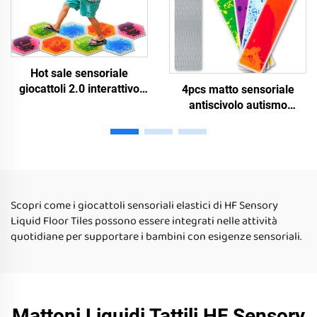
autistici
Hot sale sensoriale
giocattoli 2.0 interattivo
4pcs matto sensoriale
liquido piastrelle di
antiscivolo autismo
pavimento esagonale lava
giocattolo sensoriale
tappeto gioco bambini
Montessori matto liquido
tappeto di gioco camera
per scale giocattolo
da gioco per bambini
sensoriale per bambini
autistici
autistici
Scopri come i giocattoli sensoriali elastici di HF Sensory
Liquid Floor Tiles possono essere integrati nelle attività
quotidiane per supportare i bambini con esigenze sensoriali.
Mattoni Liquidi Tattili HF Sensory