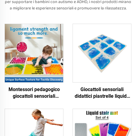
per supportare i bambini con autismo e ADHD, i nostri prodotti mirano
a migliorare le esperienze sensoriali e promuovere la rilassatezza.
Montessori pedagogico
Giocattoli sensoriali
giocattoli sensoriali
didattici piastrelle liquide
massaggi a texture liquidi
in gel blu vinile tappeto
sensoriali piastrelle da
tattile giochino matera'
pavimento materasso per
asilo puzzle sensoriale
bambini giocattoli
pavimento 3d
sensoriali per bambini