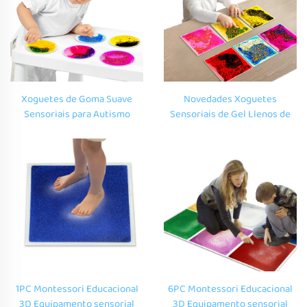
Xoguetes de Goma Suave
Novedades Xoguetes
Sensoriais para Autismo
Sensoriais de Gel Llenos de
Unisex Circular Squeeze Para
Líquido TPU Táctil Sala
Nenos de 5 a 7 Anos Niños
Sensorial Infantil Para Nenos
Autistas
con Autismo
1PC Montessori Educacional
6PC Montessori Educacional
3D Equipamento sensorial
3D Equipamento sensorial