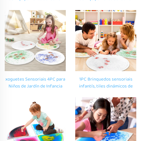
para autismo, xoguete de PVC
para autismo, xoguete de PVC
colorido, peza de lava líquida
colorido, peza de lava líquida
para xogar ao aire libre para
para xogar ao aire libre para
nenos
nenos
xoguetes Sensoriais 4PC para
1PC Brinquedos sensoriais
Niños de Jardín de Infancia
infantís, tiles dinámicos de
con Láminas Líquidas
líquido redondos para kinder,
Dinámicas Redondas e
piso sensorial líquido para
Tapetes Sensoriais para
nenos pequenos, tapete de
Peques
gel para nenos