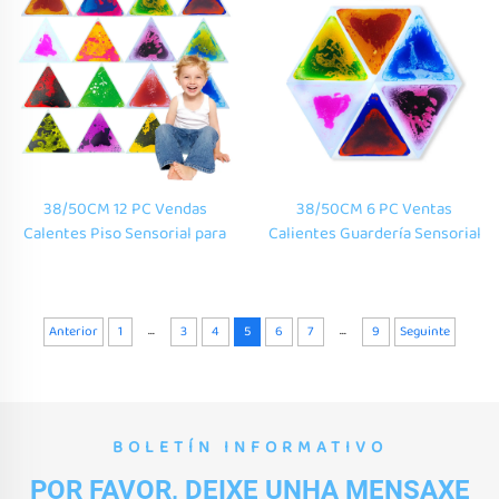
38/50CM 12 PC Vendas
38/50CM 6 PC Ventas
Calentes Piso Sensorial para
Calientes Guardería Sensorial
Escola Infantil Xuguete de
Suelo Juguete de Equilibrio
Equilibrio Decoración Escolar
Decoración Escolar Alfombra
Alfombra Sensorial Líquida
Líquida Sensorial para
para Xoguetes Montessori
Juguete Montessori
...
...
Anterior
1
3
4
5
6
7
9
Seguinte
BOLETÍN INFORMATIVO
POR FAVOR, DEIXE UNHA MENSAXE