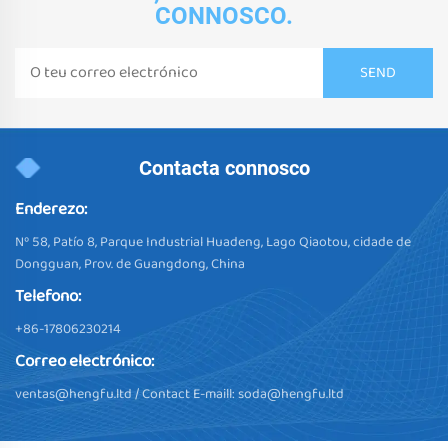
CONNOSCO.
Contacta connosco
Enderezo:
Nº 58, Patío 8, Parque Industrial Huadeng, Lago Qiaotou, cidade de
Dongguan, Prov. de Guangdong, China
Telefono:
+86-17806230214
Correo electrónico:
ventas@hengfu.ltd
/ Contact E-maill:
soda@hengfu.ltd