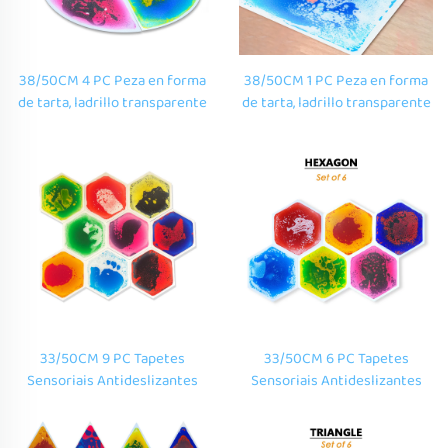
38/50CM 4 PC Peza en forma
38/50CM 1 PC Peza en forma
de tarta, ladrillo transparente
de tarta, ladrillo transparente
con líquido en movemento,
con líquido en movemento,
tapete de soalo para nños,
tapete de soalo para nños,
xoguetes educativos para o
xoguetes educativos para o
aprendizado de nños ao ar
aprendizado de nños ao ar
libre
libre
33/50CM 9 PC Tapetes
33/50CM 6 PC Tapetes
Sensoriais Antideslizantes
Sensoriais Antideslizantes
Forma de Favo de Mel Cor
Forma de Favo de Mel Cor
Hexagonal Líquida para Pisos
Hexagonal Líquida para Pisos
para Niños
para Niños