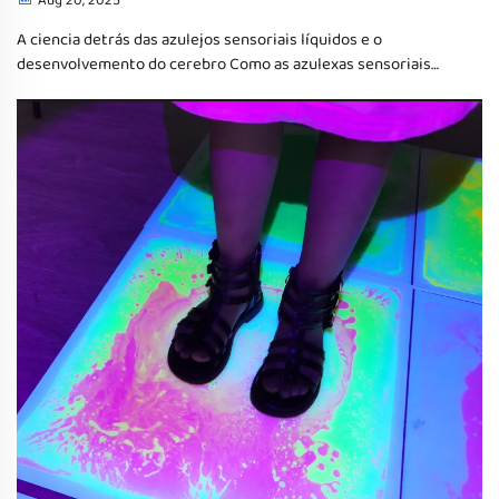
Aug 20, 2025
A ciencia detrás das azulejos sensoriais líquidos e o
desenvolvemento do cerebro Como as azulexas sensoriais
líquidas de cores melloran a estimulación sensorial na
primeira infancia Estas azulejos sensoriais de cores cheas de
líquido crean unha forma divertida para que os máis pequenos
exploren o tacto...