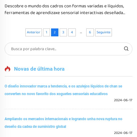
Descobre o mundo dos cadros con formas variadas e líquidos,
ferramentas de aprendizaxe sensorial interactivas deseñadas
para estimular o tacto e a vista, beneficiando aos nenos con
autismo ao mellorar o compromiso cognitivo, as habilidades
...
motoras e a creatividade a través do xogo sensorial.
Anterior
1
2
3
4
6
Seguinte
Novas de última hora
O diseño innovador marca a tendencia, e os azulejos líquidos de chan se
converten no novo favorito dos xoguetes sensoriais educativos
2024-06-17
Ampliando os mercados internacionais e logrando unha nova ruptura no
deseño da cadea de suministro global
2024-06-17