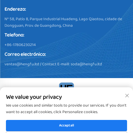
Enderezo:
Nº 58, Patío 8, Parque Industrial Huadeng, Lago Qiaotou, cidade de
Dongguan, Prov. de Guangdong, China
Telefono:
+86-17806230214
Correo electrónico:
ventas@hengfu.ltd
/ Contact E-maill:
soda@hengfu.ltd
We value your privacy
Dereitos de autor © 2024, Dongguan Hengfu Plastic Products Co.,
We use cookies and similar tools to provide our services. If you don't
Ltd. Todos os dereitos reservados
Política de privacidade
want to accept all cookies, click Personalize cookies.
Accept all