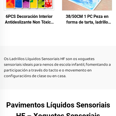
6PCS Decoración Interior
38/50CM 1 PC Peza en
Antideslizante Non Tóxico
forma de tarta, ladrillo
Xoguetes Educativos
transparente con líquido
Infantís Escada de Soalo
en movemento, tapete de
Líquido Tapete Sensorial
soalo para nños, xoguetes
Para Nños Autistas
educativos para o
aprendizado de nños ao ar
libre
Os Ladrillos Líquidos Sensoriais HF son os xoguetes
sensoriais ideais para nenos de escola infantil, fomentando a
participación a través do tacto e o movemento en
configuracións de clase ou en casa.
Pavimentos Líquidos Sensoriais
HF – Xoguetes Sensoriais