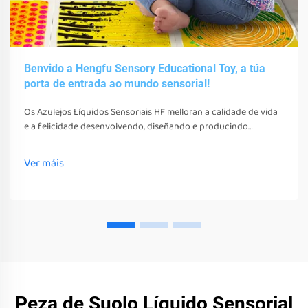
Benvido a Hengfu Sensory Educational Toy, a túa
porta de entrada ao mundo sensorial!
Os Azulejos Líquidos Sensoriais HF melloran a calidade de vida
e a felicidade desenvolvendo, diseñando e producindo
diversos xoguetes, ferramentas e equipos sensoriais. Estes
xoguetes, ferramentas e equipos non só estimulan os seus
Ver máis
sentidos
Peza de Suolo Líquido Sensorial