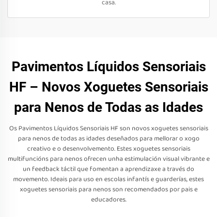
casa.
Pavimentos Líquidos Sensoriais
HF – Novos Xoguetes Sensoriais
para Nenos de Todas as Idades
Os Pavimentos Líquidos Sensoriais HF son novos xoguetes sensoriais
para nenos de todas as idades deseñados para mellorar o xogo
creativo e o desenvolvemento. Estes xoguetes sensoriais
multifuncións para nenos ofrecen unha estimulación visual vibrante e
un feedback táctil que fomentan a aprendizaxe a través do
movemento. Ideais para uso en escolas infantís e guarderías, estes
xoguetes sensoriais para nenos son recomendados por pais e
educadores.