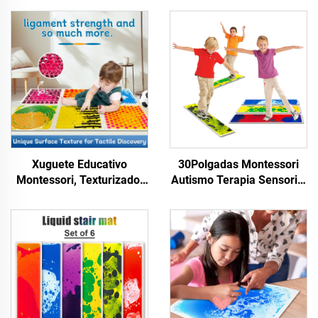
Xuguete Educativo
30Polgadas Montessori
Montessori, Texturizado,
Autismo Terapia Sensorial
Masaaxe, Ladrillos
Sala Educativa Escada de
Sensoriais de Chao para
Soalo Líquido Tapete
Nenos, Xuguetes
1PCS Xoguetes Sensoriais
Sensoriais para Nenos
Para Nños Autistas
Autistas