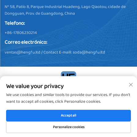
Nº 58, Patío 8, Parque Industrial Huadeng, Lago Qiaotou, cidade de
Dongguan, Prov. de Guangdong, China
Telefono:
+86-17806230214
Correo electrónico:
ventas@hengfu.ltd
/ Contact E-maill:
soda@hengfu.ltd
We value your privacy
Dereitos de autor © 2024, Dongguan Hengfu Plastic Products Co.,
We use cookies and similar tools to provide our services. If you don't
Ltd. Todos os dereitos reservados
Política de privacidade
want to accept all cookies, click Personalize cookies.
Accept all
Personalize cookies
PÁXINA PRINCIPAL
PRODUCTOS
CORREO
TEL