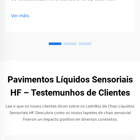
diversos xoguetes, ferramentas e equipos sensoriais. Estes
xoguetes, ferramentas e equipos non só estimulan os seus
Ver máis
sentidos
Pavimentos Líquidos Sensoriais
HF – Testemunhos de Clientes
Lea o que os nosos clientes dicen sobre os Ladrillos de Chao Líquidos
Sensoriais HF. Descubra como os nosos tapetes de chao sensorial
fixeron un impacto positivo en diversos contextos.