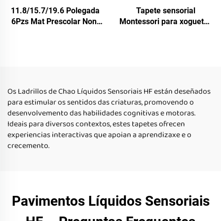
11.8/15.7/19.6 Polegada
Tapete sensorial
6Pzs Mat Prescolar Non-
Montessori para xoguetes
Slip Sensorial para
educativos infantis, tiles
Pequenos, Conxunto de
de soalo líquido sensorial
Ladrillos de Chao con
reflector UV para xoguetes
Líquido
antirrestos
Os Ladrillos de Chao Líquidos Sensoriais HF están deseñados
para estimular os sentidos das criaturas, promovendo o
desenvolvemento das habilidades cognitivas e motoras.
Ideais para diversos contextos, estes tapetes ofrecen
experiencias interactivas que apoian a aprendizaxe e o
crecemento.
Pavimentos Líquidos Sensoriais