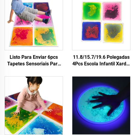
Listo Para Enviar 6pcs
11.8/15.7/19.6 Polegadas
Tapetes Sensoriais Para
4Pcs Escola Infantil Xardín
Xoguinhos Educativos
de Infancia Guardería Piso
Montessori Para Nenos
Sensorial Alfombra
Alivio da Ansiedade
Infantil Non Deslizante
Teselas Sensoriais
Alfombras Sensoriais
Líquidas
Conxunto de Ladrillos de
Chao Líquido