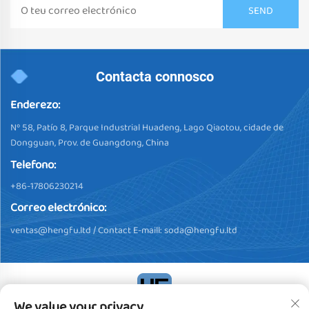
Contacta connosco
Enderezo:
Nº 58, Patío 8, Parque Industrial Huadeng, Lago Qiaotou, cidade de
Dongguan, Prov. de Guangdong, China
Telefono:
+86-17806230214
Correo electrónico:
ventas@hengfu.ltd
/ Contact E-maill:
soda@hengfu.ltd
We value your privacy