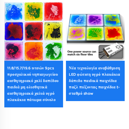
11.8/15.7/19.6 ιντσών 9pcs
Νέα τεχνολογία αναβάθμιση
προσχολικού νηπιαγωγείου
LED φώτιση υγρό πλακάκια
αισθητηριακό χαλί δαπέδου
δάπεδο παιδικά παιχνίδια
παιδιά μη ολισθητικά
παζλ πιέζοντας παιχνίδια t-
αισθητηριακά χαλιά υγρό
σταθμό show
πλακάκια πάτωμα σύνολο