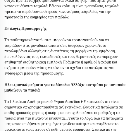
συχνά, πρέπει να χρησιμοποιούνται υλικά υψηλής ποιότητας για να
κατασκευάζονται τα χαλιά. Εξίσου κρίσιμη είναι η ασφάλεια, τα χαλιά
πρέπει να περάσουν αυστηρούς κανονισμούς ασφαλείας για την
προστασία της ευημερίας των παιδιών.
Επιλογές Προσαρμογής
Τα αισθητηριακά πατώματα μπορούν να τροποποιηθούν για να
ταιριάζουν στις μοναδικές απαιτήσεις διαφόρων χώρων. Αυτό
περιλαμβάνει αλλαγές στις διαστάσεις, τη μορφή και την εμφάνιση,
διευκολύνοντας τους εκπαιδευτές και τους θεραπευτές να παρέχουν
επιθυμητή αισθητηριακή εμπλοκή. Γράμματα ή αριθμοί ή ακόμη και
σχήματα μπορούν επίσης να κάνουν το σχέδιο του πατώματος πιο
ενδιαφέρον μέσω της προσαρμογής.
Ηλεκτρονικά ρεύματα για τα δάπεδα: Αλλάξτε τον τρόπο με τον οποίο
μαθαίνουν τα παιδιά
Τα Πλακάκια Αισθητηριακού Υγρού Δαπέδου HF κατανοούν ότι είναι
σημαντικό να χρησιμοποιούνται ανθεκτικά και ελκυστικά πατώματα σε
αισθητηριακούς χώρους ή ακόμη και σε σχολεία όπου οι μαθητές ή τα
παιδιά είναι πιο πιθανό να κινούνται. Γι' αυτό το λόγο, όλα τα πατώματά
μας κατασκευάζονται με τη μέγιστη ανθεκτικότητα και ασφάλεια στο
μυαλό, ώστε να αντέχουν σε καθημερινές εφαρμογές. Σχετικά με την