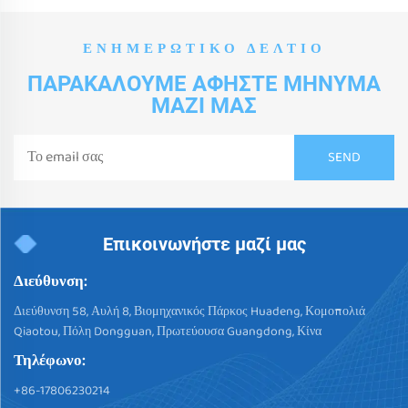
ΕΝΗΜΕΡΩΤΙΚΌ ΔΕΛΤΊΟ
ΠΑΡΑΚΑΛΟΎΜΕ ΑΦΉΣΤΕ ΜΉΝΥΜΑ
ΜΑΖΊ ΜΑΣ
Επικοινωνήστε μαζί μας
Διεύθυνση:
Διεύθυνση 58, Αυλή 8, Βιομηχανικός Πάρκος Huadeng, Κομοπολιά
Qiaotou, Πόλη Dongguan, Πρωτεύουσα Guangdong, Κίνα
Τηλέφωνο:
+86-17806230214