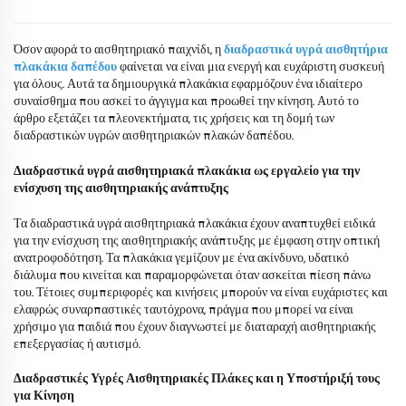
Όσον αφορά το αισθητηριακό παιχνίδι, η
διαδραστικά υγρά αισθητήρια
πλακάκια δαπέδου
φαίνεται να είναι μια ενεργή και ευχάριστη συσκευή
για όλους. Αυτά τα δημιουργικά πλακάκια εφαρμόζουν ένα ιδιαίτερο
συναίσθημα που ασκεί το άγγιγμα και προωθεί την κίνηση. Αυτό το
άρθρο εξετάζει τα πλεονεκτήματα, τις χρήσεις και τη δομή των
διαδραστικών υγρών αισθητηριακών πλακών δαπέδου.
Διαδραστικά υγρά αισθητηριακά πλακάκια ως εργαλείο για την
ενίσχυση της αισθητηριακής ανάπτυξης
Τα διαδραστικά υγρά αισθητηριακά πλακάκια έχουν αναπτυχθεί ειδικά
για την ενίσχυση της αισθητηριακής ανάπτυξης με έμφαση στην οπτική
ανατροφοδότηση. Τα πλακάκια γεμίζουν με ένα ακίνδυνο, υδατικό
διάλυμα που κινείται και παραμορφώνεται όταν ασκείται πίεση πάνω
του. Τέτοιες συμπεριφορές και κινήσεις μπορούν να είναι ευχάριστες και
ελαφρώς συναρπαστικές ταυτόχρονα, πράγμα που μπορεί να είναι
χρήσιμο για παιδιά που έχουν διαγνωστεί με διαταραχή αισθητηριακής
επεξεργασίας ή αυτισμό.
Διαδραστικές Υγρές Αισθητηριακές Πλάκες και η Υποστήριξή τους
για Κίνηση