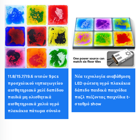
11.8/15.7/19.6 ιντσών 9pcs
Νέα τεχνολογία αναβάθμιση
προσχολικού νηπιαγωγείου
LED φώτιση υγρό πλακάκια
αισθητηριακό χαλί δαπέδου
δάπεδο παιδικά παιχνίδια
παιδιά μη ολισθητικά
παζλ πιέζοντας παιχνίδια t-
αισθητηριακά χαλιά υγρό
σταθμό show
πλακάκια πάτωμα σύνολο