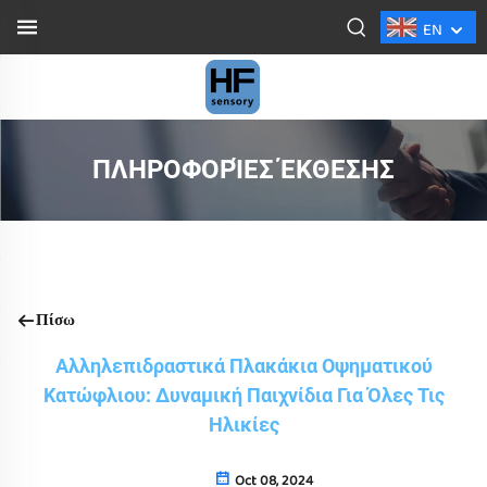
EN
ΠΛΗΡΟΦΟΡΊΕΣ ΈΚΘΕΣΗΣ
Πίσω
Αλληλεπιδραστικά Πλακάκια Οψηματικού
Κατώφλιου: Δυναμική Παιχνίδια Για Όλες Τις
Ηλικίες
Oct 08, 2024