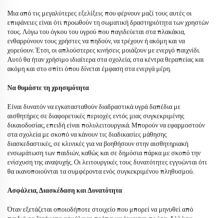
Μια από τις μεγαλύτερες εξελίξεις που φέρνουν μαζί τους αυτές οι
επιφάνειες είναι ότι προωθούν τη σωματική δραστηριότητα των χρηστών
τους. Λόγω του όγκου του υγρού που παγιδεύεται στα πλακάκια,
ενθαρρύνουν τους χρήστες να πηδούν, να τρέχουν ή ακόμη και να
χορεύουν. Έτσι, οι απλούστερες κινήσεις μοιάζουν με ενεργό παιχνίδι.
Αυτό θα ήταν χρήσιμο ιδιαίτερα στα σχολεία, στα κέντρα θεραπείας και
ακόμη και στο σπίτι όπου δίνεται έμφαση στα ενεργά μέρη.
Να θυμάστε τη χρησιμότητα
Είναι δυνατόν να εγκατασταθούν διαδραστικά υγρά δαπέδια με
αισθητήρες σε διαφορετικές περιοχές εντός μιας συγκεκριμένης
δικαιοδοσίας, επειδή είναι πολυλειτουργικά. Μπορούν να εφαρμοστούν
στα σχολεία με σκοπό να κάνουν τις διαδικασίες μάθησης
διασκεδαστικές, σε κλινικές για να βοηθήσουν στην αισθητηριακή
ενσωμάτωση των παιδιών, καθώς και σε δημόσια πάρκα με σκοπό την
ενίσχυση της αναψυχής. Οι λειτουργικές τους δυνατότητες εγγυώνται ότι
θα ικανοποιούνται τα συμφέροντα ενός συγκεκριμένου πληθυσμού.
Ασφάλεια, Διασκέδαση και Δυνατότητα
Όταν εξετάζεται οποιοδήποτε στοιχείο που μπορεί να μηνυθεί από