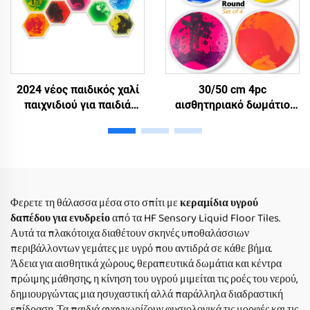
2024 νέος παιδικός χαλί
30/50 cm 4pc
παιχνιδιού για παιδιά
αισθητηριακό δωμάτιο
ηλικίας 2-6 ετών οικιακή
αυτισμός παιχνίδια
χρήση αισθητήριες υγρές
θεραπεία στρογγυλό
πλακάτσες δαπέδου για
παιδιά αισθητηριακό
μάθηση και ανακούφιση
πακέτο παιδικής τάξης
από το άγχος
δυναμικό στρογγυλό υγρό
έδαφος πλακάκια σετ
Φερετε τη θάλασσα μέσα στο σπίτι με
κεραμίδια υγρού
δαπέδου για ενυδρείο
από τα HF Sensory Liquid Floor Tiles.
Αυτά τα πλακότοιχα διαθέτουν σκηνές υποθαλάσσιων
περιβάλλοντων γεμάτες με υγρό που αντιδρά σε κάθε βήμα.
Άδεια για αισθητικά χώρους, θεραπευτικά δωμάτια και κέντρα
πρώιμης μάθησης, η κίνηση του υγρού μιμείται τις ροές του νερού,
δημιουργώντας μια ησυχαστική αλλά παράλληλα διαδραστική
επίδραση. Τα παιδιά αναγνωρίζουν φυσιολογικά τις μορφές και τις