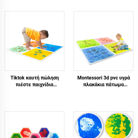
Tiktok καυτή πώληση
Montessori 3d pvc υγρά
πιέστε παιχνίδια
πλακάκια πάτωμα
ανακουφίζουν από το
ενυδρείου αισθητηριακά
άγχος για αυτιστικά παιδιά
στρώματα για αυτισμό UV
νυχτερινό φως ενυδρείο
αντανακλαστικό
τετραγωνικό
εσωτερικό παιχνίδι για 5
αισθητηριακό υγρό
έως 7 ετών παιδιά unisex
δάπεδο πλακάκια