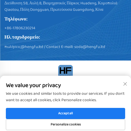
Διεύθυνση 58, Αυλή 8, Βιομηχανικός Πάρκος Huadeng, Κομοπολιά
Qiaotou, Πόλη Dongguan, Πρωτεύουσα Guangdong, Κίνα
Τηλέφωνο:
+86-17806230214
Ηλ. ταχυδρομείο:
πωλήσεις@hengfu.ltd
/ Contact E-maill:
soda@hengfu.ltd
We value your privacy
Δικαιώματα πνευματικής ιδιοκτησίας © 2024, Dongguan Hengfu
Plastic Products Co., Ltd. Πάντα τα δικαιώματα κατεχόμενα
We use cookies and similar tools to provide our services. If you don't
Πολιτική Απορρήτου
want to accept all cookies, click Personalize cookies.
Accept all
Personalize cookies