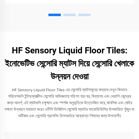
HF Sensory Liquid Floor Tiles:
ইনোভেটিভ সেন্সোরি ম্যাটস দিয়ে সেন্সোরি খেলাকে
উন্নয়ন দেওয়া
HF Sensory Liquid Floor Tiles এর সেন্সোরি ম্যাটসমূহের মাধ্যমে দেখুন কিভাবে
পরিবেশগুলি ইন্টারঅ্যাক্টিভ সেন্সোরি অভিজ্ঞতায় পরিণত হয়। ঘর, বিদ্যালয় এবং থেরাপি কেন্দ্রের
জন্য আদর্শ, এই ম্যাটগুলি চক্ষুষ্মান এবং স্পর্শজ অনুভূতিকে উত্তেজিত করে, মানসিক এবং মোটর
দক্ষতা উন্নয়নে সহায়তা করে। ওটিসি ডিজিটাল সেন্সোরি ম্যাটের ফায়োডিভিসির উপকারিতা খুঁজুন যা
অটিজম এবং সেন্সোরি প্রসেসিং ডিসঅর্ডারে আক্রান্ত শিশুদের জন্য উপযোগী।