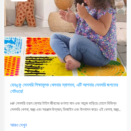
হেনɡফু সেনসরি শিক্ষামূলক খেলনায় স্বাগতম, এটি আপনার সেনসরি জগতের
গেটওয়ে!
HF সেনসরি তরল ফ্লোর টাইল জীবনের গুণগত মান এবং আনন্দ বাড়িয়ে তোলে বিভিন্ন
সেনসরি খেলনা, যন্ত্র এবং সরঞ্জাম উন্নয়ন, ডিজাইন এবং উৎপাদন করে। এই খেলনা, যন্ত্র
এবং সরঞ্জাম শুধুমাত্র তাদের সংবেদনশীলতা উত্তেজিত করতে পারে
আরও দেখুন