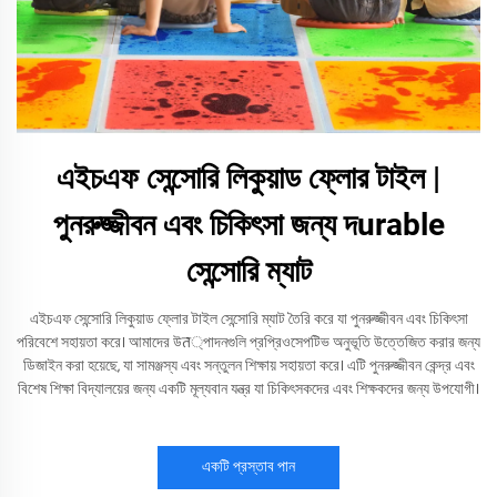
এইচএফ সেন্সোরি লিকুয়াড ফ্লোর টাইল |
পুনরুজ্জীবন এবং চিকিৎসা জন্য দurable
সেন্সোরি ম্যাট
এইচএফ সেন্সোরি লিকুয়াড ফ্লোর টাইল সেন্সোরি ম্যাট তৈরি করে যা পুনরুজ্জীবন এবং চিকিৎসা
পরিবেশে সহায়তা করে। আমাদের উत্পাদনগুলি প্রপ্রিওসেপটিভ অনুভূতি উত্তেজিত করার জন্য
ডিজাইন করা হয়েছে, যা সামঞ্জস্য এবং সন্তুলন শিক্ষায় সহায়তা করে। এটি পুনরুজ্জীবন কেন্দ্র এবং
বিশেষ শিক্ষা বিদ্যালয়ের জন্য একটি মূল্যবান যন্ত্র যা চিকিৎসকদের এবং শিক্ষকদের জন্য উপযোগী।
একটি প্রস্তাব পান