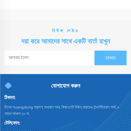
নিউজ লেটার
দয়া করে আমাদের সাথে একটি বার্তা রাখুন
যোগাযোগ করুন
ঠিকানা:
চীনের গuangdong প্রদেশ, দংগুয়ান শহর, কিয়াওতৌ টাউন, হুয়াডেঙ ইন্ডাস্ট্রিয়াল পার্ক, ৮
নম্বর আঞ্চল ৫৮ নং
টেলিফোন: