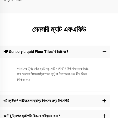
সেনসরি ম্যাট এফএকিউ
HF Sensory Liquid Floor Tiles কি তৈরি হয়?
আমাদের ইন্দ্রিয়গত ম্যাটসমূহ কঠিন পিভিসি উপাদান থেকে তৈরি,
যার ভেতরে বিষক্রমহীন তরল পূর্ণ, যা নিরাপদতা এবং দীর্ঘ জীবন
নিশ্চিত করে।
এই ম্যাটগুলি আটিজমে আক্রান্ত শিশুদের জন্য উপযোগী?
আমি ইন্দ্রিয়গত ম্যাটগুলি কিভাবে পরিষ্কার করব?