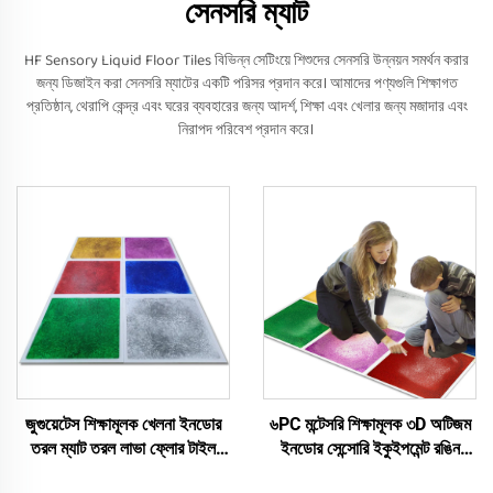
সেনসরি ম্যাট
HF Sensory Liquid Floor Tiles বিভিন্ন সেটিংয়ে শিশুদের সেনসরি উন্নয়ন সমর্থন করার
জন্য ডিজাইন করা সেনসরি ম্যাটের একটি পরিসর প্রদান করে। আমাদের পণ্যগুলি শিক্ষাগত
প্রতিষ্ঠান, থেরাপি কেন্দ্র এবং ঘরের ব্যবহারের জন্য আদর্শ, শিক্ষা এবং খেলার জন্য মজাদার এবং
নিরাপদ পরিবেশ প্রদান করে।
জুগুয়েটেস শিক্ষামূলক খেলনা ইনডোর
৬PC মন্টেসরি শিক্ষামূলক ৩D অটিজম
তরল ম্যাট তরল লাভা ফ্লোর টাইল
ইনডোর সেন্সোরি ইকুইপমেন্ট রঙিন
অটিজম চঞ্চল শিশুদের জন্য
PVC খেলনা নাচা তরল ফ্লোর টাইল