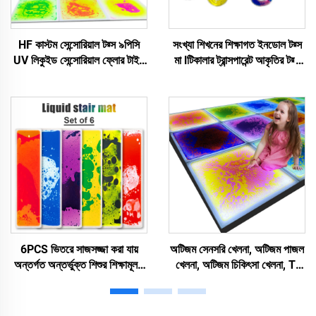
HF কাস্টম সেন্সোরিয়াল টয়্স ৯পিসি
সংখ্যা শিখনের শিক্ষাগত ইনডোল টয়্স
UV লিকুইড সেন্সোরিয়াল ফ্লোর টাইল
মা lটিকালার ট্রান্সপারেন্ট আকৃতির টয়্স
সেন্সোরিয়াল ম্যাটস সেন্সোরিয়াল লিকুইড
অটিস্টিক শিশুদের জন্য
জেল প্যাডস ফর কিডস অটিজম
ফিডজিটস
6PCS ভিতরে সাজসজ্জা করা যায়
অটিজম সেনসরি খেলনা, অটিজম পাজল
অন্তর্গত অন্তর্ভুক্ত শিশুর শিক্ষামূলক
খেলনা, অটিজম চিকিৎসা খেলনা, T-
তরল স্টেয়ারকেস ফ্লোর ম্যাট ইন্দ্রিয়
স্টেজ রানওয়ে শো, LED রঙ পরিবর্তন
খেলনা অটিজম শিশুদের জন্য
লিকুইড ফ্লোর টাইল