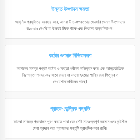
উন্নত উৎপাদন ক্ষমতা
আধুনিক প্রযুক্তির ব্যবহার করে, আমরা উচ্চ-গুণবত্তার সেনসরি খেলনা উৎপাদনের
জamin দেখছি যা উভয়ই টিকে থাকে এবং শিশুদের জন্য নিরাপদ।
কঠোর গুণমান নিশ্চিতকরণ
আমাদের সমস্ত পণ্যই কঠোর গুণবত্তা পরীক্ষা অতিক্রম করে এবং আন্তর্জাতিক
নিরাপত্তা মানদণ্ডের সাথে মেলে, যা ভালো হৃদয়ের শান্তি দেয় পিতৃত্ব ও
দেখাশোনাকারীদের কাছে।
গ্রাহক-কেন্দ্রিক পদ্ধতি
আমরা বিভিন্ন প্রয়োজন পূরণ করতে পারা যেন সেটি সামঞ্জস্যপূর্ণ সমাধান এবং দৃষ্টিশীল
সেবা প্রদান করে গ্রাহকের সন্তুষ্টি প্রাথমিক করে রাখি।