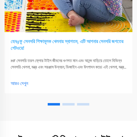
হেনɡফু সেনসরি শিক্ষামূলক খেলনায় স্বাগতম, এটি আপনার সেনসরি জগতের
গেটওয়ে!
HF সেনসরি তরল ফ্লোর টাইল জীবনের গুণগত মান এবং আনন্দ বাড়িয়ে তোলে বিভিন্ন
সেনসরি খেলনা, যন্ত্র এবং সরঞ্জাম উন্নয়ন, ডিজাইন এবং উৎপাদন করে। এই খেলনা, যন্ত্র
এবং সরঞ্জাম শুধুমাত্র তাদের সংবেদনশীলতা উত্তেজিত করতে পারে
আরও দেখুন