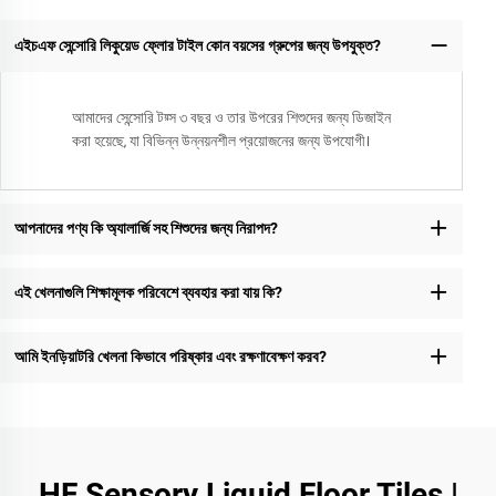
এইচএফ সেন্সোরি লিকুয়েড ফ্লোর টাইল কোন বয়সের গ্রুপের জন্য উপযুক্ত?
আমাদের সেন্সোরি টয়্স ৩ বছর ও তার উপরের শিশুদের জন্য ডিজাইন
করা হয়েছে, যা বিভিন্ন উন্নয়নশীল প্রয়োজনের জন্য উপযোগী।
আপনাদের পণ্য কি অ্যালার্জি সহ শিশুদের জন্য নিরাপদ?
এই খেলনাগুলি শিক্ষামূলক পরিবেশে ব্যবহার করা যায় কি?
আমি ইনড়িয়াটরি খেলনা কিভাবে পরিষ্কার এবং রক্ষণাবেক্ষণ করব?
HF Sensory Liquid Floor Tiles |