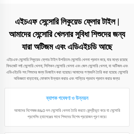
এইচএফ সেন্সোরি লিকুয়েড ফ্লোর টাইল |
আমাদের সেন্সোরি খেলনার সুবিধা শিশুদের জন্য
যারা অটিজম এবং এডিএইচডি আছে
এইচএফ সেন্সোরি লিকুয়েড ফ্লোর টাইল উপরিতম সেন্সোরি খেলনা প্রদান করে, যার মধ্যে রয়েছে
ফিডজেট সফ্ট সেন্সোরি খেলনা, সিলিকন সেন্সোরি খেলনা এবং জেল সেন্সোরি খেলনা, যা অটিজম এবং
এডিএইচডি সহ শিশুদের জন্য ডিজাইন করা হয়েছে। আমাদের পণ্যগুলি তৈরি করা হয়েছে সেন্সোরি
অভিজ্ঞতা বাড়ানোর, ফোকাস উন্নয়ন করার এবং শান্তির প্রভাব প্রদান করার জন্য।
ব্যাপক গবেষণা ও উন্নয়ন
আমাদের বিশেষজ্ঞ R&D দল সেন্সোরি খেলনা তৈরি করতে কেন্দ্রীভূত করে যা সেন্সোরি
প্রসেসিং চ্যালেঞ্জের সাথে শিশুদের বিশেষ প্রয়োজন পূরণ করে।