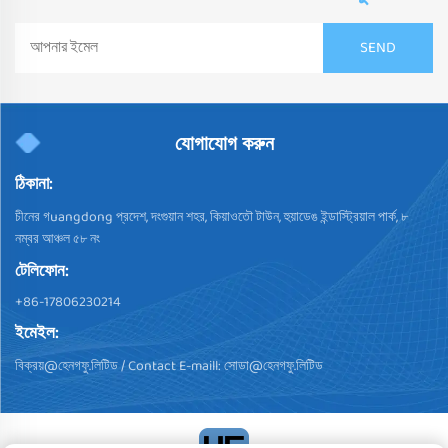
যোগাযোগ করুন
ঠিকানা:
চীনের গuangdong প্রদেশ, দংগুয়ান শহর, কিয়াওতৌ টাউন, হুয়াডেঙ ইন্ডাস্ট্রিয়াল পার্ক, ৮
নম্বর আঞ্চল ৫৮ নং
টেলিফোন:
+86-17806230214
ইমেইল:
বিক্রয়@হেনগফু.লিটিড
/ Contact E-maill:
সোডা@হেনগফু.লিটিড