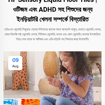
ওটিজম এবং ADHD সহ শিশুদের জন্য
ইনড়িয়াটরি খেলনা সম্পর্কে বিস্তারিত
এইচএফ সেন্সোরি লিকুয়াড ফ্লোর টাইলসের ব্লগের সাথে আপডেট থাকুন, যেখানে সেন্সোরি খেলনা,
যেমন ফিডজি সফ্ট সেন্সোরি খেলনা, সিলিকন সেন্সোরি খেলনা এবং জেল সেন্সোরি খেলনার উপকারিতা
নিয়ে লেখা থাকে যা অটিজম এবং এডিএইচডি সহ শিশুদের জন্য উপযোগী।
09
Aug