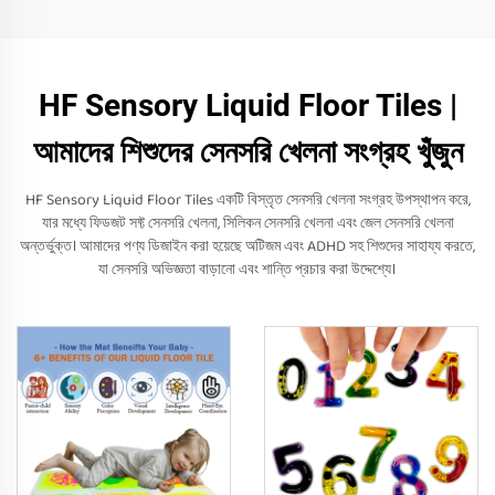
HF Sensory Liquid Floor Tiles |
আমাদের শিশুদের সেনসরি খেলনা সংগ্রহ খুঁজুন
HF Sensory Liquid Floor Tiles একটি বিস্তৃত সেনসরি খেলনা সংগ্রহ উপস্থাপন করে,
যার মধ্যে ফিডজট সফ্ট সেনসরি খেলনা, সিলিকন সেনসরি খেলনা এবং জেল সেনসরি খেলনা
অন্তর্ভুক্ত। আমাদের পণ্য ডিজাইন করা হয়েছে অটিজম এবং ADHD সহ শিশুদের সাহায্য করতে,
যা সেনসরি অভিজ্ঞতা বাড়ানো এবং শান্তি প্রচার করা উদ্দেশ্যে।