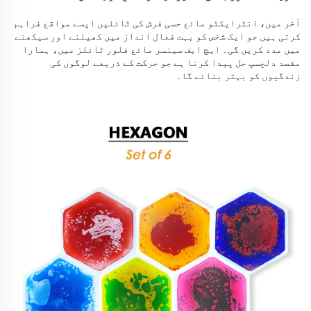
آخر میں، انٹرایکٹو مائع حسی فرش کی ٹائلیں ایسے مواقع فراہم
کرتی ہیں جو ایک شخص کو بہت فعال انداز میں کھیلنے اور سیکھنے
میں مدد کریں گی۔ ایچ ایف سینسر مائع فلور ٹائلز میں، ہمارا
مقصد دلچسپ حل پیدا کرنا ہے جو حرکت کے ذریعے لوگوں کی
زندگیوں کو بہتر بنائے گا۔