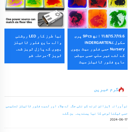
11.8/15.7/19.6 انچ 9Pcs پری
نیا طرز کار LED روشنی
سکول کINDERGARTEN
والے مایع فلور ٹائیلز
Nursery حسی فلور میٹ بچوں
بچوں کے پازل ٹویز شدہ
کے لئے غیر سلپ حسی میٹس
ٹویز T-مرحلہ شو
مایع فلور ٹائیلز سیٹ
گرم خبریں
نوآورانہ ڈیزائن ترند کو نئی جگہ لے چلا، اور لمبے فلور ٹائیلز تعلیمی
حسی ٹیکنالوجی کا نیا پسندیدہ بن گئے
2024-06-17