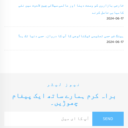
خارجی بازاروں کو وسعت دینا اور عالمی سپلائی چین لاےوت میں نئی
کامیابی حاصل کرنے
2024-06-17
ہینگ فو حسی تعلیمی ٹیکنالوجی کا آپ کا دروازہ حسی دنیا تک ہے!
2024-06-17
نیوز لیٹر
براہ کرم ہمارے ساتھ ایک پیغام
چھوڑیں۔