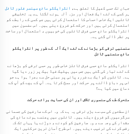
جہاں تک حسی کھیل کا تعلق ہے،
انٹرایکٹو مائع سینسر فلور ٹائل
ہر کسی کے لئے ایک فعال اور مزہ آلہ ہونے لگتا ہے. یہ تخلیقی
ٹائلیں ایک خاص احساس کا استعمال کرتی ہیں جو کسی کے رابطے کو
استعمال کرتی ہیں اور حرکت کو فروغ دیتی ہیں۔ اس مضمون میں
انٹرایکٹو مائع حسی فرش ٹائلوں کی خوبیوں ، استعمال اور ساخت
پر نظر ڈالی گئی ہے۔
سنسنیی ترقی کو بڑھانے کے لئے ایک آلہ کے طور پر انٹرایکٹو
مائع سنسنیی ٹائل
انٹرایکٹو مائع حسی فرش ٹائلز خاص طور پر حسی ترقی کو بڑھانے
کے لئے تیار کی گئی ہیں جس میں ہپٹیک فیڈ بیک پر زور دیا گیا
ہے۔ ٹائلوں کو ایک بے ضرر، پانی پر مبنی حل سے بھرا ہوا ہے جو
اس پر دباؤ ڈالنے پر حرکت اور مسخ کرتا ہے۔ آپ کے بچے کو آپ کے
دماغ میں کیا ہے؟
متحرک طے کی سنسوری تلاش اور ان کی حمایت برائے حرکت
ان سطحوں کی سب سے بڑی ترقی یہ ہے کہ وہ اس کے صارفین کی جسمانی
سرگرمیوں کو فروغ دیتے ہیں۔ ٹائلوں میں پھنسے ہوئے مائع کی
مقدار کی وجہ سے ، وہ صارفین کو کودنے ، دوڑنے یا یہاں تک کہ
رقص کرنے کی ترغیب دیتے ہیں۔ اس طرح آسان ترین حرکتیں ایک