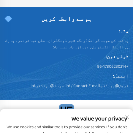
ہم سے رابطہ کریں
پتہ:
چائنہ کی صوبے گوانگڈونگ، شہر ڈونگگوان، ضلع قیائوتھو، پارک
ہواڈینگ انڈسٹریل، دروازہ 8، نمبر 58
ٹیلی فون:
+86-17806230214
ایمیل:
فروش@ہینگفو.ltd
/ Contact E-maill:
سودا@ہینگفو.ltd
We value your privacy
کاپی رائٹ © 2024، ڈونگگوان ہینگفو پلسٹک پروڈکٹس کو.,
We use cookies and similar tools to provide our services. If you don't
لیمیٹڈ. تمام حقوق محفوظ ہیں
خصوصیت رپورٹ