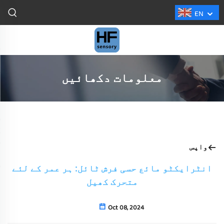
EN
معلومات دکھائیں
واپس
انٹرایکٹو مائع حسی فرش ٹائل: ہر عمر کے لئے
متحرک کھیل
Oct 08, 2024