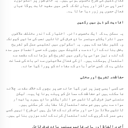
فعال کھیل کی طرح محسوس ہوتی ہیں۔ یہ خاص طور پر اسکولوں،
تھراپی مراکز اور یہاں تک کہ گھر میں مفید ثابت ہوگا جہاں
فعال حصوں پر زور دیا جاتا ہے۔
افادیت کو ذہن میں رکھیں
یہ ممکن ہے کہ ایک مخصوص دائرہ اختیار کے اندر مختلف علاقوں
میں انٹرایکٹو سینسر مائع فرش کی ٹائلیں نصب کی جائیں کیونکہ
وہ کثیر مقاصد کے ہیں۔ یہ اسکولوں میں تعلیمی عمل کو تفریح
بخش بنانے کے ارادے سے ، کلینک میں بچوں کے حسی انضمام میں مدد
کے لئے ، نیز عوامی پارکوں میں تفریح کو بڑھانے کے مقصد سے
استعمال ہوسکتے ہیں۔ ان کی فعال صلاحیتوں سے اس بات کی ضمانت
ملتی ہے کہ کسی خاص آبادی کے مفادات کو پورا کیا جائے۔
حفاظت، تفریح اور سختی
جب کسی ایسی چیز پر غور کیا جائے جس پر بچوں کے خلاف مقدمہ چلائے
جا سکتے ہیں تو حفاظت کے مسائل کو پہلے ہونا چاہیے۔ لیکن
سنسنی خیز فرش کی ٹائلیں جو انٹرایکٹو مائع ہیں، پائیدار
مواد سے بنی ہیں جو سخت استعمال کا مقابلہ کر سکتی ہیں۔
ٹائلیں سلائڈ مزاحم اور صاف کرنے کے قابل ہیں اس طرح انہیں کسی
بھی عمر کے گروپ کے لئے استعمال کرنے کے لئے موزوں بناتی ہیں۔
آخری الفاظ اور ہائی فائیو سینسر مائع فرش ٹائل