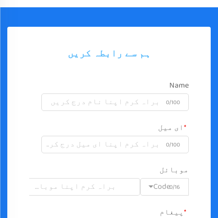
ہم سے رابطہ کریں
Name
0/100
ای میل
0/100
موبائل
Code
0/16
پیغام