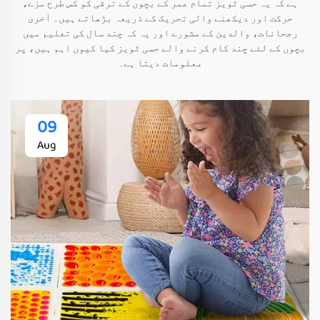
ہے کہ یہ حسی ٹویز تمام عمر کے بچوں کے ترقی کو کس طرح مزے،
حرکت اور دیکھنے والی تحریک کے ذریعہ بڑھاتے ہیں۔ آخری
رجحانات، والدین کے مشورے اور یہ کہ چند سال کی تعلیم میں
بچوں کے لئے چند کام کرنے والے حسی ٹویز کیا کیوں اہم ہیں، پر
معلومات دیتا ہے۔
09
Aug