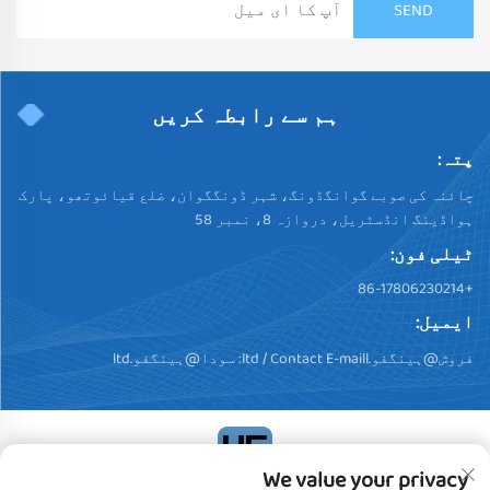
ہم سے رابطہ کریں
پتہ:
چائنہ کی صوبے گوانگڈونگ، شہر ڈونگگوان، ضلع قیائوتھو، پارک
ہواڈینگ انڈسٹریل، دروازہ 8، نمبر 58
ٹیلی فون:
+86-17806230214
ایمیل:
فروش@ہینگفو.ltd
/ Contact E-maill:
سودا@ہینگفو.ltd
We value your privacy