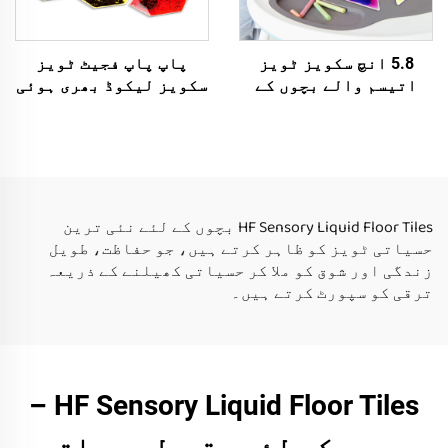
5.8 انچ سکویز ٹویز
پاپ پاپ فجیٹ ٹویز
اتیسم والے بچوں کے
سکویز لیکوڈ بھری ہوئی
لئے مونٹیسیری سٹریس
سنسوری گیل ٹوی سنسوری
ٹوی رلیف سنسوری سافٹ
تجربہ روم سنسوری ٹویز
ربار ٹوی 2 سے 6 سال تک
اتیسم والے بچے کے لئے
HF Sensory Liquid Floor Tiles بچوں کے لئے نئی ترین
حسیاتی ٹویز کو ظاہر کرتے ہیں، جو حفاظت، طویل
زندگی اور شوق کو ملا کر حسیاتی کھیلنے کے ذریعہ
ترقی کو سپورٹ کرتے ہیں۔
HF Sensory Liquid Floor Tiles –
بچوں کے لئے مقبول حسیاتی