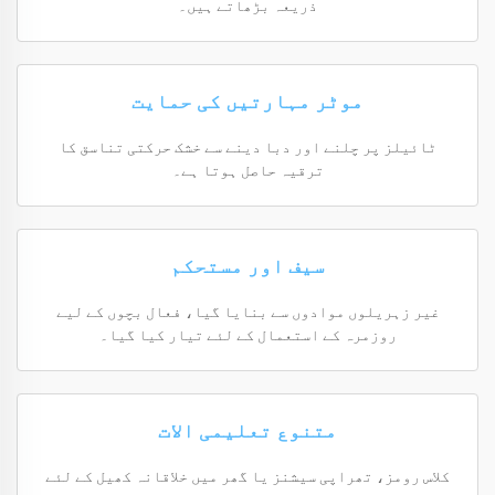
ذریعہ بڑھاتے ہیں۔
موٹر مہارتیں کی حمایت
ٹائیلز پر چلنے اور دبا دینے سے خشک حرکتی تناسق کا
ترقیہ حاصل ہوتا ہے۔
سیف اور مستحکم
غیر زہریلوں موادوں سے بنایا گیا، فعال بچوں کے لیے
روزمرہ کے استعمال کے لئے تیار کیا گیا۔
متنوع تعلیمی الات
کلاس رومز، تھراپی سیشنز یا گھر میں خلاقانہ کھیل کے لئے