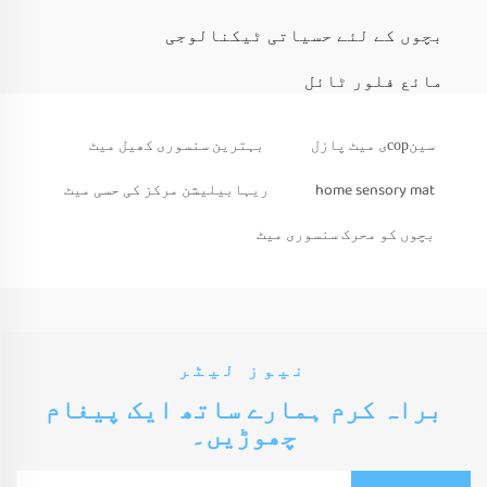
بچوں کے لئے حسیاتی ٹیکنالوجی
مائع فلور ٹائل
سینсорی میٹ پازل
بہترین سنسوری کھیل میٹ
home sensory mat
ریہابیلیشن مرکز کی حسی میٹ
بچوں کو محرک سنسوری میٹ
نیوز لیٹر
براہ کرم ہمارے ساتھ ایک پیغام
چھوڑیں۔