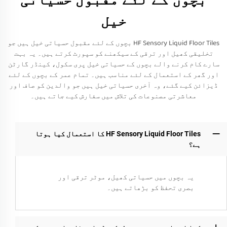
خیل
HF Sensory Liquid Floor Tiles بچوں کے لئے مقبول حسیاتی خیل ہیں جو
تخلیقی کھیل اور ترقی کے سیکھنے کو سپورٹ کرتے ہیں۔ یہ بہت
سارے کام کرنے والے بچوں کے حسیاتی خیل پری سکول، کینڈر گارٹن
اور گھر کے استعمال کے لئے مناسب ہیں۔ تمام عمر کے بچوں کے لئے
ڈیزائن کیے گئے، وہ آخری حسیاتی خیل ہیں جو والدین کو صاف اور
معاشرتی مصنوعات کی تلاش میں سفارش کیے جاتے ہیں۔
HF Sensory Liquid Floor Tiles کا استعمال کیا ہوتا
ہے؟
یہ بچوں میں حسیاتی کھیل، موٹر ترقی اور
بصری تحفظ کو بڑھاتے ہیں۔