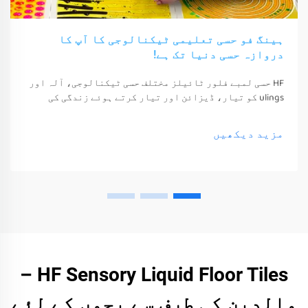
ہینگ فو حسی تعلیمی ٹیکنالوجی کا آپ کا
دروازہ حسی دنیا تک ہے!
HF حسی لمبے فلور ٹائیلز مختلف حسی ٹیکنالوجی، آلہ اور
ulings کو تیار، ڈیزائن اور تیار کرتے ہوئے زندگی کی
معیشت اور خوشی کو بہتر بناتے ہیں۔ یہ ٹیکنالوجی، آلہ
اور ulings صرف ان کے حواس کو جگا سکتے ہیں
مزید دیکھیں
HF Sensory Liquid Floor Tiles –
والدین کی طرف سے بچوں کے لئے