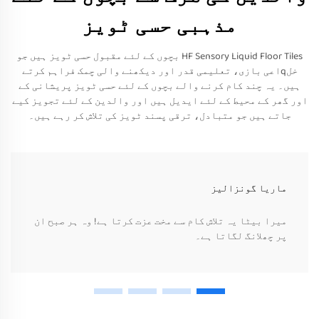
مذہبی حسی ٹویز
HF Sensory Liquid Floor Tiles بچوں کے لئے مقبول حسی ٹویز ہیں جو
خلqاعی بازی، تعلیمی قدر اور دیکھنے والی چمک فراہم کرتے
ہیں۔ یہ چند کام کرنے والے بچوں کے لئے حسی ٹویز پریشانی کے
اور گھر کے محیط کے لئے ایدیل ہیں اور والدین کے لئے تجویز کیے
جاتے ہیں جو متبادل، ترقی پسند ٹویز کی تلاش کر رہے ہیں۔
ماریا گونزالیز
میرا بیٹا یہ تلاش کام سے مخت عزت کرتا ہے! وہ ہر صبح ان
پر چھلانگ لگاتا ہے۔