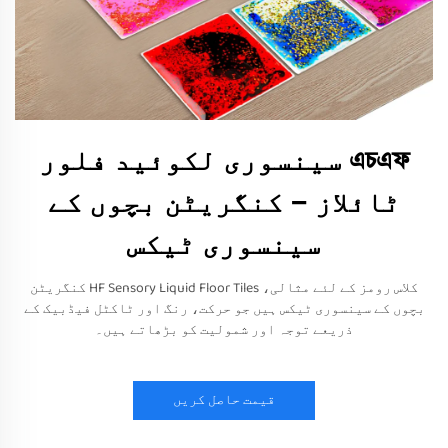
এচএফ سینسوری لکوئيد فلور
ٹائلاز – کنگریٹن بچوں کے
سینسوری ٹیکس
کلاس رومز کے لئے مثالی، HF Sensory Liquid Floor Tiles کنگریٹن
بچوں کے سینسوری ٹیکس ہیں جو حرکت، رنگ اور ٹاکٹل فیڈبیک کے
ذریعے توجہ اور شمولیت کو بڑھاتے ہیں۔
قیمت حاصل کریں