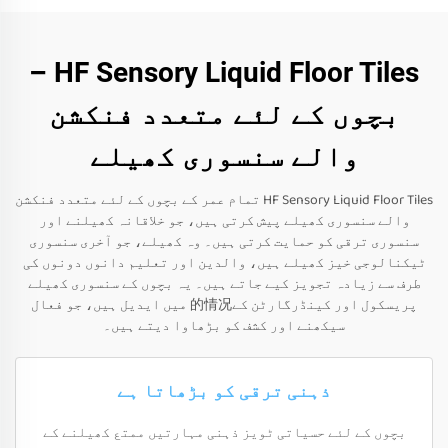
HF Sensory Liquid Floor Tiles –
بچوں کے لئے متعدد فنکشن
والے سنسوری کھیلے
HF Sensory Liquid Floor Tiles تمام عمر کے بچوں کے لئے متعدد فنکشن
والے سنسوری کھیلے پیش کرتی ہیں، جو خلاقانہ کھیلنے اور
سنسوری ترقی کو حمایت کرتی ہیں۔ وہ کھیلے، جو آخری سنسوری
ٹیکنالوجی خیز کھیلے ہیں، والدین اور تعلیم دانوں دونوں کی
طرف سے زیادہ تجویز کیے جاتے ہیں۔ یہ بچوں کے سنسوری کھیلے
پریسکول اور کینڈرگارٹن کے的情况 میں ایدیل ہیں، جو فعال
سیکھنے اور کشف کو بڑھاوا دیتے ہیں۔
ذہنی ترقی کو بڑھاتا ہے
بچوں کے لئے حسیاتی ٹویز ذہنی مہارتیں ممتع کھیلنے کے