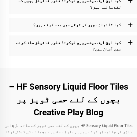
کیا ایچ ایف سینسروری لیکوئڈ فلور ٹائیلز بچوں کے
لئے سالمہ ہیں؟
کیا ٹائیلز بچوں کی ترقی میں مدد کرتے ہیں؟
کیا ایچ ایف سینسروری لیکوئڈ فلور ٹائیلز صاف کرنے
میں آسان ہیں؟
HF Sensory Liquid Floor Tiles –
بچوں کے لئے حسی ٹویز پر
Creative Play Blog
HF Sensory Liquid Floor Tiles بچوں کے لئے حسی ٹویز کے ساتھ خلqاعی
بازی کو جانبدار کرتے ہیں۔ ہمارا بلاگ یہ سمجھانے کی کوشش کرتا