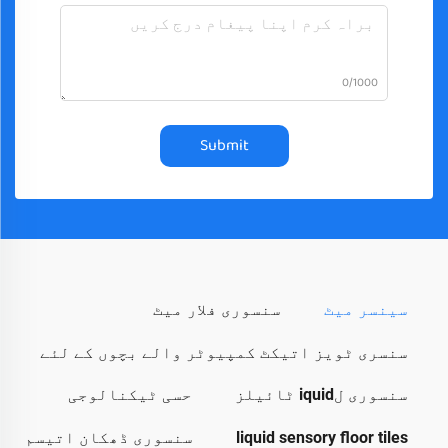
0/1000
Submit
سینسر میٹ
سنسوری فلار میٹ
سنسری ٹویز اتیکٹ کمپیوٹر والے بچوں کے لئے
سنسوری لiquid ٹائیلز
حسی ٹیکنالوجی
liquid sensory floor tiles
سنسوری ڈھکان اتیسم