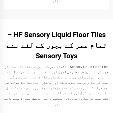
مثالي۔
HF Sensory Liquid Floor Tiles –
تمام عمر کے بچوں کے لئے نئے
Sensory Toys
HF Sensory Liquid Floor Tiles تمام عمر کے بچوں کے لئے نئے حسیاتی
خیل کہلاتے ہیں جو تخلیقی کھیل اور ترقی کو بڑھاوا دینے کے لئے
ڈیزائن کیے گئے ہیں۔ یہ بہت سارے کام کرنے والے بچوں کے
حسیاتی خیل زبردست بصری تحفظ اور ماسٹری فیڈبیک پیش کرتے ہیں
جو حرکت کے ذریعے سیکھنے کو بڑھاوا دیتے ہیں۔ ان کے استعمال
کے لئے پری سکول اور کینڈر گارٹن میں مناسب ہیں، یہ بچوں کے
لئے حسیاتی خیل والدین اور تعلیم دانوں توسطہ سفارش کیے جاتے
ہیں۔