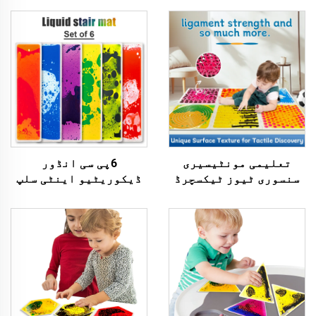
تعلیمی مونٹیسیری
6پی سی انڈور
سنسوری ٹیوز ٹیکسچرڈ
ڈیکوریٹیو اینٹی سلپ
میساج لیک سنسوری فلور
نان-ٹوکسک بچوں کے
ٹائیلز کڈ پلی میٹ
تعلیمی طےین سٹائرکیس
سنسوری ٹیوز برائے
فلور میٹ حسی خیلوں کے
خودشاناسی بچوں
لئے ات Zak Spectrum
بچوں کے لئے