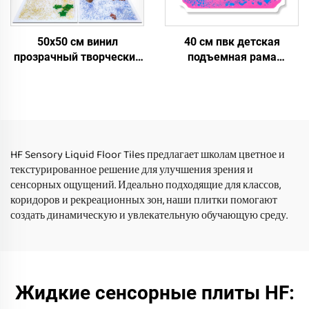
50х50 см винил
40 см пвк детская
прозрачный творческий
подъемная рама
сенсорные коврики цвет
аксессуары безопасные
течет жидкость
надежные
сенсорные плитки пол
экструзионные игрушки
игрушки для ребенка
жидкие сенсорные
плитки для пола для 0-14
лет
HF Sensory Liquid Floor Tiles предлагает школам цветное и
текстурированное решение для улучшения зрения и
сенсорных ощущений. Идеально подходящие для классов,
коридоров и рекреационных зон, наши плитки помогают
создать динамическую и увлекательную обучающую среду.
Жидкие сенсорные плиты HF: