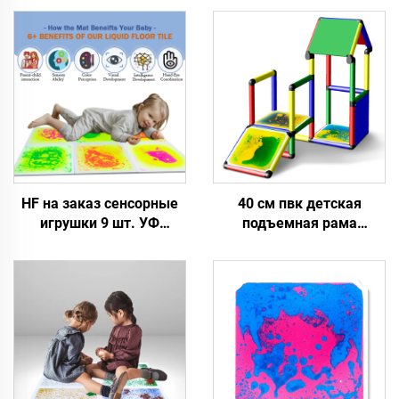
HF на заказ сенсорные
40 см пвк детская
игрушки 9 шт. УФ
подъемная рама
жидкость сенсорные
аксессуары безопасные
напольные плитки
надежные
сенсорные маты
экструзионные игрушки
сенсорные жидкость
жидкие сенсорные
гель прокладки для
плитки для пола для 0-14
детей аутизм трепета
лет