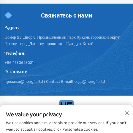
Свяжитесь с нами
Адрес:
Номер 58, Двор 8, Промышленный парк Хуадэн, городской округ
Цяотоу, город Даньгоу, провинция Гуандун, Китай
Телефон:
+86-17806230214
Эл. почта:
продажи@hengfu.ltd
/ Contact E-maill:
сода@hengfu.ltd
We value your privacy
Авторское право © 2024, Dongguan Hengfu Plastic Products Co.,
We use cookies and similar tools to provide our services. If you don't
Ltd. Все права защищены
Политика конфиденциальности
want to accept all cookies, click Personalize cookies.