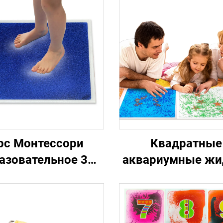
pc Монтессори
Квадратные
азовательное 3D
аквариумные жи
тизм сенсорное
сенсорные плитк
орудование цвет
пола, подходящи
 игрушки танцы
лечения детей