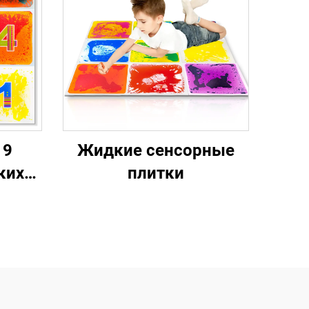
шки-
печатные детские
для
игровые коврики
 для
детские жидкие
плитки
 9
Жидкие сенсорные
ких
плитки
для
 в