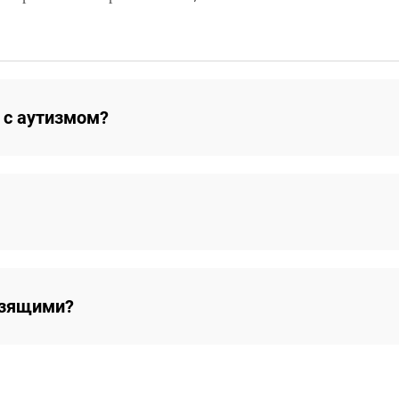
 с аутизмом?
ьзящими?