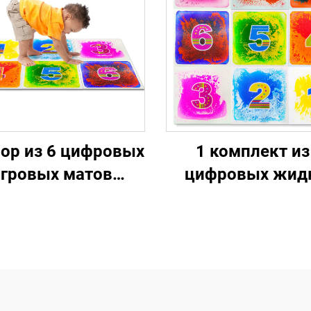
кие плитки пола
аутизмом, игру
 наружной коврик
головоломки 
для детей
детей, игрушки
сжатия
бор из 6 цифровых
1 комплект из
гровых матов
цифровых жид
кий дизайн пола
игровых матов 
 хопскота играть
детской игры
бразовательная
помещении
шка для аутичных
тей домашнего