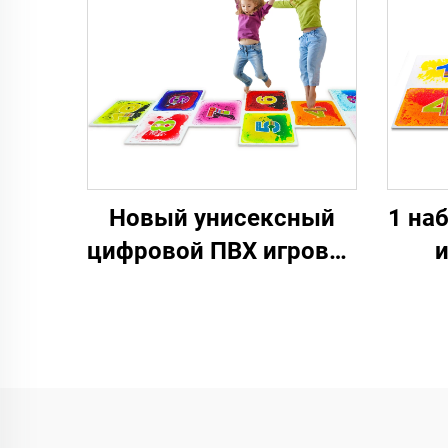
скрепить сенсорные
жид
коврики
лава
Новый унисексный
1 на
цифровой ПВХ игровой
и
коврик жидкий дизайн
жид
пола для детской
для
водной игры
о
образовательная
игру
игрушка для аутичных
де