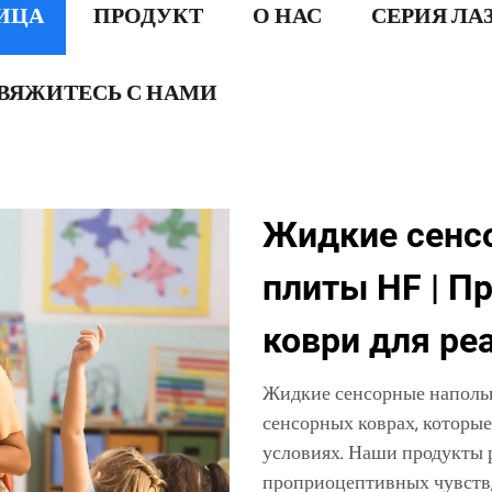
ИЦА
ПРОДУКТ
О НАС
СЕРИЯ ЛА
ВЯЖИТЕСЬ С НАМИ
Жидкие сенс
плиты HF | П
коври для ре
Жидкие сенсорные наполь
сенсорных коврах, которы
условиях. Наши продукты 
проприоцептивных чувств,