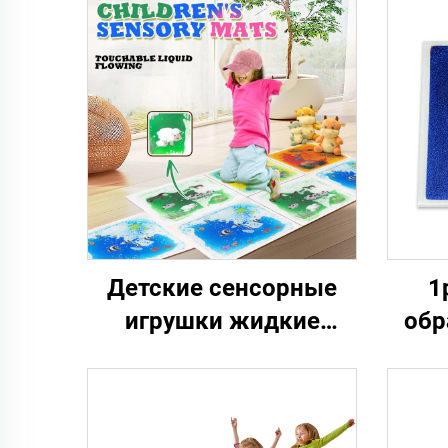
Детские сенсорные
1
игрушки жидкие
обр
плитки для улучшения
ау
зрения детей цвет в
об
помещении можно
ПВХ