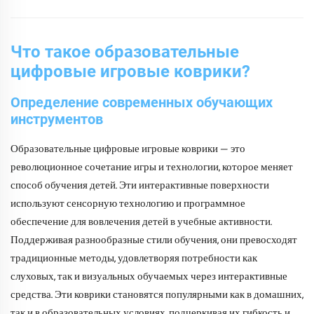
Что такое образовательные
цифровые игровые коврики?
Определение современных обучающих
инструментов
Образовательные цифровые игровые коврики — это
революционное сочетание игры и технологии, которое меняет
способ обучения детей. Эти интерактивные поверхности
используют сенсорную технологию и программное
обеспечение для вовлечения детей в учебные активности.
Поддерживая разнообразные стили обучения, они превосходят
традиционные методы, удовлетворяя потребности как
слуховых, так и визуальных обучаемых через интерактивные
средства. Эти коврики становятся популярными как в домашних,
так и в образовательных условиях, подчеркивая их гибкость и