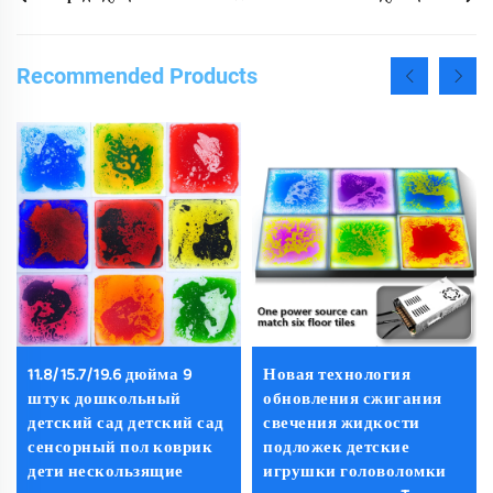
Recommended Products
11.8/15.7/19.6 дюйма 9
Новая технология
штук дошкольный
обновления сжигания
детский сад детский сад
свечения жидкости
сенсорный пол коврик
подложек детские
дети нескользящие
игрушки головоломки