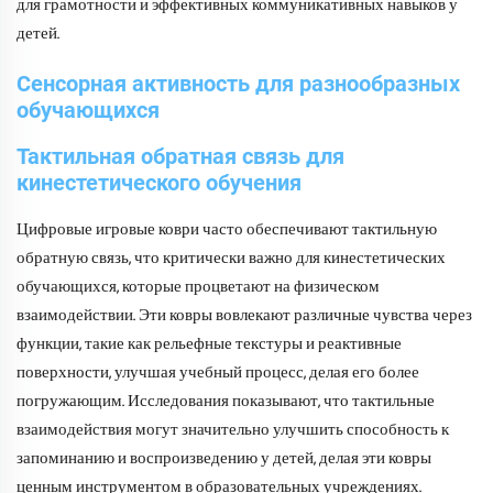
для грамотности и эффективных коммуникативных навыков у
детей.
Сенсорная активность для разнообразных
обучающихся
Тактильная обратная связь для
кинестетического обучения
Цифровые игровые коври часто обеспечивают тактильную
обратную связь, что критически важно для кинестетических
обучающихся, которые процветают на физическом
взаимодействии. Эти ковры вовлекают различные чувства через
функции, такие как рельефные текстуры и реактивные
поверхности, улучшая учебный процесс, делая его более
погружающим. Исследования показывают, что тактильные
взаимодействия могут значительно улучшить способность к
запоминанию и воспроизведению у детей, делая эти ковры
ценным инструментом в образовательных учреждениях.