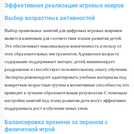
Эффективная реализация игровых ковров
Выбор возрастных активностей
Выбор правильных занятий для цифровых игровых ковриков
является ключевым для соответствия этапам развития детей.
Это обеспечивает максимальную вовлеченность и пользу от
этих образовательных инструментов. Адекватное возрасту
содержание поддерживает интерес детей, минимизирует
раздражение и способствует положительному опыту обучения.
Эксперты рекомендуют адаптировать учебные материалы под
конкретные возрастные группы и когнитивные способности, что
приводит к лучшим образовательным результатам. С помощью
настройки занятий под этапы развития дети могут эффективно
поддерживать рост и обучение юных умов.
Балансировка времени за экраном с
физической игрой