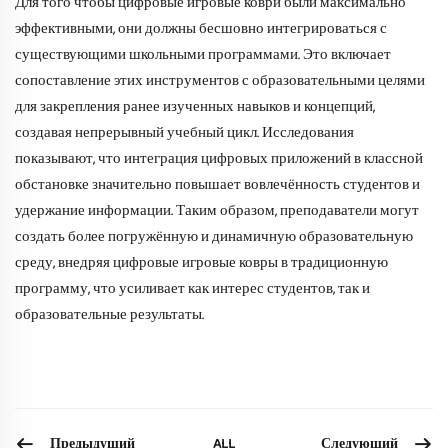
Для того чтобы цифровые игровые коври были максимально
эффективными, они должны бесшовно интегрироваться с
существующими школьными программами. Это включает
сопоставление этих инструментов с образовательными целями
для закрепления ранее изученных навыков и концепций,
создавая непрерывный учебный цикл. Исследования
показывают, что интеграция цифровых приложений в классной
обстановке значительно повышает вовлечённость студентов и
удержание информации. Таким образом, преподаватели могут
создать более погружённую и динамичную образовательную
среду, внедряя цифровые игровые ковры в традиционную
программу, что усиливает как интерес студентов, так и
образовательные результаты.
Предыдущий
Следующий
ALL