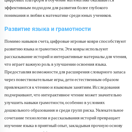
цифровых платформ в обучение математике оказывается
эффективным подходом для развития более глубокого
понимания и любви к математике среди юных учеников.
Развитие языка и грамотности
Помимо навыков счета, цифровые игровые коври способствуют
развитию языка и грамотности. Эти ковры используют
рассказывание историй и интерактивные материалы для чтения,
что играет важную роль в улучшении освоения языка.
Предоставляя возможности для расширения словарного запаса
через повествовательные игры, дети естественным образом
привлекаются к чтению и языковым занятиям. Исследования
подчеркивают, что интерактивное чтение может значительно
улучшить навыки грамотности, особенно в условиях
дошкольного образования и среди групп риска. Увлекательное
сочетание технологии и рассказывания историй превращает
изучение языка в приятный опыт, закладывая прочную основу