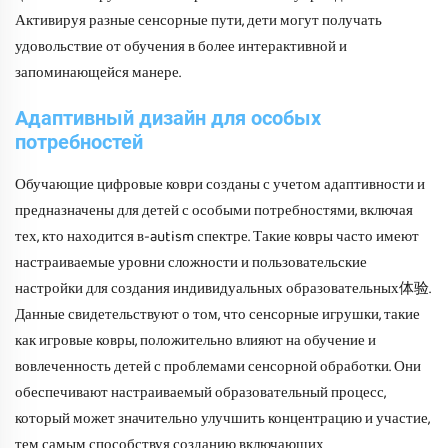
Активируя разные сенсорные пути, дети могут получать
удовольствие от обучения в более интерактивной и
запоминающейся манере.
Адаптивный дизайн для особых
потребностей
Обучающие цифровые коври созданы с учетом адаптивности и
предназначены для детей с особыми потребностями, включая
тех, кто находится в-autism спектре. Такие ковры часто имеют
настраиваемые уровни сложности и пользовательские
настройки для создания индивидуальных образовательных体验.
Данные свидетельствуют о том, что сенсорные игрушки, такие
как игровые ковры, положительно влияют на обучение и
вовлеченность детей с проблемами сенсорной обработки. Они
обеспечивают настраиваемый образовательный процесс,
который может значительно улучшить концентрацию и участие,
тем самым способствуя созданию включающих