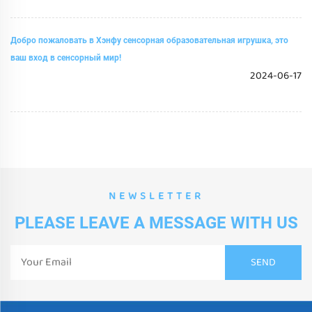
Добро пожаловать в Хэнфу сенсорная образовательная игрушка, это
ваш вход в сенсорный мир!
2024-06-17
NEWSLETTER
PLEASE LEAVE A MESSAGE WITH US