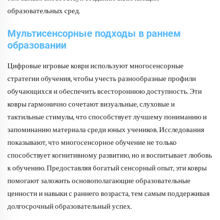
образовательных сред.
Мультисенсорные подходы в раннем
образовании
Цифровые игровые коври используют многосенсорные
стратегии обучения, чтобы учесть разнообразные профили
обучающихся и обеспечить всестороннюю доступность. Эти
ковры гармонично сочетают визуальные, слуховые и
тактильные стимулы, что способствует лучшему пониманию и
запоминанию материала среди юных учеников. Исследования
показывают, что многосенсорное обучение не только
способствует когнитивному развитию, но и воспитывает любовь
к обучению. Предоставляя богатый сенсорный опыт, эти ковры
помогают заложить основополагающие образовательные
ценности и навыки с раннего возраста, тем самым поддерживая
долгосрочный образовательный успех.