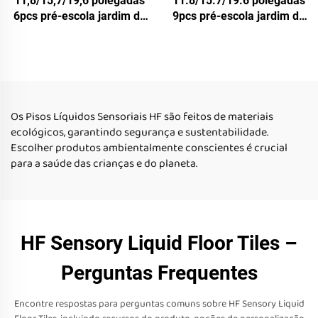
11,8/15,7/19,6 polegadas
11.8/15.7/19.6 polegadas
6pcs pré-escola jardim de
9pcs pré-escola jardim de
infância piso sensorial
infância piso sensorial
estofado crianças não
estofado crianças não
escorregadiça esteiras
escorregadiça esteiras
sensoriais azulejos
sensoriais azulejos
líquidos de piso conjunto
líquidos de piso conjunto
Os Pisos Líquidos Sensoriais HF são feitos de materiais
ecológicos, garantindo segurança e sustentabilidade.
Escolher produtos ambientalmente conscientes é crucial
para a saúde das crianças e do planeta.
HF Sensory Liquid Floor Tiles –
Perguntas Frequentes
Encontre respostas para perguntas comuns sobre HF Sensory Liquid