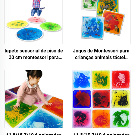
tapete sensorial de piso de
Jogos de Montessori para
30 cm montessori para
crianças animais tácteis
brinquedos educativos
impressos líquidos
infantis uv azulejos de
sensoriais tapetes de piso
piso líquidos sensoriais
alívio de ansiedade
reflexivos para brinquedos
sensorial azulejos líquidos
de fidgets
para autismo