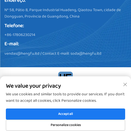
Endereço:
Nº 58, Pátio 8, Parque Industrial Huadeng, Qiaotou Town, cidade de
Dongguan, Província de Guangdong, China
Telefone:
+86-17806230214
E-mail:
vendas@hengfu.ltd
/ Contact E-maill:
soda@hengfu.ltd
We value your privacy
Direitos Autorais © 2024, Dongguan Hengfu Plastic Products Co.,
We use cookies and similar tools to provide our services. If you don't
Ltd. Todos os Direitos Reservados
Política de privacidade
want to accept all cookies, click Personalize cookies.
Accept all
Personalize cookies