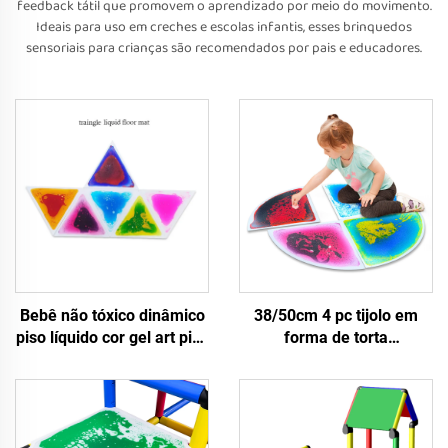
feedback tátil que promovem o aprendizado por meio do movimento.
Ideais para uso em creches e escolas infantis, esses brinquedos
sensoriais para crianças são recomendados por pais e educadores.
Bebê não tóxico dinâmico
38/50cm 4 pc tijolo em
piso líquido cor gel art piso
forma de torta
jardim de infância sala de
transparente líquido
jogos sensorial azulejo
fluente estofado de piso
vinil líquido tapete de
crianças estofados de piso
brincar
brinquedos educacionais
para crianças aprendendo