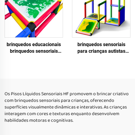
ao ar livre
brinquedos educacionais
brinquedos sensoriais
brinquedos sensoriais
para crianças autistas
azulejos sensoriais
azulejos de piso sensoriais
líquidos brinquedos
quadrados azulejos de
sensoriais para crianças
piso líquido redondo
autistas azulejos líquidos
interior azulejos de piso
para piso
líquido sensoriais azulejos
de piso líquido para
Os Pisos Líquidos Sensoriais HF promovem o brincar criativo
criança
com brinquedos sensoriais para crianças, oferecendo
superfícies visualmente dinâmicas e interativas. As crianças
interagem com cores e texturas enquanto desenvolvem
habilidades motoras e cognitivas.