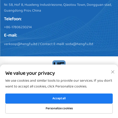
Nr. 58, Hof 8, Huadeng Industriezone, Qiaotou Town, Dongguan stad,
Guangdong Prov. China
Telefoon:
+86-17806230214
E-mail:
verkoop@hengfu.ltd
/ Contact E-maill:
soda@hengfu.ltd
We value your privacy
Copyright © 2024, Dongguan Hengfu Plastic Products Co., Ltd.
We use cookies and similar tools to provide our services. If you don't
Alle rechten voorbehouden
Privacybeleid
want to accept all cookies, click Personalize cookies.
Accept all
Personalize cookies
HOMEPAGE
PRODUCTEN
E-MAIL
TEL