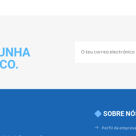
 UNHA
CO.
SOBRE NÓ
Perfil da empres