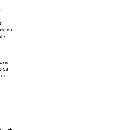
l
e
pación.
 de
o os
s da
o no
e