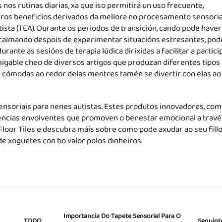
nos rutinas diarias, xa que iso permitirá un uso frecuente,
tros beneficios derivados da mellora no procesamento sensoria
sta (TEA). Durante os periodos de transición, cando pode haver
acalmando despois de experimentar situacións estresantes, pod
nte as sesións de terapia lúdica dirixidas a facilitar a partici
migable cheo de diversos artigos que produzan diferentes tipos
e cómodas ao redor delas mentres tamén se divertir con elas ao
ensoriais para nenes autistas. Estes produtos innovadores, com
iencias envolventes que promoven o benestar emocional a travé
 Floor Tiles e descubra máis sobre como pode axudar ao seu fill
e xoguetes con bo valor polos dinheiros.
Importancia Do Tapete Sensorial Para O
Seguint
TODO