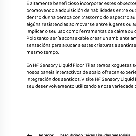
É altamente beneficioso incorporar estes obxectos 
promovendo a adquisición de habilidades entre ou
dentro dunha persoa con trastorno do espectro auti
algúns resistencias ao moverse entre lugares ou 
implicar o seu uso como ferramentas de calma ou dura
Polo tanto, sería aconsexable crear un ambiente a
sensacións para axudar a estas criaturas a sentirs
mesmo tempo.
En HF Sensory Liquid Floor Tiles temos xoguetes s
nosos paneis interactivos de soalo, ofrecen exper
integración dos sentidos. Visite HF Sensory Liquid
seu desenvolvemento utilizando a nosa variedade d
Anterior
Descubrindo Teixas Líquidas Sensoriais