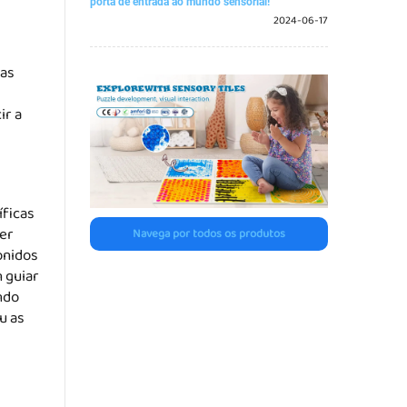
porta de entrada ao mundo sensorial!
2024-06-17
 as
ir a
íficas
ter
Navega por todos os produtos
onidos
n guiar
ndo
u as