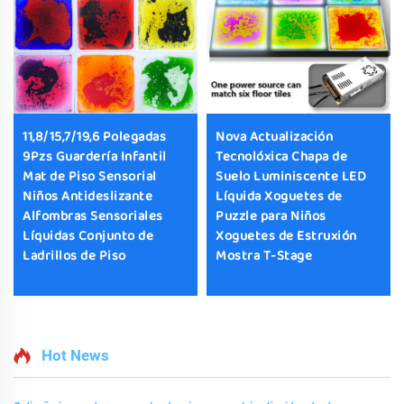
11,8/15,7/19,6 Polegadas
Nova Actualización
9Pzs Guardería Infantil
Tecnolóxica Chapa de
Mat de Piso Sensorial
Suelo Luminiscente LED
Niños Antideslizante
Líquida Xoguetes de
Alfombras Sensoriales
Puzzle para Niños
Líquidas Conjunto de
Xoguetes de Estruxión
Ladrillos de Piso
Mostra T-Stage
Hot News