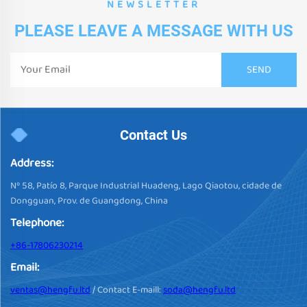
NEWSLETTER
PLEASE LEAVE A MESSAGE WITH US
Contact Us
Address:
Nº 58, Patío 8, Parque Industrial Huadeng, Lago Qiaotou, cidade de
Dongguan, Prov. de Guangdong, China
Telephone:
+86-17806230214
Email:
ventas@hengfu.ltd
/ Contact E-maill:
soda@hengfu.ltd