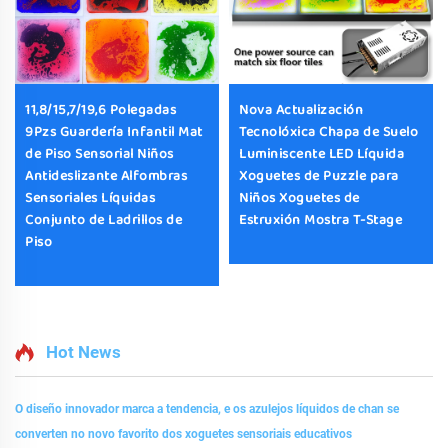
11,8/15,7/19,6 Polegadas
Nova Actualización
9Pzs Guardería Infantil Mat
Tecnolóxica Chapa de Suelo
de Piso Sensorial Niños
Luminiscente LED Líquida
Antideslizante Alfombras
Xoguetes de Puzzle para
Sensoriales Líquidas
Niños Xoguetes de
Conjunto de Ladrillos de
Estruxión Mostra T-Stage
Piso
Hot News
O diseño innovador marca a tendencia, e os azulejos líquidos de chan se
converten no novo favorito dos xoguetes sensoriais educativos