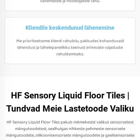
vanematele ja hooldajatele rahu.
Kliendile keskendunud lähenemine
Me prioriteetseme klienti rahulolu, pakkudes kohanduvaid
lahendusi ja tähelepanelikku teenust erinevate vajaduste
rahuldamiseks.
HF Sensory Liquid Floor Tiles |
Tundvad Meie Lastetoode Valiku
HF Sensory Liquid Floor Tiles pakub mitmekesist valikut sensorsetest
mängutoodetest, sealhulgas nihkeste pehmeste sensorsete
mängutoodete, silikoonisensorsete mängutoodete ja geelisensorsete