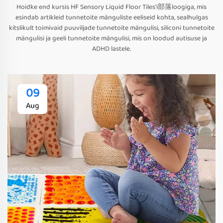
Hoidke end kursis HF Sensory Liquid Floor Tiles'i部落loogiga, mis
esindab artikleid tunnetoite mänguliste eeliseid kohta, sealhulgas
kitslikult toimivaid puuviljade tunnetoite mängulisi, siliconi tunnetoite
mängulisi ja geeli tunnetoite mängulisi, mis on loodud autisuse ja
ADHD lastele.
09
Aug