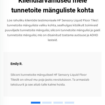
Kliendiarvamused meie
tunnetoite mänguliste kohta
Loe rahuliku klientide testimoniaale HF Sensory Liquid Floor Tiles'i
tunnetoite mänguliste valiku kohta, sealhulgas kitslikult toimivaid
puuviljade tunnetoite mängulisi, siliconi tunnetoite mängulisi ja geeli
tunnetoite mängulisi, mis on disainitud toetama autisuse ja ADHD
lasteid.
Emily R.
Siliconi tunnetoite mängulised HF Sensory Liquid Floor
Tilesilt on olnud mu poja jaoks revolutsioon. Ta armastab
tekstuurit ja see aitab talle kalme hoida.