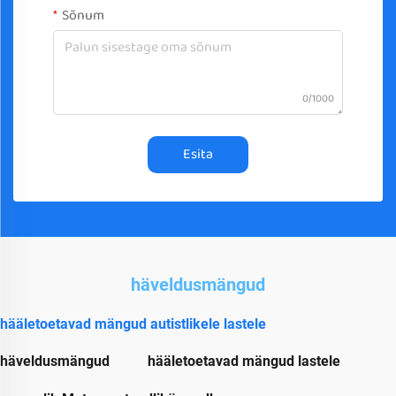
Sõnum
0/1000
Esita
häveldusmängud
hääletoetavad mängud autistlikele lastele
häveldusmängud
hääletoetavad mängud lastele