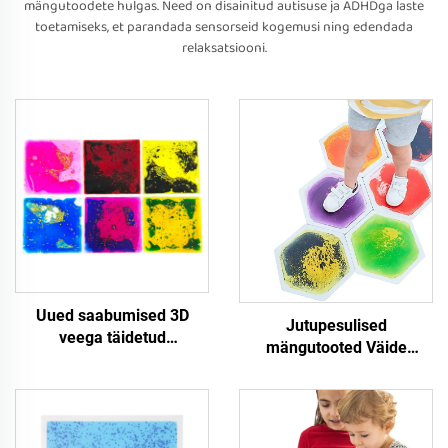
mängutoodete hulgas. Need on disainitud autisuse ja ADHDga laste
toetamiseks, et parandada sensorseid kogemusi ning edendada
relaksatsiooni.
Uued saabumised 3D
Jutupesulised
veega täidetud
mängutooted Väide
tundmistegelastik,
jutupesuline 3D
enesekoolitav TPU
kettaplaadid
tundmistemängude jaoks
Lavapuhmipuss Hexagon
varsskooli vanusegrupile
väide talu plaadi Stressi