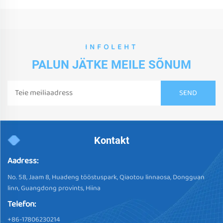
INFOLEHT
PALUN JÄTKE MEILE SÕNUM
Kontakt
Aadress:
No. 58, Jaam 8, Huadeng tööstuspark, Qiaotou linnaosa, Dongguan
linn, Guangdong provints, Hiina
Telefon:
+86-17806230214