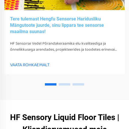
Tere tulemast Hengfu Sensorse Haridusliku
Mängutoote juurde, sinu lippara tee sensorse
maailma suunas!
HF Sensorse Vedel Põrandakeraamika elu kvaliteediga ja
õnnelikkusega arendades, projekteerides ja toodetes erinevaid
sensorsetoobe, tööriistu ja seadmeid. Need mängud, tööriistad
ja seadmed võivad mitte ainult stimuleerida nende sensorseid
VAATA ROHKAEMALT
tunneid
HF Sensory Liquid Floor Tiles |