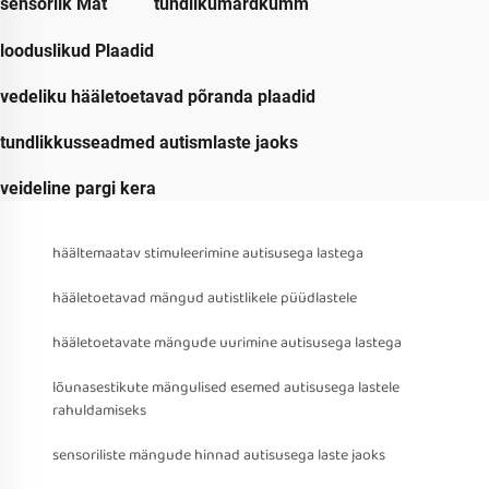
sensorlik Mat
tundlikümardkumm
looduslikud Plaadid
vedeliku hääletoetavad põranda plaadid
tundlikkusseadmed autismlaste jaoks
veideline pargi kera
häältemaatav stimuleerimine autisusega lastega
hääletoetavad mängud autistlikele püüdlastele
hääletoetavate mängude uurimine autisusega lastega
lõunasestikute mängulised esemed autisusega lastele
rahuldamiseks
sensoriliste mängude hinnad autisusega laste jaoks