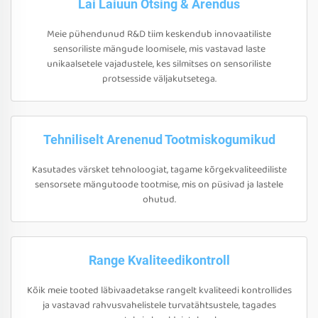
Lai Laiuun Otsing & Arendus
Meie pühendunud R&D tiim keskendub innovaatiliste
sensoriliste mängude loomisele, mis vastavad laste
unikaalsetele vajadustele, kes silmitses on sensoriliste
protsesside väljakutsetega.
Tehniliselt Arenenud Tootmiskogumikud
Kasutades värsket tehnoloogiat, tagame kõrgekvaliteediliste
sensorsete mängutoode tootmise, mis on püsivad ja lastele
ohutud.
Range Kvaliteedikontroll
Kõik meie tooted läbivaadetakse rangelt kvaliteedi kontrollides
ja vastavad rahvusvahelistele turvatähtsustele, tagades