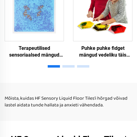
vabastamiseks
Terapeutilised
Puhke puhke fidget
sensoriaalsed mängud
mängud vedeliku täis
autisusega lasteks,
tundlikkussaagi saagid
vedeliku põrandakuera,
tundlikkuse kogemustea
laste puhapussimängud,
tundlikkussaagid autismi
autisuse sensoriaalsed
lapsed
mängud
Mõista, kuidas HF Sensory Liquid Floor Tiles'i hõrgad võivad
lastel aidata tunde hallata ja anxieti vähendada.