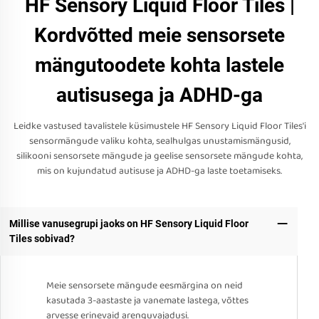
HF Sensory Liquid Floor Tiles |
Kordvõtted meie sensorsete
mängutoodete kohta lastele
autisusega ja ADHD-ga
Leidke vastused tavalistele küsimustele HF Sensory Liquid Floor Tiles'i
sensormängude valiku kohta, sealhulgas unustamismängusid,
silikooni sensorsete mängude ja geelise sensorsete mängude kohta,
mis on kujundatud autisuse ja ADHD-ga laste toetamiseks.
Millise vanusegrupi jaoks on HF Sensory Liquid Floor
Tiles sobivad?
Meie sensorsete mängude eesmärgina on neid
kasutada 3-aastaste ja vanemate lastega, võttes
arvesse erinevaid arenguvajadusi.