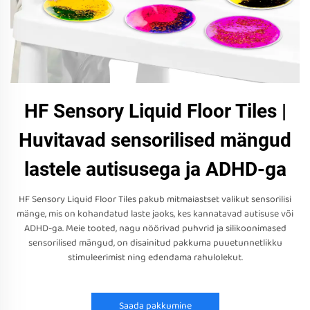
HF Sensory Liquid Floor Tiles |
Huvitavad sensorilised mängud
lastele autisusega ja ADHD-ga
HF Sensory Liquid Floor Tiles pakub mitmaiastset valikut sensorilisi
mänge, mis on kohandatud laste jaoks, kes kannatavad autisuse või
ADHD-ga. Meie tooted, nagu nöörivad puhvrid ja silikoonimased
sensorilised mängud, on disainitud pakkuma puuetunnetlikku
stimuleerimist ning edendama rahulolekut.
Saada pakkumine