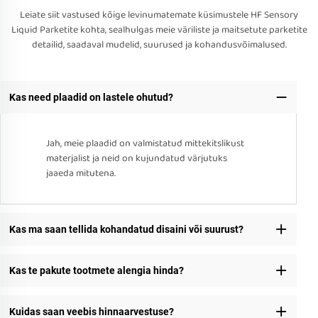
Leiate siit vastused kõige levinumatemate küsimustele HF Sensory
Liquid Parketite kohta, sealhulgas meie väriliste ja maitsetute parketite
detailid, saadaval mudelid, suurused ja kohandusvõimalused.
Kas need plaadid on lastele ohutud?
Jah, meie plaadid on valmistatud mittekitslikust
materjalist ja neid on kujundatud värjutuks
jaaeda mitutena.
Kas ma saan tellida kohandatud disaini või suurust?
Kas te pakute tootmete alengia hinda?
Kuidas saan veebis hinnaarvestuse?