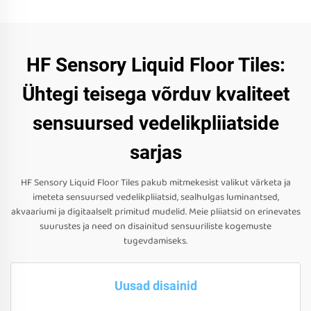
HF Sensory Liquid Floor Tiles:
Ühtegi teisega võrduv kvaliteet
sensuursed vedelikpliiatside
sarjas
HF Sensory Liquid Floor Tiles pakub mitmekesist valikut värketa ja
imeteta sensuursed vedelikpliiatsid, sealhulgas luminantsed,
akvaariumi ja digitaalselt primitud mudelid. Meie pliiatsid on erinevates
suurustes ja need on disainitud sensuuriliste kogemuste
tugevdamiseks.
Uusad disainid