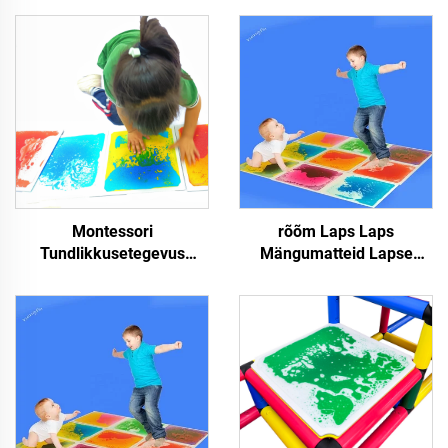
Montessori
rõõm Laps Laps
Tundlikkusetegevus
Mängumatteid Lapse
Pargipussi Pargipussi
õppeaine Mängutooted 3D
Mootor Pargipussi Lapsed
PVC Väide Tundlikkus
Eemaltoksid
Väide Tiksid
Mängumatteid Tundlikkus
Väide Tiksid