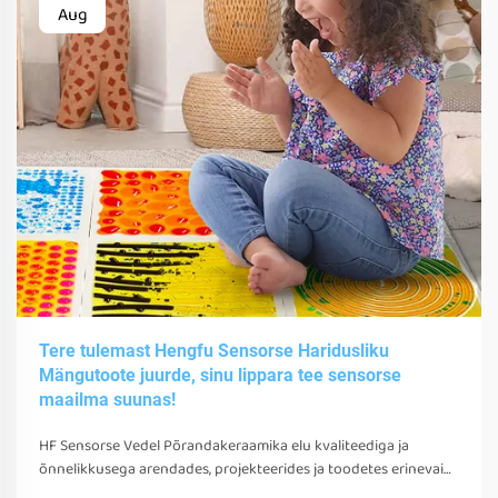
Aug
Tere tulemast Hengfu Sensorse Haridusliku
Mängutoote juurde, sinu lippara tee sensorse
maailma suunas!
HF Sensorse Vedel Põrandakeraamika elu kvaliteediga ja
õnnelikkusega arendades, projekteerides ja toodetes erinevaid
sensorsetoobe, tööriistu ja seadmeid. Need mängud, tööriistad