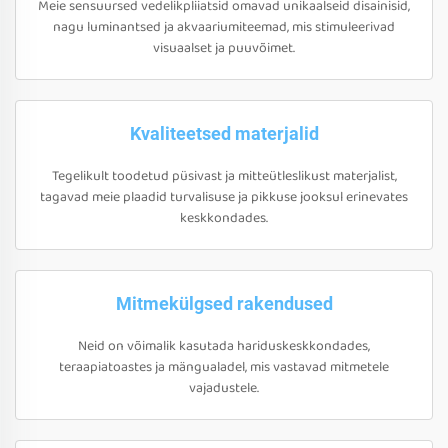
Meie sensuursed vedelikpliiatsid omavad unikaalseid disainisid,
nagu luminantsed ja akvaariumiteemad, mis stimuleerivad
visuaalset ja puuvõimet.
Kvaliteetsed materjalid
Tegelikult toodetud püsivast ja mitteütleslikust materjalist,
tagavad meie plaadid turvalisuse ja pikkuse jooksul erinevates
keskkondades.
Mitmekülgsed rakendused
Neid on võimalik kasutada hariduskeskkondades,
teraapiatoastes ja mängualadel, mis vastavad mitmetele
vajadustele.