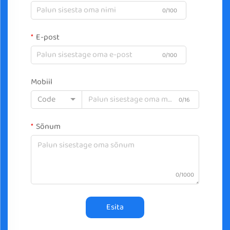
0/100
E-post
0/100
Mobiil
Code
0/16
Sõnum
0/1000
Esita