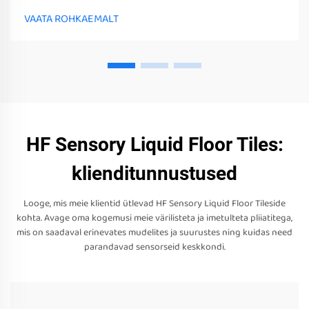
ja seadmed võivad mitte ainult stimuleerida nende sensorseid
VAATA ROHKAEMALT
tunneid
HF Sensory Liquid Floor Tiles:
klienditunnustused
Looge, mis meie klientid ütlevad HF Sensory Liquid Floor Tileside
kohta. Avage oma kogemusi meie värilisteta ja imetulteta pliiatitega,
mis on saadaval erinevates mudelites ja suurustes ning kuidas need
parandavad sensorseid keskkondi.