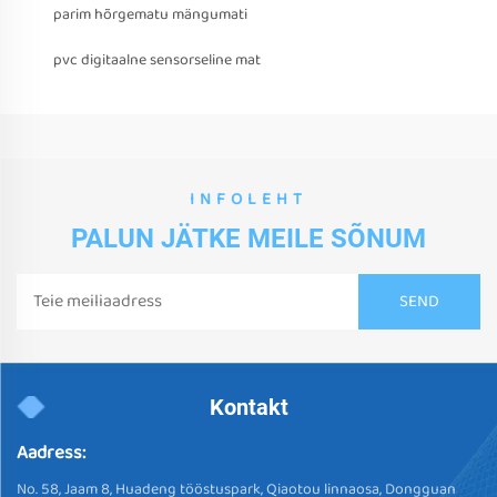
parim hõrgematu mängumati
pvc digitaalne sensorseline mat
INFOLEHT
PALUN JÄTKE MEILE SÕNUM
Kontakt
Aadress:
No. 58, Jaam 8, Huadeng tööstuspark, Qiaotou linnaosa, Dongguan