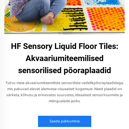
HF Sensory Liquid Floor Tiles:
Akvaariumiteemilised
sensorilised põoraplaadid
Tutvu meie akvaariumiteemiliste sensoriliste vedelikpõoraplaadidega,
mis pakuvad elavat alamvese visuaalset kogemust. Need plaadid on
värketa, kõhutu ja erinevates suurustes, ideaalsed sensoriruumide ja
mängualade jaoks.
Saada pakkumine