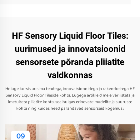
HF Sensory Liquid Floor Tiles:
uurimused ja innovatsioonid
sensorsete põranda pliiatite
valdkonnas
Hoiuge kursis uusima teadega, innovatsioonidega ja rakendustega HF
Sensory Liquid Floor Tileside kohta. Lugege artikleid meie värilisteta ja
imetulteta pliiatite kohta, sealhulgas erinevate mudelite ja suuruste
kohta ning kuidas need parandavad sensorseid kogemusi.
09