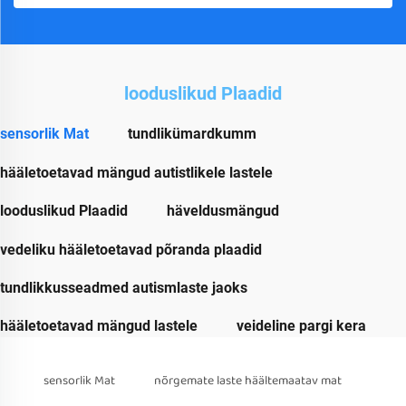
looduslikud Plaadid
sensorlik Mat
tundlikümardkumm
hääletoetavad mängud autistlikele lastele
looduslikud Plaadid
häveldusmängud
vedeliku hääletoetavad põranda plaadid
tundlikkusseadmed autismlaste jaoks
hääletoetavad mängud lastele
veideline pargi kera
sensorlik Mat
nõrgemate laste häältemaatav mat