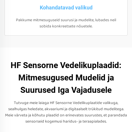
Kohandatavad valikud
Pakkume mitmesuguseid suurusi ja mudelite, lubades neil
sobida konkreetsete nõuetele.
HF Sensorne Vedelikuplaadid:
Mitmesugused Mudelid ja
Suurused Iga Vajadusele
Tutvuge meie laiaga HF Sensorne Vedelikuplaatide valikuga,
sealhulgas heledate, akvaariumi ja digitaalselt trükitud mudelitega.
Meie värveta ja kõhutu plaadid on erinevates suurustes, et parandada
sensorseid kogemusi haridus- ja teraapialades.