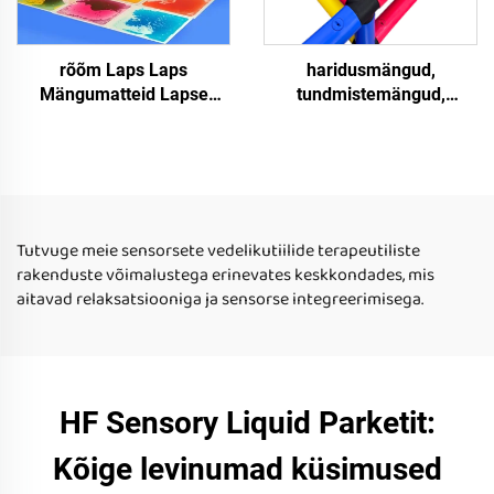
rõõm Laps Laps
haridusmängud,
Mängumatteid Lapse
tundmistemängud,
õppeaine Mängutooted 3D
veetundmuste plaadid,
PVC Väide Tundlikkus
tundmistemängud
Väide Tiksid
autistlike laste jaoks,
veepõhised
põrandaplaadid
Tutvuge meie sensorsete vedelikutiilide terapeutiliste
rakenduste võimalustega erinevates keskkondades, mis
aitavad relaksatsiooniga ja sensorse integreerimisega.
HF Sensory Liquid Parketit:
Kõige levinumad küsimused