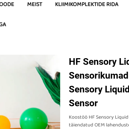
OODE
MEIST
KLIIMIKOMPLEKTIDE RIDA
GA
HF Sensory Li
Sensorikumad 
Sensory Liquid
Sensor
Koostöö HF Sensory Liquid 
täiendatud OEM lahenduste