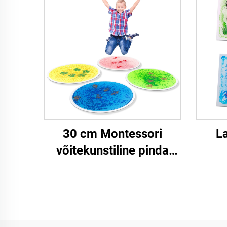
30 cm Montessori
L
võitekunstiline pinda
matjas lapse õppe
t
mängutoode UV
pr
peegeldava
tund
võitekunstliku vedeliku
vähen