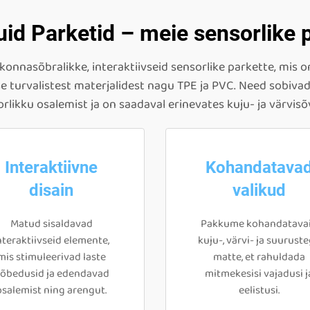
id Parketid – meie sensorlike p
onnasõbralikke, interaktiivseid sensorlike parkette, mis o
se turvalistest materjalidest nagu TPE ja PVC. Need sobi
rlikku osalemist ja on saadaval erinevates kuju- ja värvisõ
Interaktiivne
Kohandatava
disain
valikud
Matud sisaldavad
Pakkume kohandatava
nteraktiivseid elemente,
kuju-, värvi- ja suurust
mis stimuleerivad laste
matte, et rahuldada
õbedusid ja edendavad
mitmekesisi vajadusi j
osalemist ning arengut.
eelistusi.