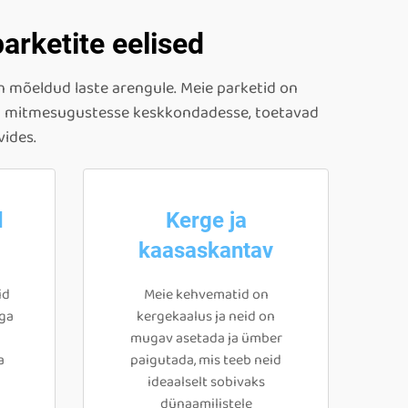
arketite eelised
n mõeldud laste arengule. Meie parketid on
vad mitmesugustesse keskkondadesse, toetavad
vides.
d
Kerge ja
kaasaskantav
id
Meie kehvematid on
ega
kergekaalus ja neid on
mugav asetada ja ümber
a
paigutada, mis teeb neid
ideaalselt sobivaks
dünaamilistele