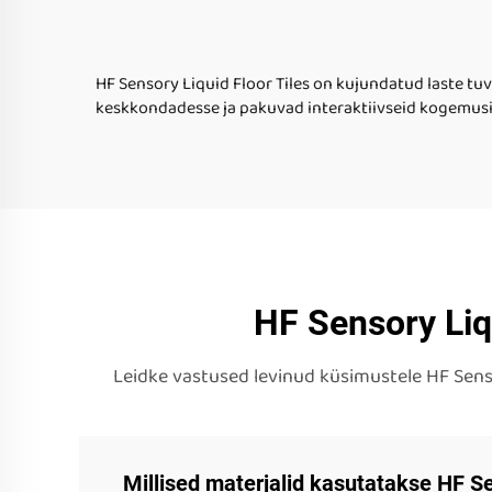
pinda pliiats fidget
tu
mängutoode
HF Sensory Liquid Floor Tiles on kujundatud laste t
keskkondadesse ja pakuvad interaktiivseid kogemusi,
HF Sensory Liq
Leidke vastused levinud küsimustele HF Sens
Millised materjalid kasutatakse HF Se