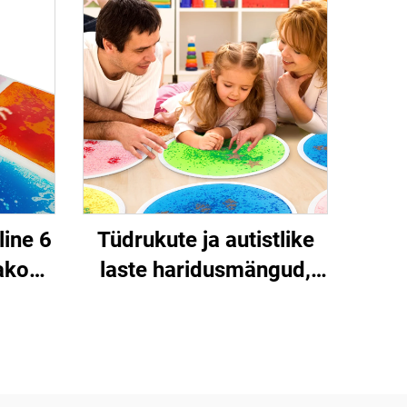
line 6
Tüdrukute ja autistlike
akool
laste haridusmängud,
uslik
Montessori sensorne
a
pind, UV peegeldav
atsid
sensorne vedelikuga
pind