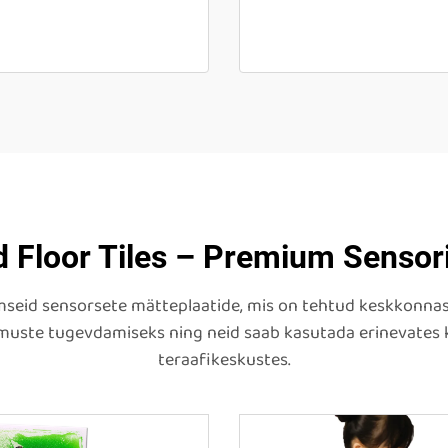
d Floor Tiles – Premium Sensor
mseid sensorsete mätteplaatide, mis on tehtud keskkonnasõ
uste tugevdamiseks ning neid saab kasutada erinevates k
teraafikeskustes.