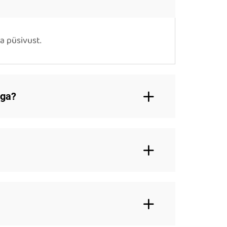
a püsivust.
ega?