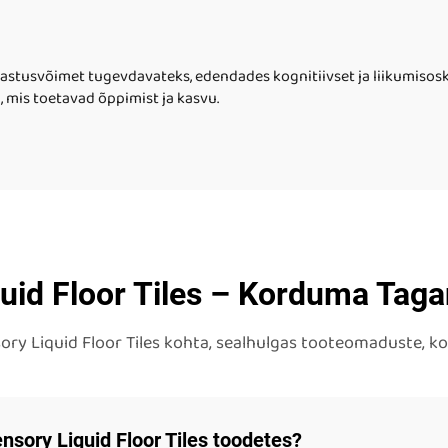
ndrike katte tile
autisuse jaoks
uvastusvõimet tugevdavateks, edendades kognitiivset ja liikumiso
 mis toetavad õppimist ja kasvu.
uid Floor Tiles – Korduma Ta
ory Liquid Floor Tiles kohta, sealhulgas tooteomaduste, k
nsory Liquid Floor Tiles toodetes?