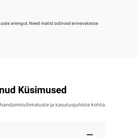
skuste arengut. Need matid sobivad erinevatesse
ganud Küsimused
ohandamisvõimaluste ja kasutusjuhiste kohta.