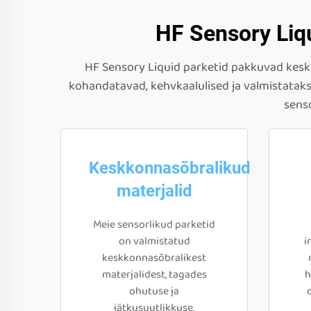
HF Sensory Liqu
HF Sensory Liquid parketid pakkuvad keskk
kohandatavad, kehvkaalulised ja valmistatak
senso
Keskkonnasõbralikud
materjalid
Meie sensorlikud parketid
on valmistatud
i
keskkonnasõbralikest
materjalidest, tagades
h
ohutuse ja
jätkusuutlikkuse.