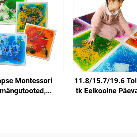
apse Montessori
11.8/15.7/19.6 Tol
mängutooted,
tk Eelkoolne Päev
undlikudloomade
Nüürisõbralik Lood
indiga vedelikute
Ülesannetegij
rite katte, stressi
Looduslikud Matr
damiseks, vedeliku
Lastele