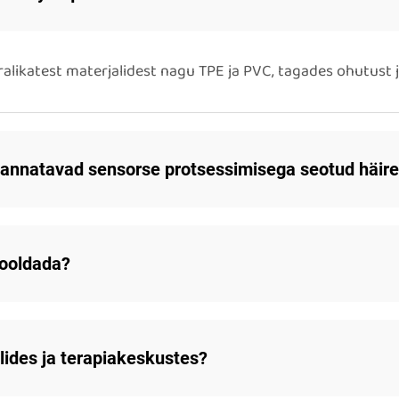
ikatest materjalidest nagu TPE ja PVC, tagades ohutust j
 kannatavad sensorse protsessimisega seotud häir
hooldada?
lides ja terapiakeskustes?