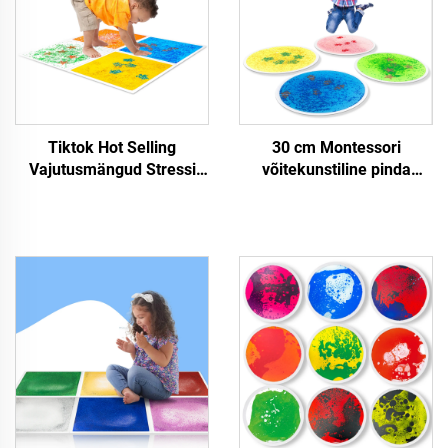
Tiktok Hot Selling
30 cm Montessori
Vajutusmängud Stressi
võitekunstiline pinda
Vabastamiseks Autistlike
matjas lapse õppe
Lastetele Öövalgustus
mängutoode UV
Akvaarium
peegeldava võitekunstliku
Ruutseansoriaalne
vedeliku pinda pliiats
Vedelaine
fidget mängutoode
Põrandakeraamika