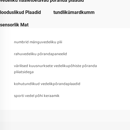
vedeliku hääletoetavad põranda plaadid
looduslikud Plaadid
tundlikümardkumm
sensorlik Mat
numbrid mänguvedeliku plii
rahuvedeliku põrandapaneelid
värilised kuusnurksete vedelikupõhiste põranda
pliiatsidega
kohutundlikud vedelikpõrandaplaadid
sporti vedel põhi keraamik