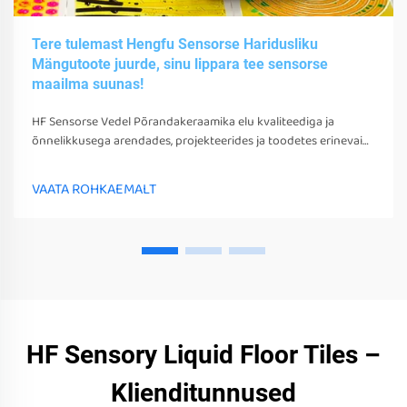
Tere tulemast Hengfu Sensorse Haridusliku
Mängutoote juurde, sinu lippara tee sensorse
maailma suunas!
HF Sensorse Vedel Põrandakeraamika elu kvaliteediga ja
õnnelikkusega arendades, projekteerides ja toodetes erinevaid
sensorsetoobe, tööriistu ja seadmeid. Need mängud, tööriistad
ja seadmed võivad mitte ainult stimuleerida nende sensorseid
VAATA ROHKAEMALT
tunneid
HF Sensory Liquid Floor Tiles –
Klienditunnused