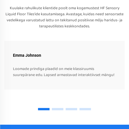
Kuulake rahulikute klientide poolt oma kogemustest HF Sensory
Liquid Floor Tiles'ide kasutamisega. Avastage, kuidas need sensorsete
vedelikega varustatud lattu on tekitanud positiivse mõju haridus- ja
terapeutilistes keskkondades.
Emma Johnson
Loomade prindiga plaadid on meie klassiruumis
suurepärane edu. Lapsed armastavad interaktiivset mängu!