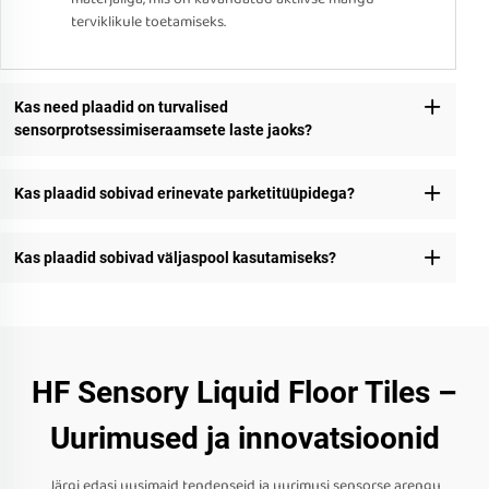
terviklikule toetamiseks.
Kas need plaadid on turvalised
sensorprotsessimiseraamsete laste jaoks?
Kas plaadid sobivad erinevate parketitüüpidega?
Kas plaadid sobivad väljaspool kasutamiseks?
HF Sensory Liquid Floor Tiles –
Uurimused ja innovatsioonid
Järgi edasi uusimaid tendenseid ja uurimusi sensorse arengu