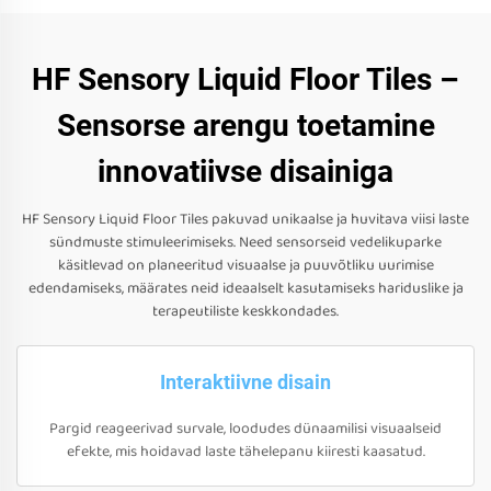
HF Sensory Liquid Floor Tiles –
Sensorse arengu toetamine
innovatiivse disainiga
HF Sensory Liquid Floor Tiles pakuvad unikaalse ja huvitava viisi laste
sündmuste stimuleerimiseks. Need sensorseid vedelikuparke
käsitlevad on planeeritud visuaalse ja puuvõtliku uurimise
edendamiseks, määrates neid ideaalselt kasutamiseks hariduslike ja
terapeutiliste keskkondades.
Interaktiivne disain
Pargid reageerivad survale, loodudes dünaamilisi visuaalseid
efekte, mis hoidavad laste tähelepanu kiiresti kaasatud.