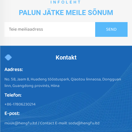
INFOLEHT
PALUN JÄTKE MEILE SÕNUM
Kontakt
Aadress:
No. 58, Jaam 8, Huadeng tööstuspark, Qiaotou linnaosa, Dongguan
linn, Guangdong provints, Hiina
Telefon:
+86-17806230214
E-post:
müü
k@hengfu.ltd
/ Contact E-maill:
soda@hengfu.ltd