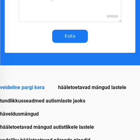
0/1000
Esita
veideline pargi kera
hääletoetavad mängud lastele
tundlikkusseadmed autismlaste jaoks
häveldusmängud
hääletoetavad mängud autistlikele lastele