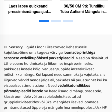
Laos lapse quicksand
30/50 CM 9tk Tundliku
pressimismänguasjad
Tuba Autismi Mängulained
padid aitavad autistlike
Terapeedia Ümardatud
laste vabastada survet
Laste Tundlik
sensorne vedelik
Mängumaturn
põrandatileid
Kindergarten
Dinamineeruv Ümardatud
Vehete Korrustellid
HF Sensory Liquid Floor Tiles toovad kehastusele
kujutlusvõime oma tugeva värviga
loomade printhiga
sensorse vedelikupõhised parketiplaadid
. Need on disainitud
tähelepanu hoidmiseks ja liikumise inspireerimiseks,
pakkudes lastele kõigi vanusegruppide interaktiivset
mõistlikku mängu. Kui lapsed need sammuks ja vajutaks, siis
liiguvad värvid nende jalge all, pakudes nii puuetunnet kui ka
visuaalset stimulatsiooni. Need
vedeliketundlikkus
põrandaplaadid lastele
on head lisandid mängutoadetele,
klassiruumidele või teraapialadele. Kasutatud
gruppiaktiviteetides või üksi mängides lisavad loomade
printsmustused õppele ja mängule hea meelepoolest. Usk HF