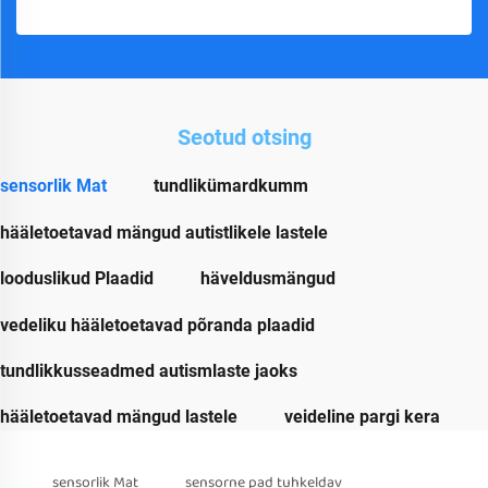
Seotud otsing
sensorlik Mat
tundlikümardkumm
hääletoetavad mängud autistlikele lastele
looduslikud Plaadid
häveldusmängud
vedeliku hääletoetavad põranda plaadid
tundlikkusseadmed autismlaste jaoks
hääletoetavad mängud lastele
veideline pargi kera
sensorlik Mat
sensorne pad tuhkeldav