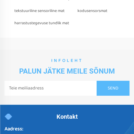
tekstuuriline sensoriline mat
kodusensorsmat
harrastustegevuse tundlik mat
INFOLEHT
PALUN JÄTKE MEILE SÕNUM
Kontakt
Aadress: