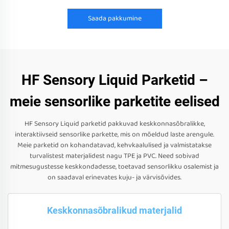
Saada pakkumine
HF Sensory Liquid Parketid –
meie sensorlike parketite eelised
HF Sensory Liquid parketid pakkuvad keskkonnasõbralikke,
interaktiivseid sensorlike parkette, mis on mõeldud laste arengule.
Meie parketid on kohandatavad, kehvkaalulised ja valmistatakse
turvalistest materjalidest nagu TPE ja PVC. Need sobivad
mitmesugustesse keskkondadesse, toetavad sensorlikku osalemist ja
on saadaval erinevates kuju- ja värvisõvides.
Keskkonnasõbralikud materjalid