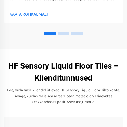
sensorsetoobe, tööriistu ja seadmeid. Need mängud, tööriistad
ja seadmed võivad mitte ainult stimuleerida nende sensorseid
VAATA ROHKAEMALT
tunneid
HF Sensory Liquid Floor Tiles –
Klienditunnused
Loe, mida meie kliendid ütlevad HF Sensory Liquid Floor Tiles kohta.
Avage, kuidas meie sensorsete pargimatteid on erinevates
keskkondades positiivselt mõjutanud.