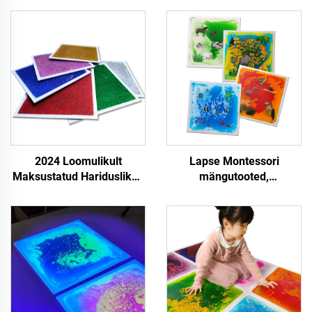
2024 Loomulikult
Lapse Montessori
Maksustatud Hariduslikud
mängutooted,
Vajutuskonnud
tundlikudloomade prindiga
Mängutooted Lastele
vedelikute tundrite katte,
Turvalised Mitte-Kiugavad
stressi vähendamiseks,
Kiirliikide
vedeliku tundrike katte tile
Tundmisharuldused
autisuse jaoks