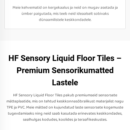
Meie kehvematid on kergekaalus ja neid on mugav asetada ja
ümber paigutada, mis teeb neid ideaalselt sobivaks
dünaamilistele keskkondadele.
HF Sensory Liquid Floor Tiles –
Premium Sensorikumatted
Lastele
HF Sensory Liquid Floor Tiles pakub premiumseid sensorsete
mätteplaatide, mis on tehtud keskkonnasõbralikust materjalist nagu
TPE ja PVC. Meie mätted on kujundatud laste sensorsete kogemuste
tugevdamiseks ning neid saab kasutada erinevates keskkondades,
sealhulgas kodudes, koolides ja teraafikeskustes.