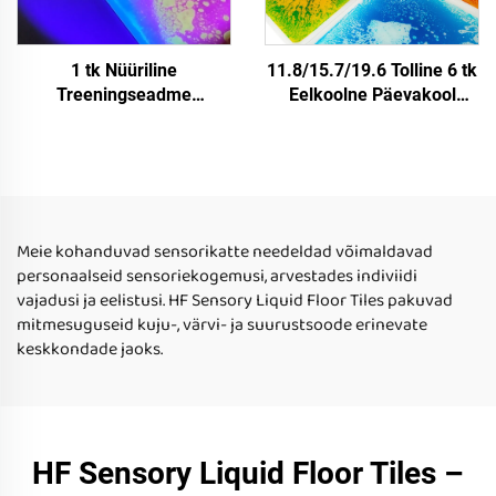
1 tk Nüüriline
11.8/15.7/19.6 Tolline 6 tk
Treeningseadme
Eelkoolne Päevakool
Stressivabastamise
Nüürisõbralik Looduslik
Mänguasjad UV Nüüriline
Ülesannetegija
Latt Mat Nüürilised
Looduslikud Matratsid
Mänguasjad Erilistele
Lastele
Vajadustele Lastele
Autissm
Meie kohanduvad sensorikatte needeldad võimaldavad
personaalseid sensoriekogemusi, arvestades indiviidi
vajadusi ja eelistusi. HF Sensory Liquid Floor Tiles pakuvad
mitmesuguseid kuju-, värvi- ja suurustsoode erinevate
keskkondade jaoks.
HF Sensory Liquid Floor Tiles –