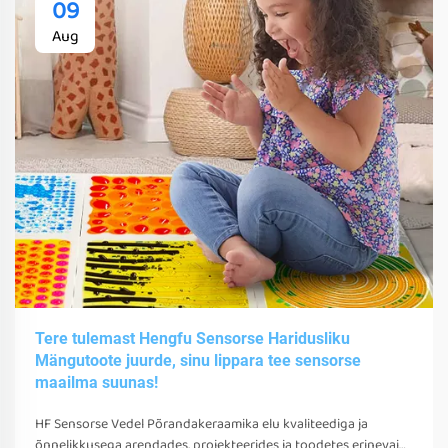
09
Aug
Tere tulemast Hengfu Sensorse Haridusliku
Mängutoote juurde, sinu lippara tee sensorse
maailma suunas!
HF Sensorse Vedel Põrandakeraamika elu kvaliteediga ja
õnnelikkusega arendades, projekteerides ja toodetes erinevaid