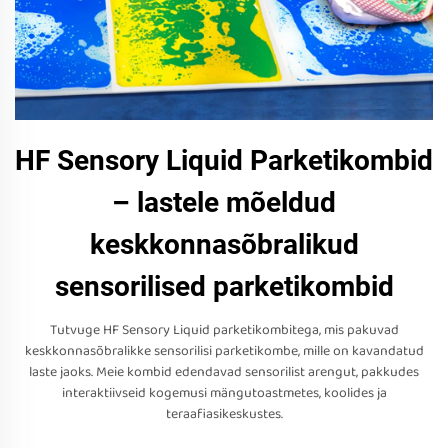
HF Sensory Liquid Parketikombid
– lastele mõeldud
keskkonnasõbralikud
sensorilised parketikombid
Tutvuge HF Sensory Liquid parketikombitega, mis pakuvad
keskkonnasõbralikke sensorilisi parketikombe, mille on kavandatud
laste jaoks. Meie kombid edendavad sensorilist arengut, pakkudes
interaktiivseid kogemusi mängutoastmetes, koolides ja
teraafiasikeskustes.