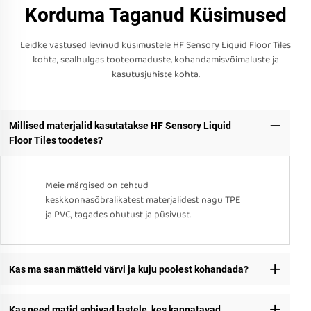
Korduma Taganud Küsimused
Leidke vastused levinud küsimustele HF Sensory Liquid Floor Tiles
kohta, sealhulgas tooteomaduste, kohandamisvõimaluste ja
kasutusjuhiste kohta.
Millised materjalid kasutatakse HF Sensory Liquid
Floor Tiles toodetes?
Meie märgised on tehtud
keskkonnasõbralikatest materjalidest nagu TPE
ja PVC, tagades ohutust ja püsivust.
Kas ma saan mätteid värvi ja kuju poolest kohandada?
Kas need matid sobivad lastele, kes kannatavad