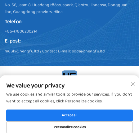
No. 58, Jaam 8, Huadeng tööstuspark, Qiaotou linnaosa, Dongguan
linn, Guangdong provints, Hiina
Telefon:
+86-17806230214
E-post:
müü
k@hengfu.ltd
/ Contact E-maill:
soda@hengfu.ltd
We value your privacy
Autoriõigus © 2024, Dongguan Hengfu Plastic Products Co., Ltd.
We use cookies and similar tools to provide our services. If you don't
Kõik õigused kaitstud
Privaatsuspoliitika
want to accept all cookies, click Personalize cookies.
Accept all
Personalize cookies
AVALEHT
TOOTED
E-POST
TEL