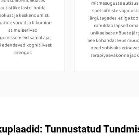
abitsüllitena, aidates
mitmesuguste autisus
autistlike lastel hoida
spetsiifiliste vajadust
ookust ja keskendumist.
järgi, tagades, et iga to
aatide värvid ja liikumine
rahuldab lapsed oma
stimuleerivad
unikaalsete nõuete järg
gemissenseid samal ajal,
See kohandatavus muu
i edendavad kognitiivset
need sobivaks erineva
arengut.
terapiyaevakonna jaok
kuplaadid: Tunnustatud Tundmis