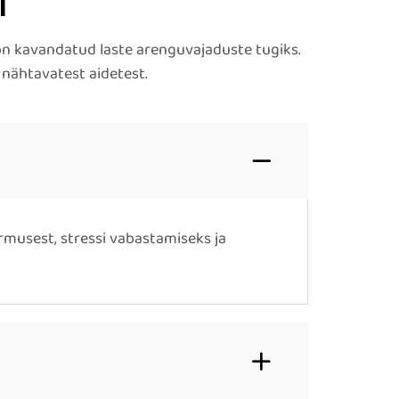
l
s on kavandatud laste arenguvajaduste tugiks.
 nähtavatest aidetest.
rmusest, stressi vabastamiseks ja