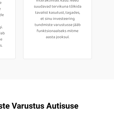
interaktiivset kasu. Need
e
suudavad tervikuna tõlkida
e
tavalist kasutust, tagades,
ode
et sinu investeering
tundmiste varustusse jääb
i.
funktsionaalseks mitme
dab
aasta jooksul.
te
s.
te Varustus Autisuse