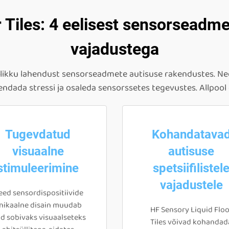
 Tiles: 4 eelisest sensorseadm
vajadustega
uslikku lahendust sensorseadmete autisuse rakendustes. N
ähendada stressi ja osaleda sensorssetes tegevustes. Allpool o
Tugevdatud
Kohandatava
visuaalne
autisuse
stimuleerimine
spetsiifilistel
vajadustele
ed sensordispositiivide
nikaalne disain muudab
HF Sensory Liquid Floo
id sobivaks visuaalseteks
Tiles võivad kohandad