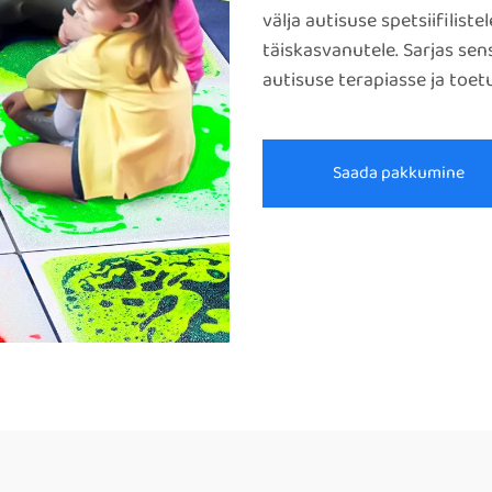
välja autisuse spetsiifiliste
täiskasvanutele. Sarjas sen
autisuse terapiasse ja toe
Saada pakkumine