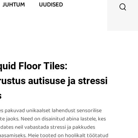
JUHTUM
UUDISED
uid Floor Tiles:
rustus autisuse ja stressi
s
es pakuvad unikaalset lahendust sensorilise
e jaoks. Need on disainitud abina lastele, kes
dates neil vabastada stressi ja pakkudes
aasamiseks. Meie tooted on hoolikalt töötatud