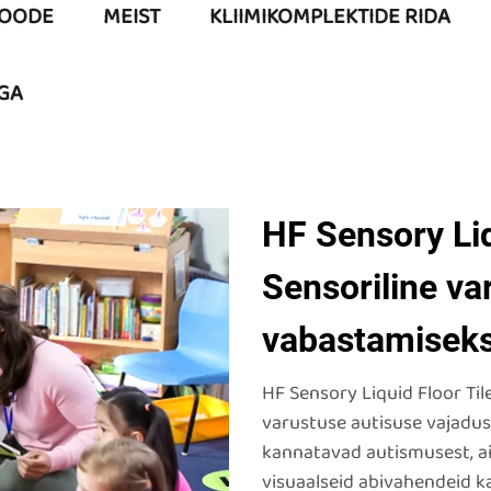
OODE
MEIST
KLIIMIKOMPLEKTIDE RIDA
GA
HF Sensory Liq
Sensoriline va
vabastamisek
HF Sensory Liquid Floor Til
varustuse autisuse vajadust
kannatavad autismusest, ai
visuaalseid abivahendeid k