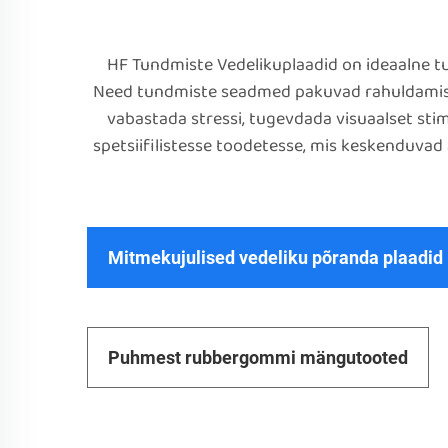
HF Tundmiste Vedelikuplaadid on ideaalne t
Need tundmiste seadmed pakuvad rahuldamist om
vabastada stressi, tugevdada visuaalset sti
spetsiifilistesse toodetesse, mis keskenduvad 
Mitmekujulised vedeliku põranda plaadid
Puhmest rubbergommi mängutooted