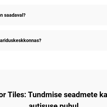
on saadaval?
hariduskeskkonnas?
oor Tiles: Tundmise seadmete 
autisuse puhul