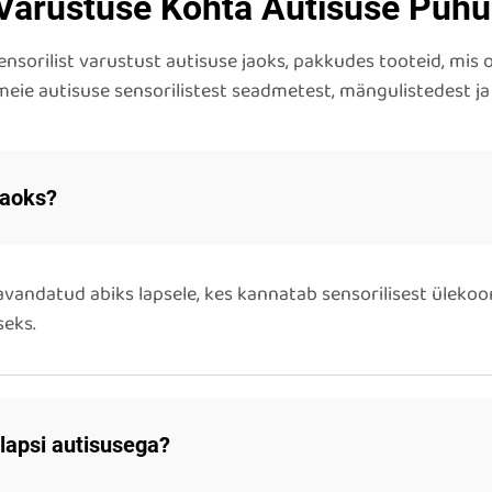
Varustuse Kohta Autisuse Puhu
sensorilist varustust autisuse jaoks, pakkudes tooteid, mi
ie autisuse sensorilistest seadmetest, mängulistedest ja
jaoks?
avandatud abiks lapsele, kes kannatab sensorilisest ülekoo
seks.
lapsi autisusega?