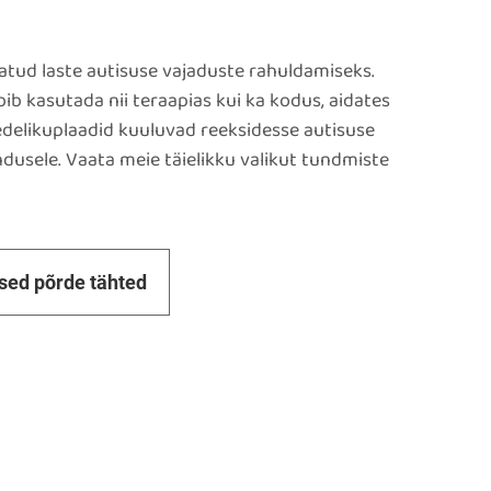
tud laste autisuse vajaduste rahuldamiseks.
b kasutada nii teraapias kui ka kodus, aidates
edelikuplaadid kuuluvad reeksidesse autisuse
ndusele. Vaata meie täielikku valikut tundmiste
ised põrde tähted