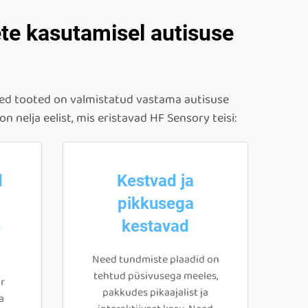
ete kasutamisel autisuse
eed tooted on valmistatud vastama autisuse
n nelja eelist, mis eristavad HF Sensory teisi:
d
Kestvad ja
pikkusega
e
kestavad
Need tundmiste plaadid on
tehtud püsivusega meeles,
r
pakkudes pikaajalist ja
a