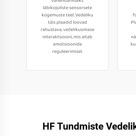
vähendamiseks
läbikojuliste sensorsete
kogemuste teel. Vedeliku
f
täis plaadid loovad
Pl
rahustava, vedelikuomase
interaktsiooni, mis aitab
nä
emotsioonide
ku
reguleerimisel.
HF Tundmiste Vedeli