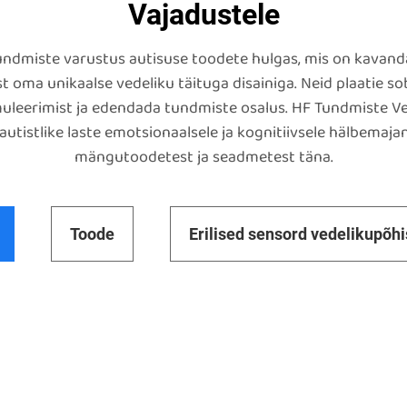
Vajadustele
undmiste varustus autisuse toodete hulgas, mis on kavanda
a unikaalse vedeliku täituga disainiga. Neid plaatie sobi
muleerimist ja edendada tundmiste osalus. HF Tundmiste V
autistlike laste emotsionaalsele ja kognitiivsele hälbemaja
mängutoodetest ja seadmetest täna.
Toode
Erilised sensord vedelikupõh