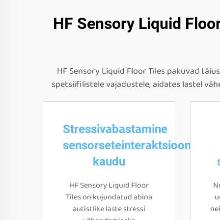
HF Sensory Liquid Floor
HF Sensory Liquid Floor Tiles pakuvad täi
spetsiifilistele vajadustele, aidates lastel v
Stressivabastamine
sensorseteinteraktsioonide
kaudu
HF Sensory Liquid Floor
Ne
Tiles on kujundatud abina
u
autistlike laste stressi
ne