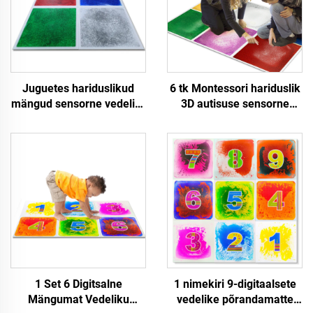
Juguetes hariduslikud
6 tk Montessori hariduslik
mängud sensorne vedelik-
3D autisuse sensorne
mat vedelik-lava
seadme värv PVC mängud
põrandaplaadid autistlike
tantsuvedeliku
fidget-lastena
põrandaplaadid lava
välismaailma mängumat
lapsi jaoks
1 Set 6 Digitsalne
1 nimekiri 9-digitaalsete
Mängumat Vedeliku
vedelike põrandamatte