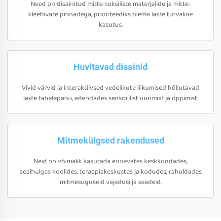
Need on disainitud mitte-toksiliste materjalide ja mitte-
kleebivate pinnadega, prioriteediks olema laste turvaline
kasutus.
Huvitavad disainid
Vivid värvid ja interaktiivsed vedelikute liikumised hõljutavad
laste tähelepanu, edendades sensorilist uurimist ja õppimist.
Mitmekülgsed rakendused
Neid on võimalik kasutada erinevates keskkondades,
sealhulgas koolides, teraapiakeskustes ja kodudes, rahuldades
mitmesuguseid vajadusi ja seadeid.