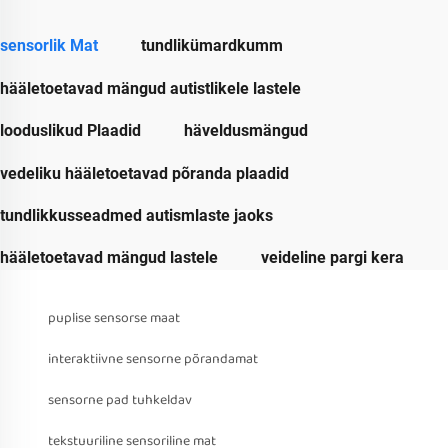
sensorlik Mat
tundlikümardkumm
hääletoetavad mängud autistlikele lastele
looduslikud Plaadid
häveldusmängud
vedeliku hääletoetavad põranda plaadid
tundlikkusseadmed autismlaste jaoks
hääletoetavad mängud lastele
veideline pargi kera
puplise sensorse maat
interaktiivne sensorne põrandamat
sensorne pad tuhkeldav
tekstuuriline sensoriline mat