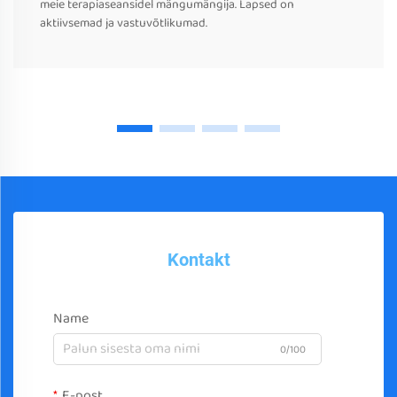
meie terapiaseansidel mängumängija. Lapsed on
aktiivsemad ja vastuvõtlikumad.
Kontakt
Name
0/100
E-post