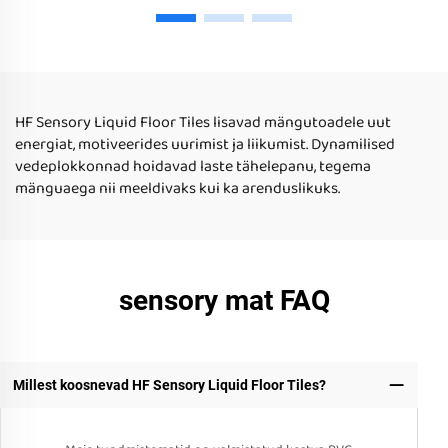
Põhise Disain Rulluisku
disaini laste siseasjade
Mängule Hariduslik
mänguks haridusliku
Mängutoy autistlike laste
mängutooga autistlike
jaoks kodu kasutamiseks
laste kodu kasutamiseks
HF Sensory Liquid Floor Tiles lisavad mängutoadele uut
energiat, motiveerides uurimist ja liikumist. Dynamilised
vedeplokkonnad hoidavad laste tähelepanu, tegema
mänguaega nii meeldivaks kui ka arenduslikuks.
sensory mat FAQ
Millest koosnevad HF Sensory Liquid Floor Tiles?