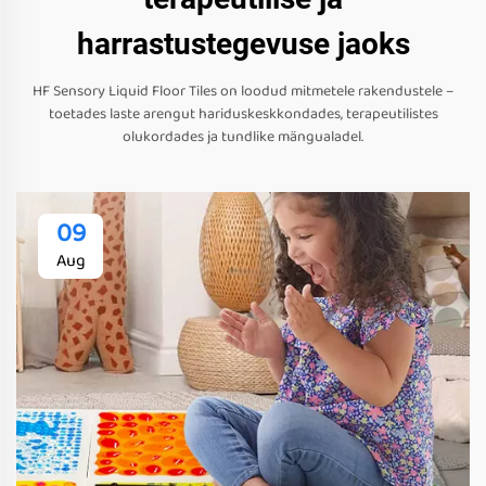
harrastustegevuse jaoks
HF Sensory Liquid Floor Tiles on loodud mitmetele rakendustele –
toetades laste arengut hariduskeskkondades, terapeutilistes
olukordades ja tundlike mängualadel.
09
Aug