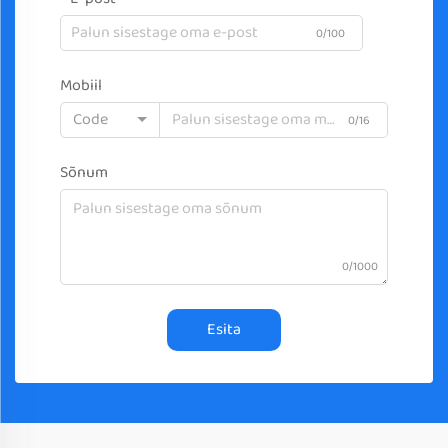
0/100
Mobiil
Code
0/16
Sõnum
0/1000
Esita