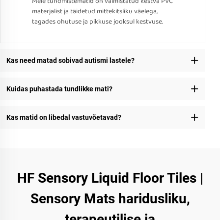
Meie tundmistematid on valmistatud kestva PVC
materjalist ja täidetud mittekitsliku väelega,
tagades ohutuse ja pikkuse jooksul kestvuse.
Kas need matad sobivad autismi lastele?
Kuidas puhastada tundlikke mati?
Kas matid on libedal vastuvõetavad?
HF Sensory Liquid Floor Tiles |
Sensory Mats haridusliku,
terapeutilise ja