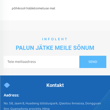
põhikooli hääletoimetuse mat
INFOLEHT
PALUN JÄTKE MEILE SÕNUM
Kontakt
Aadress:
No. 58, Jaam 8, Huadeng tööstuspark, Qiaotou linnaosa, Dongguan
linn, Guangdong provints, Hiina