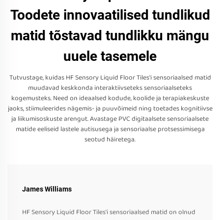
Toodete innovaatilised tundlikud
matid tõstavad tundlikku mängu
uuele tasemele
Tutvustage, kuidas HF Sensory Liquid Floor Tiles'i sensoriaalsed matid
muudavad keskkonda interaktiivseteks sensoriaalseteks
kogemusteks. Need on ideaalsed kodude, koolide ja terapiakeskuste
jaoks, stiimuleerides nägemis- ja puuvõimeid ning toetades kognitiivse
ja liikumisoskuste arengut. Avastage PVC digitaalsete sensoriaalsete
matide eeliseid lastele autisusega ja sensoriaalse protsessimisega
seotud häiretega.
James Williams
HF Sensory Liquid Floor Tiles'i sensoriaalsed matid on olnud