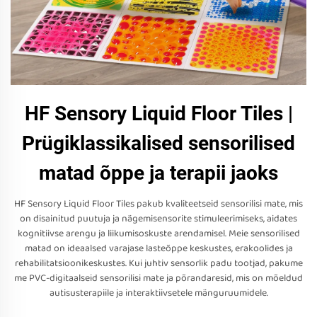
HF Sensory Liquid Floor Tiles |
Prügiklassikalised sensorilised
matad õppe ja terapii jaoks
HF Sensory Liquid Floor Tiles pakub kvaliteetseid sensorilisi mate, mis
on disainitud puutuja ja nägemisensorite stimuleerimiseks, aidates
kognitiivse arengu ja liikumisoskuste arendamisel. Meie sensorilised
matad on ideaalsed varajase lasteõppe keskustes, erakoolides ja
rehabilitatsioonikeskustes. Kui juhtiv sensorlik padu tootjad, pakume
me PVC-digitaalseid sensorilisi mate ja põrandaresid, mis on mõeldud
autisusterapiile ja interaktiivsetele mänguruumidele.