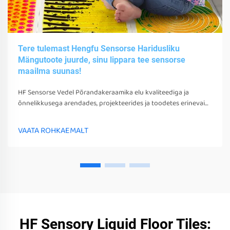
Tere tulemast Hengfu Sensorse Haridusliku
Mängutoote juurde, sinu lippara tee sensorse
maailma suunas!
HF Sensorse Vedel Põrandakeraamika elu kvaliteediga ja
õnnelikkusega arendades, projekteerides ja toodetes erinevaid
sensorsetoobe, tööriistu ja seadmeid. Need mängud, tööriistad
ja seadmed võivad mitte ainult stimuleerida nende sensorseid
VAATA ROHKAEMALT
tunneid
HF Sensory Liquid Floor Tiles: