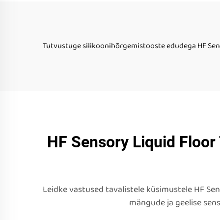
Erilistele Vajadustele
Lastele Autissm
Tutvustuge silikoonihõrgemistooste edudega HF Sensor
HF Sensory Liquid Floor
Leidke vastused tavalistele küsimustele HF Sen
mängude ja geelise sen