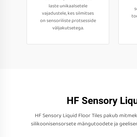
laste unikaalsetele
s
vajadustele, kes silmitses
to
on sensoriliste protsesside
väljakutsetega.
HF Sensory Liqu
HF Sensory Liquid Floor Tiles pakub mitme
silikoonisensorsete mängutoodete ja geelise