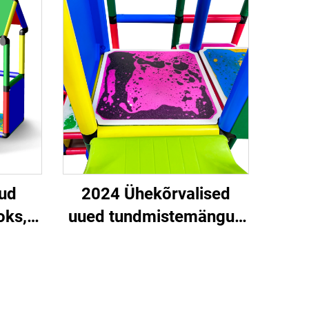
sed
sensorne mänguvahend
stele
autistlikele lastele
ud
2024 Ühekõrvalised
oks,
uued tundmistemängud
ine
autisuse jaoks,
,
rahuldamismäng rass-
a
kirbsete tundmuste
a
jaoks õppeprotsessis