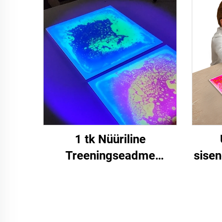
kettaplaadid
v
Lavapuhmipuss
Lav
Hexagon väide talu
mä
plaadi Stressi
Aut
vabastamiseks
1 tk Nüüriline
Treeningseadme
sisen
Stressivabastamise
tund
Mänguasjad UV
t
Nüüriline Latt Mat
Nüürilised Mänguasjad
tundl