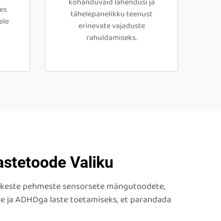
kohanduvaid lahendusi ja
es
tähelepanelikku teenust
ele
erinevate vajaduste
rahuldamiseks.
astetoode Valiku
nihkeste pehmeste sensorsete mängutoodete,
se ja ADHDga laste toetamiseks, et parandada