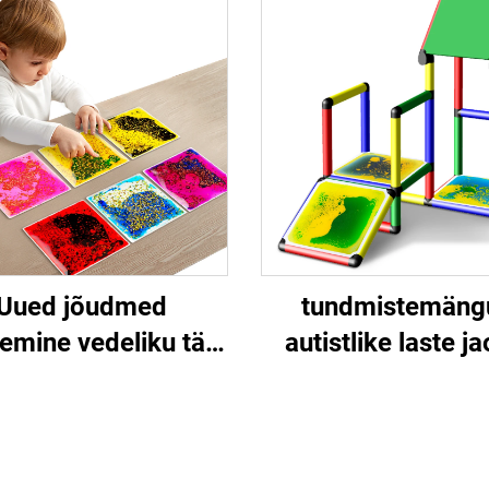
mat sensoriaal
äide talu plaadi
mängud eriolude la
apuhmipuss Laste
autisusega
ngituba talu mati
istlike laste jaoks
Uued jõudmed
tundmistemäng
emine vedeliku täis
autistlike laste ja
likkussaagid lapsi
tundmisveepõh
undlikkusaeg tpu
põrandaplaad
puhkimisega
ruutvormiseg
ikkussaagid autismi
sisekaaredeg