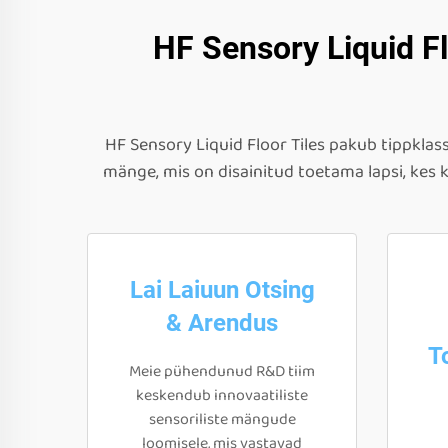
HF Sensory Liquid Fl
HF Sensory Liquid Floor Tiles pakub tippklassi
mänge, mis on disainitud toetama lapsi, ke
Lai Laiuun Otsing
& Arendus
T
Meie pühendunud R&D tiim
keskendub innovaatiliste
sensoriliste mängude
loomisele, mis vastavad