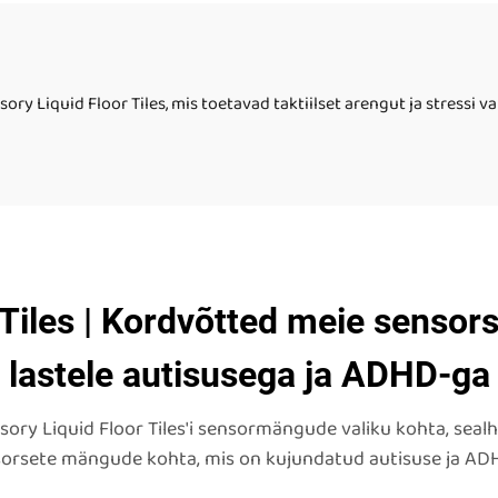
lapsed
veepõhised
põrandaplaadid l
y Liquid Floor Tiles, mis toetavad taktiilset arengut ja stressi v
jaoks
 Tiles | Kordvõtted meie senso
lastele autisusega ja ADHD-ga
sory Liquid Floor Tiles'i sensormängude valiku kohta, sea
sorsete mängude kohta, mis on kujundatud autisuse ja ADH