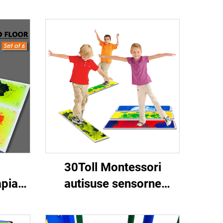
30Toll Montessori
apia
autisuse sensorne
ise
teraapia ruum hariduslik
aalne
vedeliku trampliin 1TK