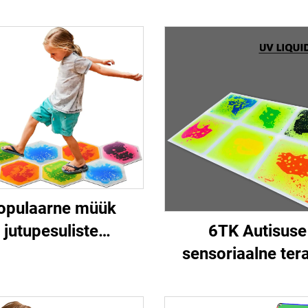
opulaarne müük
6TK Autisuse
jutupesuliste
sensoriaalne ter
mängutoodete
stressi vabastam
versioonis 2.0
mängud UV sensori
eraktiivne hexagon