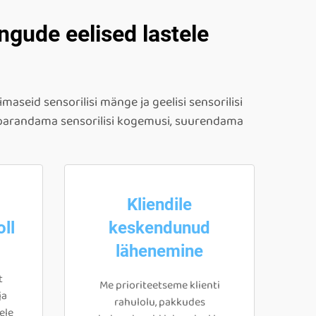
ngude eelised lastele
maseid sensorilisi mänge ja geelisi sensorilisi
 parandama sensorilisi kogemusi, suurendama
Kliendile
ll
keskendunud
lähenemine
t
Me prioriteetseme klienti
ja
rahulolu, pakkudes
ele