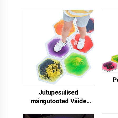
P
Jutupesulised
mängutooted Väide
jutupesuline 3D
Int