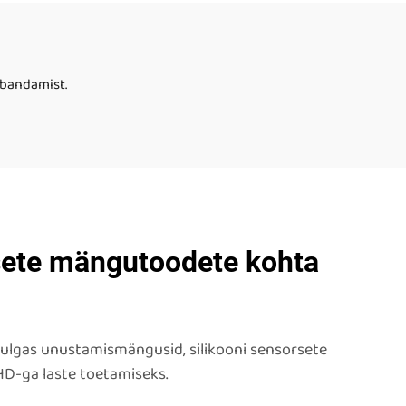
ning stressi haldamiseks
apse
abandamist.
rsete mängutoodete kohta
lhulgas unustamismängusid, silikooni sensorsete
D-ga laste toetamiseks.