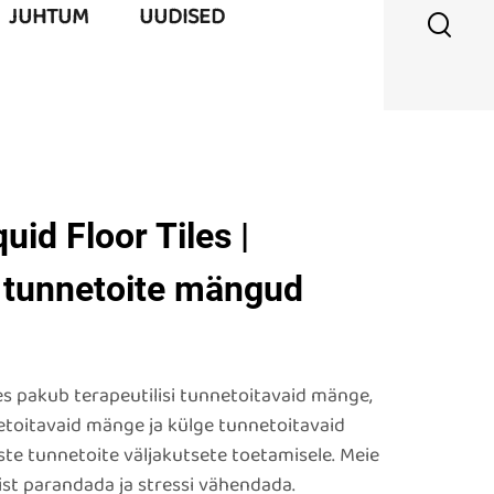
JUHTUM
UUDISED
uid Floor Tiles |
d tunnetoite mängud
es pakub terapeutilisi tunnetoitavaid mänge,
etoitavaid mänge ja külge tunnetoitavaid
te tunnetoite väljakutsete toetamisele. Meie
st parandada ja stressi vähendada.