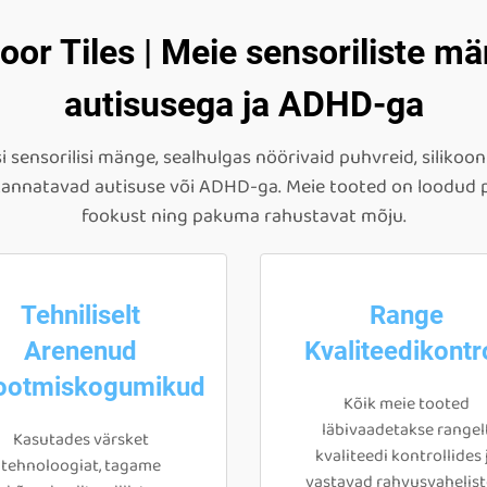
oor Tiles | Meie sensoriliste mä
autisusega ja ADHD-ga
 sensorilisi mänge, sealhulgas nöörivaid puhvreid, silikooni
s kannatavad autisuse või ADHD-ga. Meie tooted on loodud
fookust ning pakuma rahustavat mõju.
Tehniliselt
Range
Arenenud
Kvaliteedikontro
ootmiskogumikud
Kõik meie tooted
läbivaadetakse rangel
Kasutades värsket
kvaliteedi kontrollides 
tehnoloogiat, tagame
vastavad rahvusvahelist