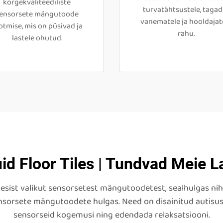
kõrgekvaliteediliste
turvatähtsustele, tagad
ensorsete mängutoode
vanematele ja hooldajat
otmise, mis on püsivad ja
rahu.
lastele ohutud.
id Floor Tiles | Tundvad Meie L
kesist valikut sensorsetest mängutoodetest, sealhulgas 
nsorsete mängutoodete hulgas. Need on disainitud autisu
sensorseid kogemusi ning edendada relaksatsiooni.