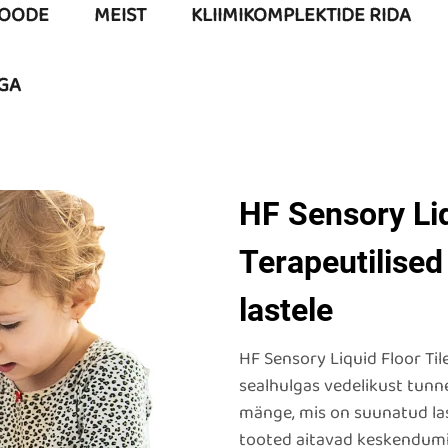
OODE
MEIST
KLIIMIKOMPLEKTIDE RIDA
GA
HF Sensory Liq
Terapeutilise
lastele
HF Sensory Liquid Floor Til
sealhulgas vedelikust tunn
mänge, mis on suunatud las
tooted aitavad keskendumi