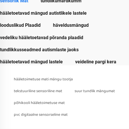
sensorlik Mat
tundlikümardkumm
hääletoetavad mängud autistlikele lastele
looduslikud Plaadid
häveldusmängud
vedeliku hääletoetavad põranda plaadid
tundlikkusseadmed autismlaste jaoks
hääletoetavad mängud lastele
veideline pargi kera
hääletoimetuse mati mängu tootja
tekstuuriline sensoriline mat
suur tundlik mängumat
põhikooli hääletoimetuse mat
pvc digitaalne sensorseline mat