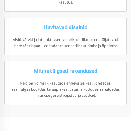
kasutus.
Huvitavad disainid
Vivid värvid ja interaktiivsed vedelikute liikumised hõljutavad
laste tähelepanu, edendades sensorilist uurimist ja õppimist.
Mitmekülgsed rakendused
Neid on võimalik kasutada erinevates keskkondades,
sealhulgas koolides, teraapiakeskustes ja kodudes, rahuldades
mitmesuguseid vajadusi ja seadeid.