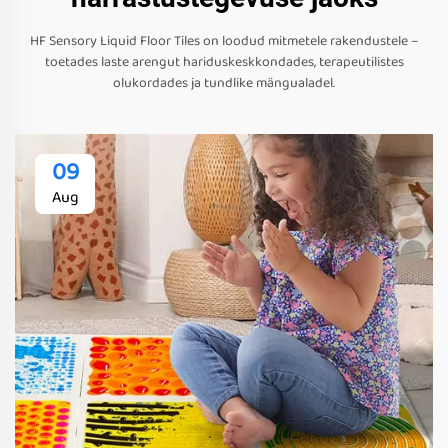
HF Sensory Liquid Floor Tiles on loodud mitmetele rakendustele –
toetades laste arengut hariduskeskkondades, terapeutilistes
olukordades ja tundlike mängualadel.
09
Aug