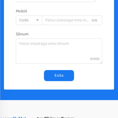
Mobiil
Code
0/16
Sõnum
0/1000
Esita