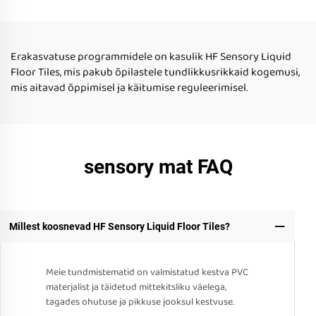
Loomine Mängulised
vedeliku põhiseks
Vahendid Lasteks
Erakasvatuse programmidele on kasulik HF Sensory Liquid
Floor Tiles, mis pakub õpilastele tundlikkusrikkaid kogemusi,
mis aitavad õppimisel ja käitumise reguleerimisel.
sensory mat FAQ
Millest koosnevad HF Sensory Liquid Floor Tiles?
Meie tundmistematid on valmistatud kestva PVC
materjalist ja täidetud mittekitsliku väelega,
tagades ohutuse ja pikkuse jooksul kestvuse.