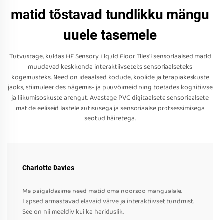
matid tõstavad tundlikku mängu
uuele tasemele
Tutvustage, kuidas HF Sensory Liquid Floor Tiles'i sensoriaalsed matid
muudavad keskkonda interaktiivseteks sensoriaalseteks
kogemusteks. Need on ideaalsed kodude, koolide ja terapiakeskuste
jaoks, stiimuleerides nägemis- ja puuvõimeid ning toetades kognitiivse
ja liikumisoskuste arengut. Avastage PVC digitaalsete sensoriaalsete
matide eeliseid lastele autisusega ja sensoriaalse protsessimisega
seotud häiretega.
Charlotte Davies
Me paigaldasime need matid oma noorsoo mängualale.
Lapsed armastavad elavaid värve ja interaktiivset tundmist.
See on nii meeldiv kui ka hariduslik.