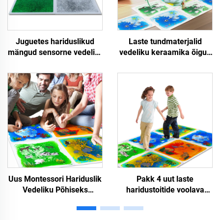
Juguetes hariduslikud
Laste tundmaterjalid
mängud sensorne vedelik-
vedeliku keraamika õigus
mat vedelik-lava
laste nägemisvärvi
põrandaplaadid autistlike
parandamiseks sisesse
fidget-lastena
saab kokkupanida
tundmaterjalid
Uus Montessori Hariduslik
Pakk 4 uut laste
Vedeliku Põhiseks
haridustoitide voolava
Tundmaterjal Mängumatte
vedelikuloomade prindiga
Autisuse Raviks Pröömium
lastemängumat Lasted