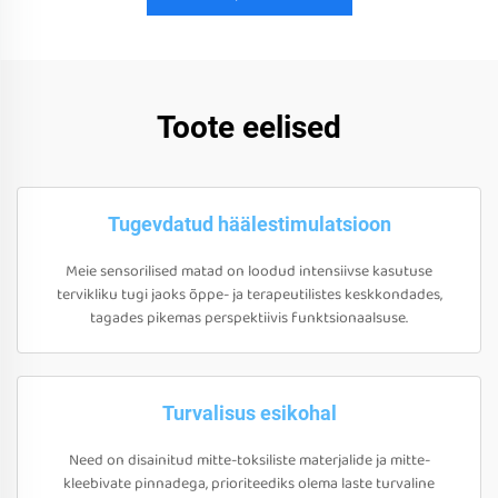
Toote eelised
Tugevdatud häälestimulatsioon
Meie sensorilised matad on loodud intensiivse kasutuse
tervikliku tugi jaoks õppe- ja terapeutilistes keskkondades,
tagades pikemas perspektiivis funktsionaalsuse.
Turvalisus esikohal
Need on disainitud mitte-toksiliste materjalide ja mitte-
kleebivate pinnadega, prioriteediks olema laste turvaline