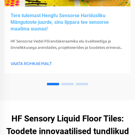
Tere tulemast Hengfu Sensorse Haridusliku
Mängutoote juurde, sinu lippara tee sensorse
maailma suunas!
HF Sensorse Vedel Põrandakeraamika elu kvaliteediga ja
õnnelikkusega arendades, projekteerides ja toodetes erinevaid
sensorsetoobe, tööriistu ja seadmeid. Need mängud, tööriistad
ja seadmed võivad mitte ainult stimuleerida nende sensorseid
VAATA ROHKAEMALT
tunneid
HF Sensory Liquid Floor Tiles:
Toodete innovaatilised tundlikud