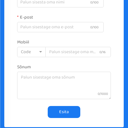
0/100
E-post
0/100
Mobiil
Code
0/16
Sõnum
0/1000
Esita