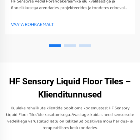
HF Sensorse Vedel Põrandakeraamika elu kvaliteediga ja
õnnelikkusega arendades, projekteerides ja toodetes erinevaid
sensorsetoobe, tööriistu ja seadmeid. Need mängud, tööriistad
ja seadmed võivad mitte ainult stimuleerida nende sensorseid
VAATA ROHKAEMALT
tunneid
HF Sensory Liquid Floor Tiles –
Klienditunnused
Kuulake rahulikute klientide poolt oma kogemustest HF Sensory
Liquid Floor Tiles'ide kasutamisega. Avastage, kuidas need sensorsete
vedelikega varustatud lattu on tekitanud positiivse mõju haridus- ja
terapeutilistes keskkondades.