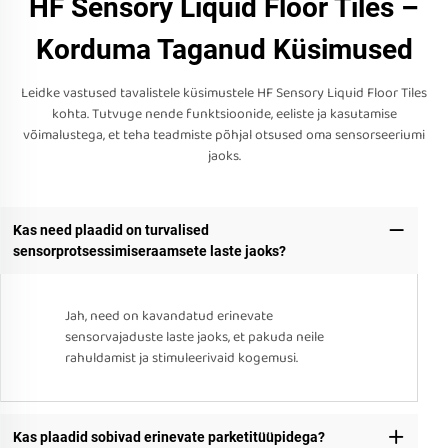
HF Sensory Liquid Floor Tiles –
Korduma Taganud Küsimused
Leidke vastused tavalistele küsimustele HF Sensory Liquid Floor Tiles
kohta. Tutvuge nende funktsioonide, eeliste ja kasutamise
võimalustega, et teha teadmiste põhjal otsused oma sensorseeriumi
jaoks.
Kas need plaadid on turvalised
sensorprotsessimiseraamsete laste jaoks?
Jah, need on kavandatud erinevate
sensorvajaduste laste jaoks, et pakuda neile
rahuldamist ja stimuleerivaid kogemusi.
Kas plaadid sobivad erinevate parketitüüpidega?