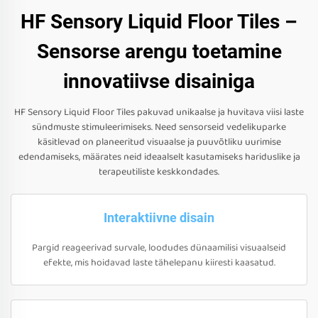
HF Sensory Liquid Floor Tiles –
Sensorse arengu toetamine
innovatiivse disainiga
HF Sensory Liquid Floor Tiles pakuvad unikaalse ja huvitava viisi laste
sündmuste stimuleerimiseks. Need sensorseid vedelikuparke
käsitlevad on planeeritud visuaalse ja puuvõtliku uurimise
edendamiseks, määrates neid ideaalselt kasutamiseks hariduslike ja
terapeutiliste keskkondades.
Interaktiivne disain
Pargid reageerivad survale, loodudes dünaamilisi visuaalseid
efekte, mis hoidavad laste tähelepanu kiiresti kaasatud.