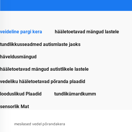
veideline pargi kera
hääletoetavad mängud lastele
tundlikkusseadmed autismlaste jaoks
häveldusmängud
hääletoetavad mängud autistlikele lastele
vedeliku hääletoetavad põranda plaadid
looduslikud Plaadid
tundlikümardkumm
sensorlik Mat
mesilased vedel põrandakera