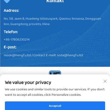
Kontakt
Aadress:
No. 58, Jaam 8, Huadeng tööstuspark, Qiaotou linnaosa, Dongguan
linn, Guangdong provints, Hiina
Telefon:
+86-17806230214
E-post:
müü
k@hengfu.ltd
/ Contact E-maill:
soda@hengfu.ltd
We value your privacy
Autoriõigus © 2024, Dongguan Hengfu Plastic Products Co., Ltd.
We use cookies and similar tools to provide our services. If you don't
Kõik õigused kaitstud
Privaatsuspoliitika
want to accept all cookies, click Personalize cookies.
Accept all