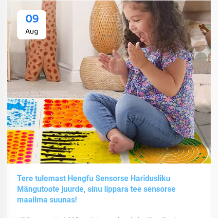
09
Aug
Tere tulemast Hengfu Sensorse Haridusliku
Mängutoote juurde, sinu lippara tee sensorse
maailma suunas!