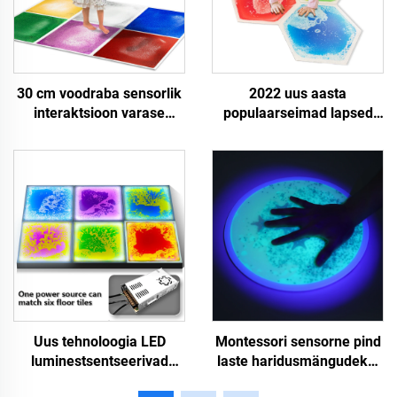
30 cm voodraba sensorlik
2022 uus aasta
interaktsioon varase
populaarseimad lapsed
hariduse mänguvaenike
voolava nihkevõimsa
kiirsand gilded sensorlik
põoratikku, lapse
väepargid laste
Kunstisellid nihkevõimsa
pressimismängutooted
täitja põrandakattmed
nihkevõimsa põoratikud
Uus tehnoloogia LED
Montessori sensorne pind
luminestsentseerivad
laste haridusmängudeks,
vedelikupõhised pargid
UV peegeldav sensorne