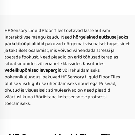
laste mängutoodudena,
vedelikuga pind
vajutuskontaktiga
rukkumismängudeks
mängutoodudena ja T-
staadi esitusena
HF Sensory Liquid Floor Tiles toetavad laste autismi
interaktiivse mängu kaudu. Need
hõrgelained autisuse jaoks
parketitüüpi pliidid
pakuvad nõrgemat visuaalset tagasisidet
ja taktiilset osalemist, mis võivad vähendada stressi ja
toetada fookust. Need plaadid on eriti tõhusad terapias
situatsioonides või eriapete klassides. Kasutades
vedelikupõhised lavapargid
või rahuldamiseks
ookeanikujundusi pakuvad HF Sensory Liquid Floor Tiles
olulise viisi liigutuse ühendamiseks nõuetega. Püsivad,
ohutud ja visuaalselt stimuleerivad on need plaadid
väärtuslikuna tööriistana laste sensorse protsessi
toetamiseks.