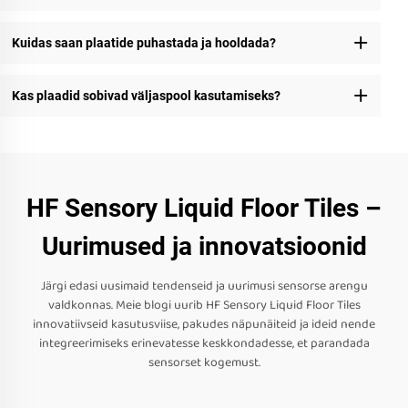
Kuidas saan plaatide puhastada ja hooldada?
Kas plaadid sobivad väljaspool kasutamiseks?
HF Sensory Liquid Floor Tiles –
Uurimused ja innovatsioonid
Järgi edasi uusimaid tendenseid ja uurimusi sensorse arengu
valdkonnas. Meie blogi uurib HF Sensory Liquid Floor Tiles
innovatiivseid kasutusviise, pakudes näpunäiteid ja ideid nende
integreerimiseks erinevatesse keskkondadesse, et parandada
sensorset kogemust.