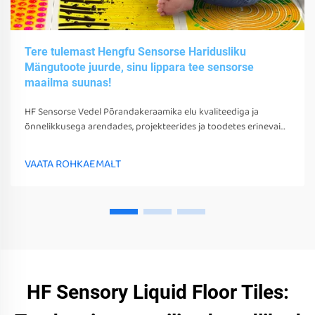
Tere tulemast Hengfu Sensorse Haridusliku
Mängutoote juurde, sinu lippara tee sensorse
maailma suunas!
HF Sensorse Vedel Põrandakeraamika elu kvaliteediga ja
õnnelikkusega arendades, projekteerides ja toodetes erinevaid
sensorsetoobe, tööriistu ja seadmeid. Need mängud, tööriistad
ja seadmed võivad mitte ainult stimuleerida nende sensorseid
VAATA ROHKAEMALT
tunneid
HF Sensory Liquid Floor Tiles: