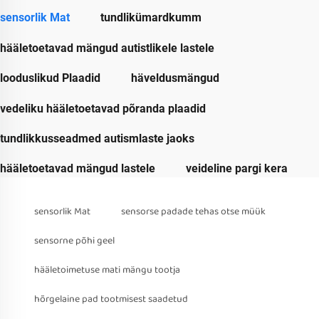
sensorlik Mat
tundlikümardkumm
hääletoetavad mängud autistlikele lastele
looduslikud Plaadid
häveldusmängud
vedeliku hääletoetavad põranda plaadid
tundlikkusseadmed autismlaste jaoks
hääletoetavad mängud lastele
veideline pargi kera
sensorlik Mat
sensorse padade tehas otse müük
sensorne põhi geel
hääletoimetuse mati mängu tootja
hõrgelaine pad tootmisest saadetud