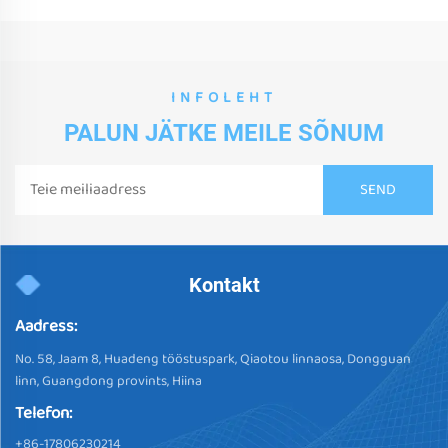
INFOLEHT
PALUN JÄTKE MEILE SÕNUM
Kontakt
Aadress:
No. 58, Jaam 8, Huadeng tööstuspark, Qiaotou linnaosa, Dongguan
linn, Guangdong provints, Hiina
Telefon:
+86-17806230214