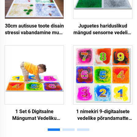
30cm autisuse toote disain
Juguetes hariduslikud
stressi vabandamine mure
mängud sensorne vedelik-
hariduslik vedelik-
mat vedelik-lava
põrandaplaad sensorne
põrandaplaadid autistlike
mat gel-põrandalava mat
fidget-lastena
autistlike inimeste jaoks
1 Set 6 Digitsalne
1 nimekiri 9-digitaalsete
Mängumat Vedeliku
vedelike põrandamatte
Põhise Disain Rulluisku
disaini laste siseasjade
Mängule Hariduslik
mänguks haridusliku