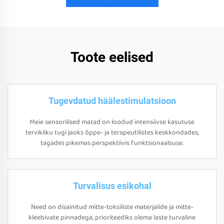
Toote eelised
Tugevdatud häälestimulatsioon
Meie sensorilised matad on loodud intensiivse kasutuse
tervikliku tugi jaoks õppe- ja terapeutilistes keskkondades,
tagades pikemas perspektiivis funktsionaalsuse.
Turvalisus esikohal
Need on disainitud mitte-toksiliste materjalide ja mitte-
kleebivate pinnadega, prioriteediks olema laste turvaline