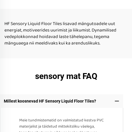
Mängutoy autistlike laste
mängutooga autistlike
jaoks kodu kasutamiseks
laste kodu kasutamiseks
HF Sensory Liquid Floor Tiles lisavad mängutoadele uut
energiat, motiveerides uurimist ja liikumist. Dynamilised
vedeplokkonnad hoidavad laste tähelepanu, tegema
mänguaega nii meeldivaks kui ka arenduslikuks.
sensory mat FAQ
Millest koosnevad HF Sensory Liquid Floor Tiles?
Meie tundmistematid on valmistatud kestva PVC
materjalist ja täidetud mittekitsliku väelega,