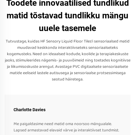
Toodete innovaatilised tundlikud
matid tõstavad tundlikku mängu
uuele tasemele
Tutvustage, kuidas HF Sensory Liquid Floor Tiles'i sensoriaalsed matid
muudavad keskkonda interaktiivseteks sensoriaalseteks
kogemusteks. Need on ideaalsed kodude, koolide ja terapiakeskuste
jaoks, stiimuleerides nägemis- ja puuvõimeid ning toetades kognitiivse
ja liikumisoskuste arengut. Avastage PVC digitaalsete sensoriaalsete
matide eeliseid lastele autisusega ja sensoriaalse protsessimisega
seotud häiretega.
Charlotte Davies
Me paigaldasime need matid oma noorsoo mängualale.
Lapsed armastavad elavaid värve ja interaktiivset tundmist.