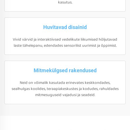
kasutus.
Huvitavad disainid
Vivid värvid ja interaktiivsed vedelikute liikumised hõljutavad
laste tähelepanu, edendades sensorilist uurimist ja õppimist.
Mitmekülgsed rakendused
Neid on võimalik kasutada erinevates keskkondades,
sealhulgas koolides, teraapiakeskustes ja kodudes, rahuldades
mitmesuguseid vajadusi ja seadeid.