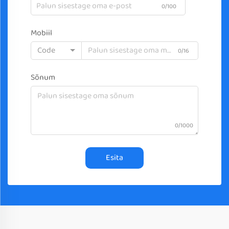
0/100
Mobiil
Code
0/16
Sõnum
0/1000
Esita