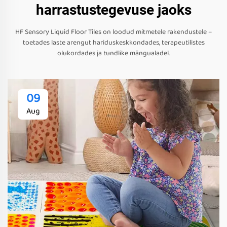
harrastustegevuse jaoks
HF Sensory Liquid Floor Tiles on loodud mitmetele rakendustele –
toetades laste arengut hariduskeskkondades, terapeutilistes
olukordades ja tundlike mängualadel.
09
Aug