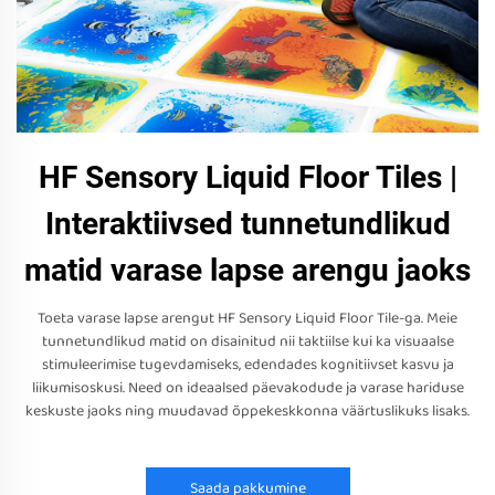
HF Sensory Liquid Floor Tiles |
Interaktiivsed tunnetundlikud
matid varase lapse arengu jaoks
Toeta varase lapse arengut HF Sensory Liquid Floor Tile-ga. Meie
tunnetundlikud matid on disainitud nii taktiilse kui ka visuaalse
stimuleerimise tugevdamiseks, edendades kognitiivset kasvu ja
liikumisoskusi. Need on ideaalsed päevakodude ja varase hariduse
keskuste jaoks ning muudavad õppekeskkonna väärtuslikuks lisaks.
Saada pakkumine