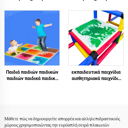
νηπιαγωγείο παζλ
νηπιαγωγείο παζλ
πάτωμα παιδιά μη τοξικά
πάτωμα παιδιά μη τοξικά
παίζουν στρώματα
παίζουν στρώματα
αισθητηριακά υγρά
αισθητηριακά υγρά
πλακάκια
πλακάκια
Παιδιά παιδιών παιδικών
εκπαιδευτικά παιχνίδια
παιδιών παιδικά παιδικά
αισθητηριακά παιχνίδια
παιχνίδια 3D υγρό πάτωμα
αισθητηριακά υγρά
pvc αισθητήριες υγρές
πλακάκια αισθητηριακά
πλακίδια
παιχνίδια για αυτιστικά
παιδιά υγρά πλακάκια
δαπέδου
Μάθετε πώς να δημιουργείτε απορρέα και αλληλεπιδραστικούς
χώρους χρησιμοποιώντας την ευρύαπλή σειρά πλακωτών