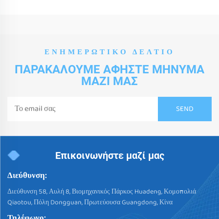
ΕΝΗΜΕΡΩΤΙΚΌ ΔΕΛΤΊΟ
ΠΑΡΑΚΑΛΟΎΜΕ ΑΦΉΣΤΕ ΜΉΝΥΜΑ
ΜΑΖΊ ΜΑΣ
Επικοινωνήστε μαζί μας
Διεύθυνση:
Διεύθυνση 58, Αυλή 8, Βιομηχανικός Πάρκος Huadeng, Κομοπολιά
Qiaotou, Πόλη Dongguan, Πρωτεύουσα Guangdong, Κίνα
Τηλέφωνο: