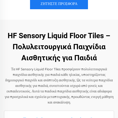
ΖΗΤΗΣΤΕ ΠΡΟΣΦΟΡΑ
HF Sensory Liquid Floor Tiles –
Πολυλειτουργικά Παιχνίδια
Αισθητικής για Παιδιά
Τα HF Sensory Liquid Floor Tiles προσφέρουν πολυλειτουργικά
παιχνίδια αισθητικής για παιδιά κάθε ηλικίας, υποστηρίζοντας
δημιουργικό παιχνίδι και ανάπτυξη αισθητικής. Ως τα νεότερα παιχνίδια
αισθητικής για παιδιά, συνιστούνται ισχυρά από γονείς και
εκπαιδευτικούς. Αυτά τα παιδικά παιχνίδια αισθητικής είναι αδιάφορα
για προσχολικά και σχολεία μεταπτυχιακής, προωθώντας ενεργή μάθηση
και ανακάλυψη.