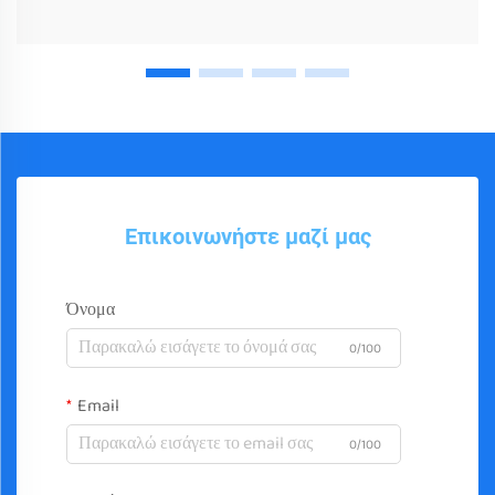
Επικοινωνήστε μαζί μας
Όνομα
0/100
Email
0/100