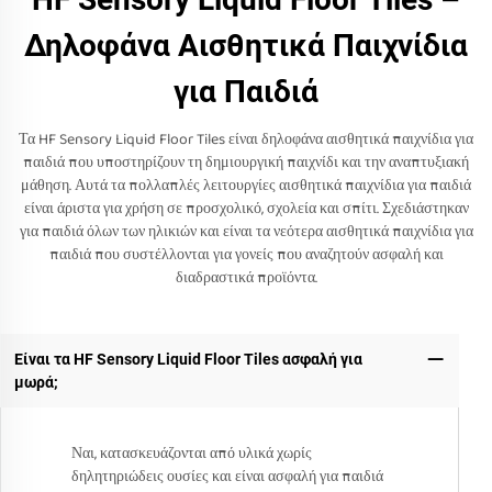
Δηλοφάνα Αισθητικά Παιχνίδια
για Παιδιά
Τα HF Sensory Liquid Floor Tiles είναι δηλοφάνα αισθητικά παιχνίδια για
παιδιά που υποστηρίζουν τη δημιουργική παιχνίδι και την αναπτυξιακή
μάθηση. Αυτά τα πολλαπλές λειτουργίες αισθητικά παιχνίδια για παιδιά
είναι άριστα για χρήση σε προσχολικό, σχολεία και σπίτι. Σχεδιάστηκαν
για παιδιά όλων των ηλικιών και είναι τα νεότερα αισθητικά παιχνίδια για
παιδιά που συστέλλονται για γονείς που αναζητούν ασφαλή και
διαδραστικά προϊόντα.
Είναι τα HF Sensory Liquid Floor Tiles ασφαλή για
μωρά;
Ναι, κατασκευάζονται από υλικά χωρίς
δηλητηριώδεις ουσίες και είναι ασφαλή για παιδιά