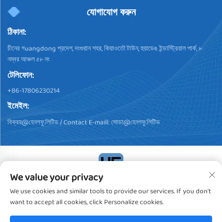
যোগাযোগ করুন
ঠিকানা:
চীনের গuangdong প্রদেশ, দংগুয়ান শহর, কিয়াওতৌ টাউন, হুয়াডেঙ ইন্ডাস্ট্রিয়াল পার্ক, ৮
নম্বর আঞ্চল ৫৮ নং
টেলিফোন:
+86-17806230214
ইমেইল:
বিক্রয়@হেনগফু.লিটিড
/ Contact E-maill:
সোডা@হেনগফু.লিটিড
We value your privacy
কপিরাইট © 2024, ডংগুয়ান হেন্গফু প্লাস্টিক প্রোডাক্টস কো., লিমিটেড। সব অধিকার
We use cookies and similar tools to provide our services. If you don't
সংরক্ষিত
গোপনীয়তা নীতি
want to accept all cookies, click Personalize cookies.