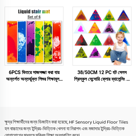
সেনসরি ম্যাট লিকুইড কালার ব্রিক
sensorische Bodenfliesen
সেনসরি খেলনা ম্যাট
6PCS ভিতরে সাজসজ্জা করা যায়
38/50CM 12 PC হট সেলস
অন্তর্গত অন্তর্ভুক্ত শিশুর শিক্ষামূলক
প্রিস্কুল সেন্সোরি ফ্লোর ব্যালেন্সিং টয়
তরল স্টেয়ারকেস ফ্লোর ম্যাট ইন্দ্রিয়
স্কুল ডেকোরেশন সেন্সোরি লিকুইড
খেলনা অটিজম শিশুদের জন্য
টাইল ম্যাটস ফর মন্টেসোরি টয়
ক্ষুদ্র শিক্ষার্থীদের জন্য ডিজাইন করা হয়েছে, HF Sensory Liquid Floor Tiles
হল বাচ্চাদের জন্য ইন্দ্রিয়-ভিত্তিক খেলনা যা নিরাপদ এবং মজাদার ইন্দ্রিয়-ভিত্তিক
যোগাযোগের মাধ্যমে সক্রিয় শিক্ষা অনুপ্রাণিত করে।