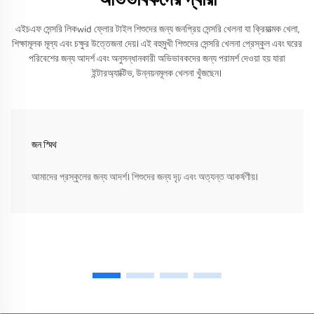
এইচএফ সেন্সরি লিকwid ফ্লোর টাইল শিশুদের জন্য জনপ্রিয় সেন্সরি খেলনা যা ক্রিয়াত্মক খেলা,
শিক্ষামূলক মূল্য এবং চক্ষুর উত্তেজনা দেয়। এই বহুমুখী শিশুদের সেন্সরি খেলনা প্রেস্কুল এবং ঘরের
পরিবেশের জন্য আদর্শ এবং অনুসন্ধানকারী অভিভাবকদের জন্য পরামর্শ দেওয়া হয় যারা
ইন্টারঅ্যাক্টিভ, উন্নয়নমূলক খেলনা খুঁজছেন।
জন স্মিথ
আমাদের প্রস্কুলের জন্য আদর্শ। শিশুদের জন্য দৃঢ় এবং অত্যন্ত আকর্ষণীয়।