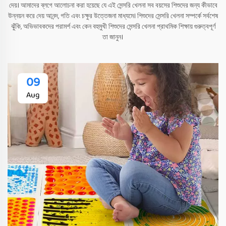
দেয়। আমাদের ব্লগে আলোচনা করা হয়েছে যে এই সেন্সরি খেলনা সব বয়সের শিশুদের জন্য কীভাবে
উন্নয়ন করে দেয় আনন্দ, গতি এবং চক্ষুর উত্তেজনা মাধ্যমে। শিশুদের সেন্সরি খেলনা সম্পর্কে সর্বশেষ
ঝুঁকি, অভিভাবকদের পরামর্শ এবং কেন বহুমুখী শিশুদের সেন্সরি খেলনা প্রাথমিক শিক্ষায় গুরুত্বপূর্ণ
তা জানুন।
09
Aug