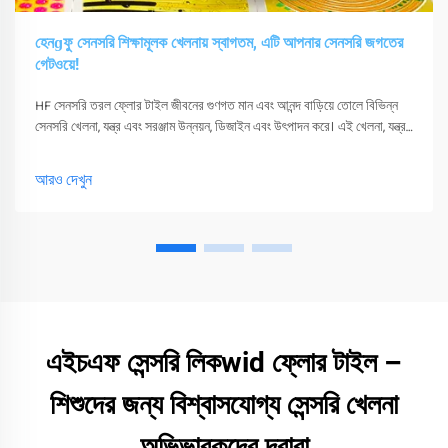
হেনɡফু সেনসরি শিক্ষামূলক খেলনায় স্বাগতম, এটি আপনার সেনসরি জগতের
গেটওয়ে!
HF সেনসরি তরল ফ্লোর টাইল জীবনের গুণগত মান এবং আনন্দ বাড়িয়ে তোলে বিভিন্ন
সেনসরি খেলনা, যন্ত্র এবং সরঞ্জাম উন্নয়ন, ডিজাইন এবং উৎপাদন করে। এই খেলনা, যন্ত্র
এবং সরঞ্জাম শুধুমাত্র তাদের সংবেদনশীলতা উত্তেজিত করতে পারে
আরও দেখুন
এইচএফ সেন্সরি লিকwid ফ্লোর টাইল –
শিশুদের জন্য বিশ্বাসযোগ্য সেন্সরি খেলনা
অভিভাবকদের দ্বারা