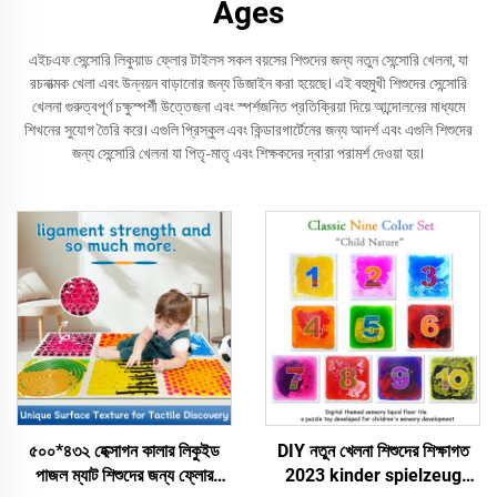
Ages
এইচএফ সেন্সোরি লিকুয়াড ফ্লোর টাইলস সকল বয়সের শিশুদের জন্য নতুন সেন্সোরি খেলনা, যা
রচনাত্মক খেলা এবং উন্নয়ন বাড়ানোর জন্য ডিজাইন করা হয়েছে। এই বহুমুখী শিশুদের সেন্সোরি
খেলনা গুরুত্বপূর্ণ চক্ষুস্পর্শী উত্তেজনা এবং স্পর্শজনিত প্রতিক্রিয়া দিয়ে আন্দোলনের মাধ্যমে
শিখনের সুযোগ তৈরি করে। এগুলি প্রিস্কুল এবং কিন্ডারগার্টেনের জন্য আদর্শ এবং এগুলি শিশুদের
জন্য সেন্সোরি খেলনা যা পিতৃ-মাতৃ এবং শিক্ষকদের দ্বারা পরামর্শ দেওয়া হয়।
৫০০*৪৩২ হেক্সাগন কালার লিকুইড
DIY নতুন খেলনা শিশুদের শিক্ষাগত
পাজল ম্যাট শিশুদের জন্য ফ্লোর
2023 kinder spielzeug