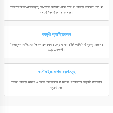
আমাদের টাইলগুলি মজবুত, নন-টক্সিক উপাদান থেকে তৈরি, যা বিভিন্ন পরিবেশে নিরাপদ
এবং দীর্ঘস্থায়ীতা গ্রাহ্য করে।
বহুমুখী অ্যাপ্লিকেশন
শিক্ষামূলক সেটিং, থেরাপি রুম এবং খেলার জন্য আমাদের টাইলগুলি বিভিন্ন প্রয়োজনের
জন্য উপযোগী।
কাস্টমাইজযোগ্য বিকল্পসমূহ
আমরা বিভিন্ন আকার ও মডেল প্রদান করি, যা বিশেষ প্রয়োজনের অনুযায়ী সাজানোর
অনুমতি দেয়।