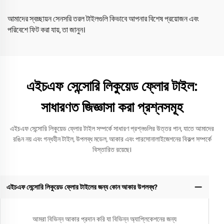
আমাদের স্বচ্ছায়ন সেনসরি তরল টাইলগুলি কিভাবে আপনার বিশেষ প্রয়োজন এবং
পরিবেশে ফিট করা যায়, তা জানুন।
এইচএফ সেন্সোরি লিকুয়েড ফ্লোর টাইল:
সাধারণত জিজ্ঞাসা করা প্রশ্নসমূহ
এইচএফ সেন্সোরি লিকুয়েড ফ্লোর টাইল সম্পর্কে সাধারণ প্রশ্নগুলির উত্তর পান, যাতে আমাদের
রঙিন নয় এবং গন্ধহীন টাইল, উপলব্ধ মডেল, আকার এবং পারসোনালাইজেশনের বিকল্প সম্পর্কে
বিস্তারিত রয়েছে।
এইচএফ সেন্সোরি লিকুয়েড ফ্লোর টাইলের জন্য কোন আকার উপলব্ধ?
আমরা বিভিন্ন আকার প্রদান করি যা বিভিন্ন অ্যাপ্লিকেশনের জন্য