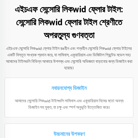
এইচএফ সেন্সোরি লিকwid ফ্লোর টাইল:
সেন্সোরি লিকwid ফ্লোর টাইল শ্রেণীতে
অপরতুল্য গুণবত্তা
এইচএফ সেন্সোরি লিকwid ফ্লোর টাইল রঙহীন এবং গন্ধহীন সেন্সোরি লিকwid ফ্লোর টাইলের
একটি বিস্তৃত সংখ্যক প্রদান করে, যা লামিনাস, একুয়ারিয়াম এবং ডিজিটাল প্রিন্টেড মডেল সহ।
আমাদের টাইলগুলি বিভিন্ন আকারে উপলব্ধ এবং সেন্সোরি অভিজ্ঞতা বাড়ানোর জন্য ডিজাইন করা
হয়েছে।
নবায়নযোগ্য ডিজাইন
আমাদের সেন্সোরি লিকwid টাইলগুলি লামিনাস এবং একুয়ারিয়াম থিমের মতো অনন্য
ডিজাইন সহ যুক্ত, যা চক্ষু এবং স্পর্শ অনুভূতি উত্তেজিত করে।
উচ্চমানের উপকরণ