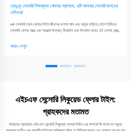
হেনɡফু সেনসরি শিক্ষামূলক খেলনায় স্বাগতম, এটি আপনার সেনসরি জগতের
গেটওয়ে!
HF সেনসরি তরল ফ্লোর টাইল জীবনের গুণগত মান এবং আনন্দ বাড়িয়ে তোলে বিভিন্ন
সেনসরি খেলনা, যন্ত্র এবং সরঞ্জাম উন্নয়ন, ডিজাইন এবং উৎপাদন করে। এই খেলনা, যন্ত্র
এবং সরঞ্জাম শুধুমাত্র তাদের সংবেদনশীলতা উত্তেজিত করতে পারে
আরও দেখুন
এইচএফ সেন্সোরি লিকুয়েড ফ্লোর টাইল:
গ্রাহকদের মতামত
আমাদের গ্রাহকরা এইচএফ সেন্সোরি লিকুয়েড ফ্লোর টাইল-এর সম্পর্কে কি বলেন তা পড়ুন।
আমাদের রংহীন এবং গন্ধহীন টাইলের অভিজ্ঞতা খুঁজুন, যা বিভিন্ন মডেল এবং আকারে পাওয়া যায়