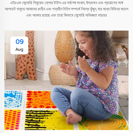
এইচএফ সেন্সোরি লিকুয়েড ফ্লোর টাইল-এর সর্বশেষ সংবাদ, উদ্ভাবন এবং প্রয়োগের সঙ্গে
আপডেট থাকুন। আমাদের রংহীন এবং গন্ধহীন টাইল সম্পর্কে নিবন্ধ খুঁজুন, যার মধ্যে বিভিন্ন মডেল
এবং আকার রয়েছে এবং তারা কিভাবে সেন্সোরি অভিজ্ঞতা বাড়ায়।
09
Aug