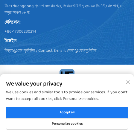
চীনের গuangdong প্রদেশ, দংগুয়ান শহর, কিয়াওতৌ টাউন, হুয়াডেঙ ইন্ডাস্ট্রিয়াল পার্ক, ৮
নম্বর আঞ্চল ৫৮ নং
টেলিফোন:
+86-17806230214
ইমেইল:
বিক্রয়@হেনগফু.লিটিড
/ Contact E-maill:
সোডা@হেনগফু.লিটিড
We value your privacy
কপিরাইট © 2024, ডংগুয়ান হেন্গফু প্লাস্টিক প্রোডাক্টস কো., লিমিটেড। সব অধিকার
We use cookies and similar tools to provide our services. If you don't
সংরক্ষিত
গোপনীয়তা নীতি
want to accept all cookies, click Personalize cookies.
Accept all
Personalize cookies
প্রথম পাতা
পণ্যসমূহ
ই-মেইল
টেলিফোন