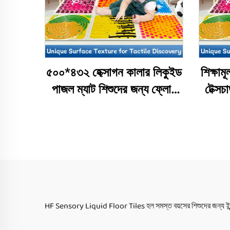
৫০০*৪৩২ হেক্সাগন কালার লিকুইড
শিক্ষাম
পাজল ম্যাট শিশুদের জন্য ফ্লোর
টেক্সচ
সেনসরি ম্যাট লিকুইড কালার ব্রিক
ফ্লোর 
সেনসরি খেলনা ম্যাট
সেনস
HF Sensory Liquid Floor Tiles হল সমস্ত বয়সের শিশুদের জন্য ইন্