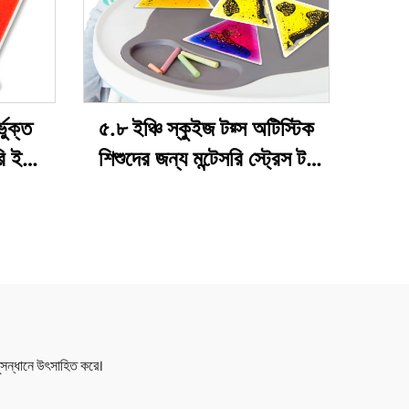
ভুক্ত
৫.৮ ইঞ্চি স্কুইজ টয়্স অটিস্টিক
ইন্দ্রিয়
শিশুদের জন্য মন্টেসরি স্ট্রেস টয়
ার ম্যাট
রিলিফ ইনডোল সফ্ট রাবার টয়্স ২-৬
দের জন্য
বছর বয়সী শিশুদের জন্য
সন্ধানে উৎসাহিত করে।