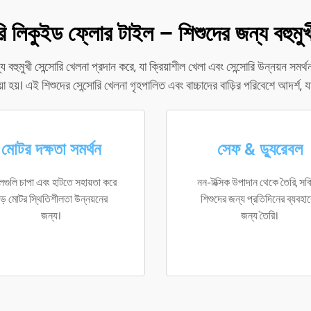
 লিকুইড ফ্লোর টাইল – শিশুদের জন্য বহুমুখী
মুখী সেন্সোরি খেলনা প্রদান করে, যা ক্রিয়াশীল খেলা এবং সেন্সোরি উন্নয়ন সমর্থন
ওয়া হয়। এই শিশুদের সেন্সোরি খেলনা গৃহপালিত এবং বাচ্চাদের বাড়ির পরিবেশে আদর্শ,
মোটর দক্ষতা সমর্থন
সেফ & ড্যুরেবল
লগুলি চাপা এবং হাটতে সহায়তা করে
নন-টক্সিক উপাদান থেকে তৈরি, সক্
ড় মোটর স্থিতিশীলতা উন্নয়নের
শিশুদের জন্য প্রতিদিনের ব্যবহা
জন্য।
জন্য তৈরি।