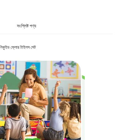
সংশ্লিষ্ট পণ্য
াটস লিকুইড ফ্লোর টাইলস সেট 