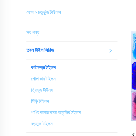
হোম >
চতুর্ভুজ টাইলস
সব পণ্য
তরল টাইল সিরিজ
বর্গক্ষেত্র টাইলস
গোলাকার টাইলস
ত্রিভুজ টাইলস
সিঁড়ি টাইলস
পাখির ডানার মতো আকৃতির টাইলস
ষড়ভুজ টাইলস