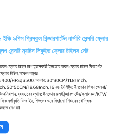
চি ৯পিস প্রিস্কুল কিন্ডারগার্টেন নার্সারি সেন্সরি ফ্লোর
লিপ সেন্সরি ম্যাটস লিকুইড ফ্লোর টাইলস সেট
জ তরল ফ্লোর টাইল চাপ হ্রাসকারী ইনডোর তরল ফ্লোর টাইল ফিডগেট
ফ্লোর টাইল, মডেল নম্বর:
00/HFSqu500, আকার: 30*30CM/11.81Inch,
 50*50CM/19.68Inch, 16 রঙ, বৈশিষ্ট্য: ইনডোর শিক্ষা খেলনা/
ক্টিভ/নিরাপদ, ব্যবহারের স্থান: ইনডোর রুম/কিন্দারগার্টেন/ক্লাসরুম/KTV/
সিক বর্গাকৃতি ডিজাইন, শিশুদের ঘরে বিছানো, শিশুদের বৌদ্ধিক
করতে দেওয়া।
ান