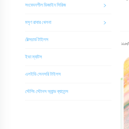
সংবেদনশীল ডিজাইন সিরিজ
মসৃণ রাবার খেলনা
টেক্সচার্ড টাইলস
১১.৮/১
ইভা ম্যাটস
এলইডি সেনসরি টাইলস
স্টেপিং স্টোনস অ্যান্ড ব্যালেন্স