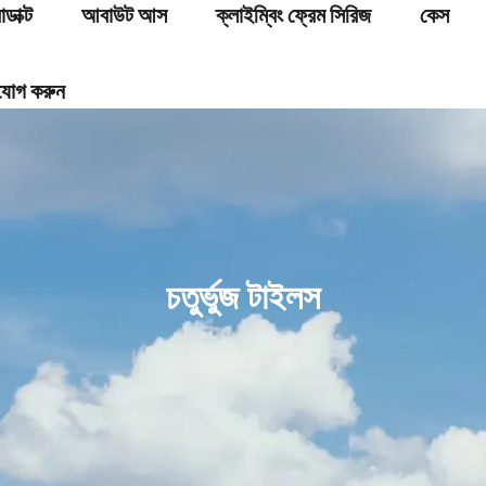
োডাক্ট
আবাউট আস
ক্লাইম্বিং ফ্রেম সিরিজ
কেস
যোগ করুন
চতুর্ভুজ টাইলস