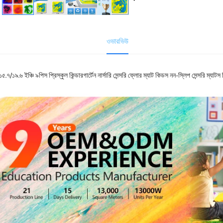
ওভারভিউ
৫.৭/১৯.৬ ইঞ্চি ৯পিস প্রিস্কুল কিন্ডারগার্টেন নার্সারি সেন্সরি ফ্লোর ম্যাট কিডস নন-স্লিপ সেন্সরি ম্য