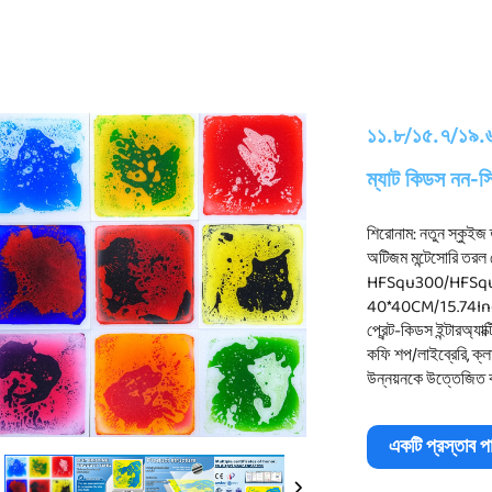
১১.৮/১৫.৭/১৯.৬ ইঞ্
ম্যাট কিডস নন-স্
শিরোনাম: নতুন স্কুই
অটিজম মন্টেসোরি তরল 
HFSqu300/HFSqu4
40*40CM/15.74Inch,
প্রেন্ট-কিডস ইন্টারঅ্যা
কফি শপ/লাইব্রেরি, ক্লা
উন্নয়নকে উত্তেজিত 
একটি প্রস্তাব প