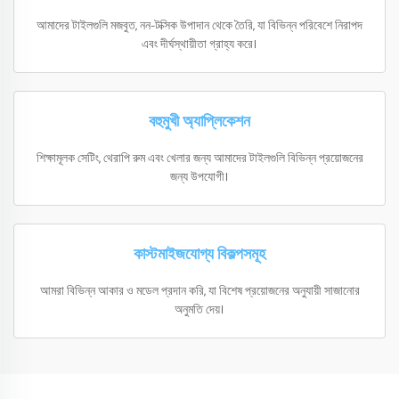
আমাদের টাইলগুলি মজবুত, নন-টক্সিক উপাদান থেকে তৈরি, যা বিভিন্ন পরিবেশে নিরাপদ
এবং দীর্ঘস্থায়ীতা গ্রাহ্য করে।
বহুমুখী অ্যাপ্লিকেশন
শিক্ষামূলক সেটিং, থেরাপি রুম এবং খেলার জন্য আমাদের টাইলগুলি বিভিন্ন প্রয়োজনের
জন্য উপযোগী।
কাস্টমাইজযোগ্য বিকল্পসমূহ
আমরা বিভিন্ন আকার ও মডেল প্রদান করি, যা বিশেষ প্রয়োজনের অনুযায়ী সাজানোর
অনুমতি দেয়।