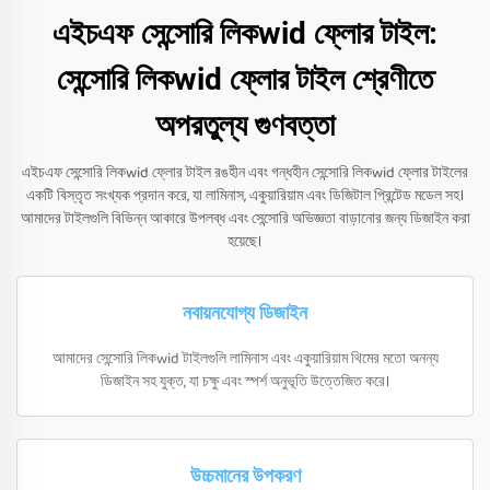
এইচএফ সেন্সোরি লিকwid ফ্লোর টাইল:
সেন্সোরি লিকwid ফ্লোর টাইল শ্রেণীতে
অপরতুল্য গুণবত্তা
এইচএফ সেন্সোরি লিকwid ফ্লোর টাইল রঙহীন এবং গন্ধহীন সেন্সোরি লিকwid ফ্লোর টাইলের
একটি বিস্তৃত সংখ্যক প্রদান করে, যা লামিনাস, একুয়ারিয়াম এবং ডিজিটাল প্রিন্টেড মডেল সহ।
আমাদের টাইলগুলি বিভিন্ন আকারে উপলব্ধ এবং সেন্সোরি অভিজ্ঞতা বাড়ানোর জন্য ডিজাইন করা
হয়েছে।
নবায়নযোগ্য ডিজাইন
আমাদের সেন্সোরি লিকwid টাইলগুলি লামিনাস এবং একুয়ারিয়াম থিমের মতো অনন্য
ডিজাইন সহ যুক্ত, যা চক্ষু এবং স্পর্শ অনুভূতি উত্তেজিত করে।
উচ্চমানের উপকরণ