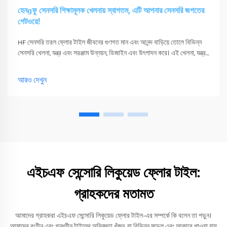
হেনɡফু সেনসরি শিক্ষামূলক খেলনায় স্বাগতম, এটি আপনার সেনসরি জগতের
গেটওয়ে!
HF সেনসরি তরল ফ্লোর টাইল জীবনের গুণগত মান এবং আনন্দ বাড়িয়ে তোলে বিভিন্ন
সেনসরি খেলনা, যন্ত্র এবং সরঞ্জাম উন্নয়ন, ডিজাইন এবং উৎপাদন করে। এই খেলনা, যন্ত্র
এবং সরঞ্জাম শুধুমাত্র তাদের সংবেদনশীলতা উত্তেজিত করতে পারে
আরও দেখুন
এইচএফ সেন্সোরি লিকুয়েড ফ্লোর টাইল:
গ্রাহকদের মতামত
আমাদের গ্রাহকরা এইচএফ সেন্সোরি লিকুয়েড ফ্লোর টাইল-এর সম্পর্কে কি বলেন তা পড়ুন।
আমাদের রংহীন এবং গন্ধহীন টাইলের অভিজ্ঞতা খুঁজুন, যা বিভিন্ন মডেল এবং আকারে পাওয়া যায়