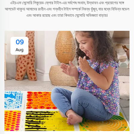
এইচএফ সেন্সোরি লিকুয়েড ফ্লোর টাইল-এর সর্বশেষ সংবাদ, উদ্ভাবন এবং প্রয়োগের সঙ্গে
আপডেট থাকুন। আমাদের রংহীন এবং গন্ধহীন টাইল সম্পর্কে নিবন্ধ খুঁজুন, যার মধ্যে বিভিন্ন মডেল
এবং আকার রয়েছে এবং তারা কিভাবে সেন্সোরি অভিজ্ঞতা বাড়ায়।
09
Aug