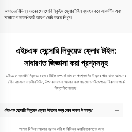
আমাদের বিভিন্ন ধরনের সেনসোরি লিকুইড ফ্লোর টাইল ব্যবহার করে আকর্ষণীয় এবং
মনোযোগ আকর্ষণকারী জায়গা তৈরি করতে শিখুন।
এইচএফ সেন্সোরি লিকুয়েড ফ্লোর টাইল:
সাধারণত জিজ্ঞাসা করা প্রশ্নসমূহ
এইচএফ সেন্সোরি লিকুয়েড ফ্লোর টাইল সম্পর্কে সাধারণ প্রশ্নগুলির উত্তর পান, যাতে আমাদের
রঙিন নয় এবং গন্ধহীন টাইল, উপলব্ধ মডেল, আকার এবং পারসোনালাইজেশনের বিকল্প সম্পর্কে
বিস্তারিত রয়েছে।
এইচএফ সেন্সোরি লিকুয়েড ফ্লোর টাইলের জন্য কোন আকার উপলব্ধ?
আমরা বিভিন্ন আকার প্রদান করি যা বিভিন্ন অ্যাপ্লিকেশনের জন্য