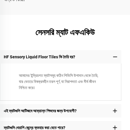
সেনসরি ম্যাট এফএকিউ
HF Sensory Liquid Floor Tiles কি তৈরি হয়?
আমাদের ইন্দ্রিয়গত ম্যাটসমূহ কঠিন পিভিসি উপাদান থেকে তৈরি,
যার ভেতরে বিষক্রমহীন তরল পূর্ণ, যা নিরাপদতা এবং দীর্ঘ জীবন
নিশ্চিত করে।
এই ম্যাটগুলি আটিজমে আক্রান্ত শিশুদের জন্য উপযোগী?
ম্যাটগুলি থেরাপি কেন্দ্রে ব্যবহার করা যেতে পারে?