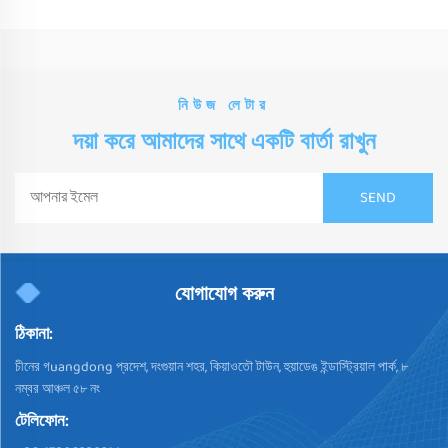
নিউজ লেটার
দয়া করে আমাদের সাথে একটি বার্তা রাখুন
যোগাযোগ করুন
ঠিকানা:
চীনের গuangdong প্রদেশ, দংগুয়ান শহর, কিয়াওতৌ টাউন, হুয়াডেঙ ইন্ডাস্ট্রিয়াল পার্ক, ৮
নম্বর আঞ্চল ৫৮ নং
টেলিফোন: