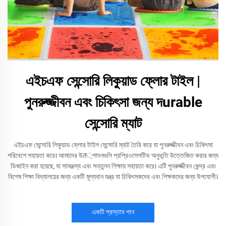
এইচএফ সেন্সোরি লিকুয়াড ফ্লোর টাইল |
পুনরুজ্জীবন এবং চিকিৎসা জন্য দurable
সেন্সোরি ম্যাট
এইচএফ সেন্সোরি লিকুয়াড ফ্লোর টাইল সেন্সোরি ম্যাট তৈরি করে যা পুনরুজ্জীবন এবং চিকিৎসা
পরিবেশে সহায়তা করে। আমাদের উत্পাদনগুলি প্রপ্রিওসেপটিভ অনুভূতি উত্তেজিত করার জন্য
ডিজাইন করা হয়েছে, যা সামঞ্জস্য এবং সন্তুলন শিক্ষায় সহায়তা করে। এটি পুনরুজ্জীবন কেন্দ্র এবং
বিশেষ শিক্ষা বিদ্যালয়ের জন্য একটি মূল্যবান যন্ত্র যা চিকিৎসকদের এবং শিক্ষকদের জন্য উপযোগী।
একটি প্রস্তাব পান