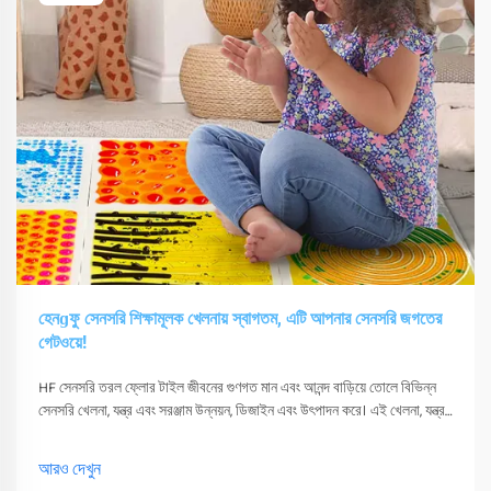
হেনɡফু সেনসরি শিক্ষামূলক খেলনায় স্বাগতম, এটি আপনার সেনসরি জগতের
গেটওয়ে!
HF সেনসরি তরল ফ্লোর টাইল জীবনের গুণগত মান এবং আনন্দ বাড়িয়ে তোলে বিভিন্ন
সেনসরি খেলনা, যন্ত্র এবং সরঞ্জাম উন্নয়ন, ডিজাইন এবং উৎপাদন করে। এই খেলনা, যন্ত্র
এবং সরঞ্জাম শুধুমাত্র তাদের সংবেদনশীলতা উত্তেজিত করতে পারে
আরও দেখুন