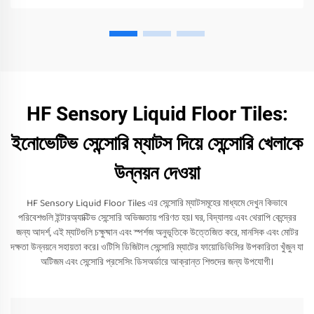
HF Sensory Liquid Floor Tiles:
ইনোভেটিভ সেন্সোরি ম্যাটস দিয়ে সেন্সোরি খেলাকে
উন্নয়ন দেওয়া
HF Sensory Liquid Floor Tiles এর সেন্সোরি ম্যাটসমূহের মাধ্যমে দেখুন কিভাবে
পরিবেশগুলি ইন্টারঅ্যাক্টিভ সেন্সোরি অভিজ্ঞতায় পরিণত হয়। ঘর, বিদ্যালয় এবং থেরাপি কেন্দ্রের
জন্য আদর্শ, এই ম্যাটগুলি চক্ষুষ্মান এবং স্পর্শজ অনুভূতিকে উত্তেজিত করে, মানসিক এবং মোটর
দক্ষতা উন্নয়নে সহায়তা করে। ওটিসি ডিজিটাল সেন্সোরি ম্যাটের ফায়োডিভিসির উপকারিতা খুঁজুন যা
অটিজম এবং সেন্সোরি প্রসেসিং ডিসঅর্ডারে আক্রান্ত শিশুদের জন্য উপযোগী।