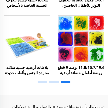
ألعاب جديدة لعصرها لتخفيف
سجادة حسية جديدة للغرف
التوتر للأطفال الخاصين،
الحسية الخاصة بالأشخاص
بلاطات سائلة حسية مضيئة
ذوي التوحد لتخفيف القلق،
على شكل حوض سمك دائري
بلاطات سائلة حسية مضيئة
للأرضيات
شكل مربع للأرضيات
11.8/15.7/19.6 بوصة 9 قطع
بلاطات أرضية حسية سائلة
روضة أطفال حضانة أرضية
محايدة الجنس وألعاب جديدة
حسية سجاد للأطفال
لمعدات الحسية للتوحد
غيرользق سجاد حسي سائل
مجموعة بلاطات أرضية
تبهر بلاطات أرضية سائلة حسية HF بالتصاميم الزاهية
بلاطات