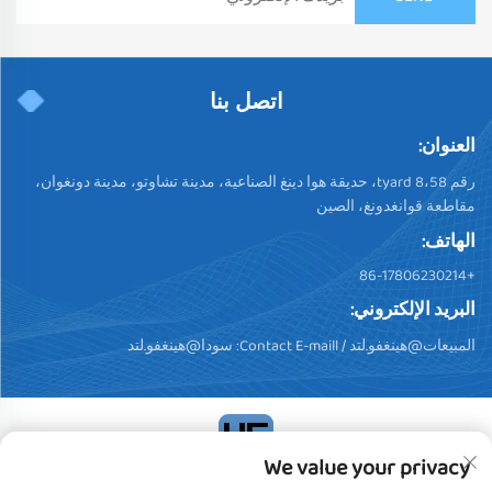
اتصل بنا
العنوان:
رقم 58،tyard 8، حديقة هوا دينغ الصناعية، مدينة تشاوتو، مدينة دونغوان،
مقاطعة قوانغدونغ، الصين
الهاتف:
+86-17806230214
البريد الإلكتروني:
المبيعات@هينغفو.لتد
/ Contact E-maill:
سودا@هينغفو.لتد
We value your privacy