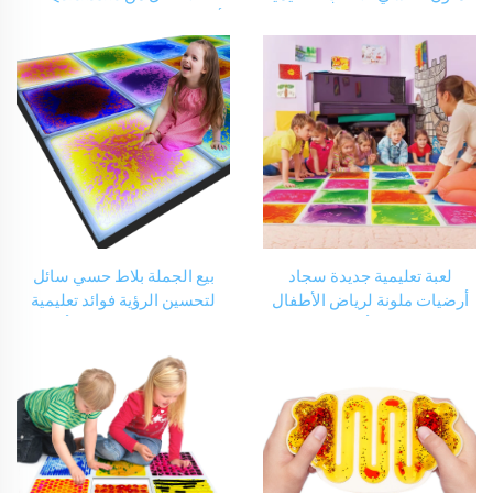
المبيعات الساخنة غرفة
أرضيات حسية سائلة زينة لعيد
الوسائط المتعددة روضة
الميلاد، ألواح أرضية داخلية من
الأطفال غرفة الرقص
الفينيل
لعبة تعليمية جديدة سجاد
بيع الجملة بلاط حسي سائل
أرضيات ملونة لرياض الأطفال
لتحسين الرؤية فوائد تعليمية
سجادة فينيل للأطفال لعب جل
للإضاءة LED الحسية للأطفال
3D بلاط أرضي حسي سائل
ذوي التوحد
للأطفال ذوي التوحد