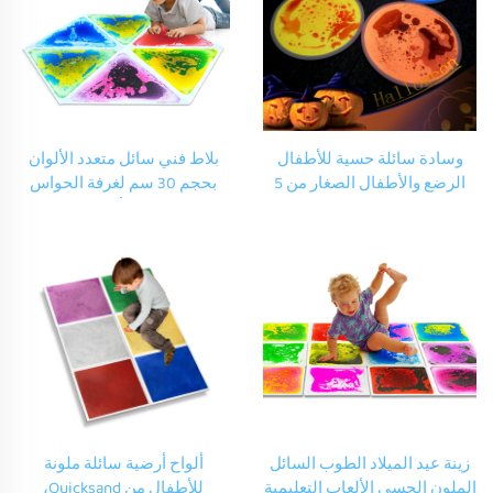
وسادة سائلة حسية للأطفال
بلاط فني سائل متعدد الألوان
الرضع والأطفال الصغار من 5
بحجم 30 سم لغرفة الحواس
إلى 7 سنوات لتخفيف التوتر
لمات اللعب للأطفال مع زينة
البصري الحسي واللعب بالعصر
المنزل حصيرة أرضية سائلة
للعب للأطفال ذوي اضطراب
طيف التوحد
زينة عيد الميلاد الطوب السائل
ألواح أرضية سائلة ملونة
الملون الحسي الألعاب التعليمية
للأطفال من Quicksand،