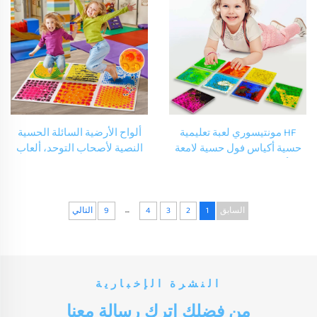
HF مونتيسوري لعبة تعليمية
ألواح الأرضية السائلة الحسية
حسية أكياس فول حسية لامعة
النصية لأصحاب التوحد، ألعاب
الأشكال الحسية المخصصة
تعليمية مضادة للقلق، سرير
ألعاب ضاغطة ناعمة ثلاثية الأبعاد
تدليك حسي يحتوي على جيل
من PVC ناعمة
يمكن استخدامه كألغاز للأرضية
الحسية بلورات لافا للأطفال
...
السابق
1
2
3
4
9
التالي
النشرة الإخبارية
من فضلك اترك رسالة معنا