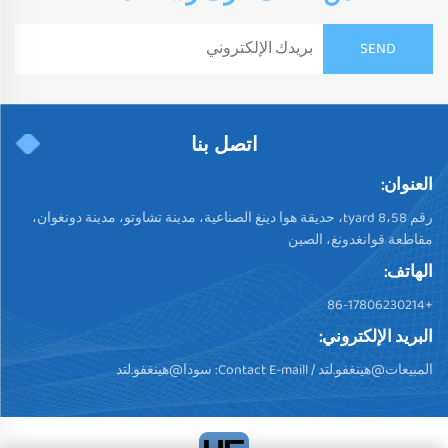
اتصل بنا
العنوان:
رقم 58،tyard 8، حديقة هوا دينغ الصناعية، مدينة تشاوتو، مدينة دونغوان،
مقاطعة قوانغدونغ، الصين
الهاتف:
+86-17806230214
البريد الإلكتروني:
المبيعات@هينغفو.لتد
/ Contact E-maill:
سودا@هينغفو.لتد