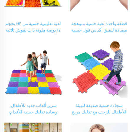
قطعة واحدة لعبة حسية متوهجة
لعبة تعليمية حسية من HF بحجم
مضادة للقلق أكياس فول حسية
12 بوصة ملونة ذات نقوش ثلاثية
ألعاب تعليمية مخصصة لألعاب
الأبعاد سائلة لتزيين الأرضيات
سائلة مرنة لأصحاب التوحد
ألعاب بلاط أرضية حسية
للأطفال ذوي التوحد
سجادة حسية صديقة للبيئة
سرير ألعاب جديد للأطفال،
للأطفال للزحف مع تدليك مريح
وسادة تدليك حسية للأقدام،
غرفة لعب الأطفال بلاطات EVA
سرير إسفنجي ناعم من مادة
حسية وسجادة دماغية للأقدام
EVA للأطفال لخطواتهم ولعب
لأصحاب التوحد
العصر والألغاز التعليمية الحسية