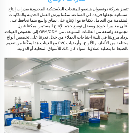
تتميز شركة دونغقوان هينغفو للمنتجات البلاستيكية المحدودة بقدرات إنتاج
استثنائية تجعلها فريدة في الصناعة. تمكننا ورش العمل الحديثة والماكينات
المتقدمة من التعامل بكفاءة مع الإنتاج على نطاق واسع بينما نحافظ على
أعلى معايير الجودة. وبفضل توسع حجم الإنتاج المستمر، يمكننا قبول
مجموعة واسعة من الطلبات المتنوعة، من OEM/ODM إلى تخصيص العينات.
يزداد مرونتنا في تلبية احتياجات العملاء من خلال قدرتنا على تخصيص أنواع
مختلفة من الألغاز، والألواح، وأرضيات PVC مع العينات. هذا يمكّننا من تقديم
بالضبط ما يتطلبه عملاؤنا، سواء كان ذلك للأسواق المحلية أو الدولية.