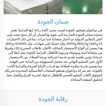
ضمان الجودة
في دوانغوان هينغفو، الجودة ليست مجرد كلمة رنانة؛ إنها التزامنا. نفخر
بعملية ضمان الجودة الصارمة التي نقوم بها لضمان أن كل منتج ننتجه يلبي
أعلى المعايير الدولية. تم اختبار منتجاتنا عدة مرات، بما في ذلك الاختبارات
CE وCA65 وREACH وASTM، وقد حصلنا على شهادات مثل ISO9001 وBSCI.
هذا يضمن أن ألواح الاستشعار السائلة، الألغاز، بلاطات المسرح LED وغيرها
من منتجاتنا آمنة وموثوقة وتربوية للأطفال. التزامنا بالجودة يمتد أيضًا إلى
خدماتنا. نؤمن بأهمية تقديم خدمة احترافية ورضا العملاء، من الاستفسار
الأول حتى التسليم النهائي. نعد بتحمل المسؤولية من البداية حتى النهاية،
مما يضمن تجربة سلسة لعملائنا. مع قدرات الإنتاج الفريدة والتزامنا الثابت
بالجودة، تعد شركة دوانغوان هينغفو للمنتجات البلاستيكية المحدودة شريكك
الموثوق لألعاب التعليم الحسي للأطفال. ندعوك لتجربة الفرق والعمل معنا
لتحقيق المنفعة المتبادلة.
رقابة الجودة