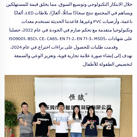
خلال الابتكار التكنولوجي وتوسيع السوق، مما يخلق قيمة للمستهلكين
ويساهم في المجتمع. ننتج سجادًا سائلًا، ألغازًا، بلاطات LED، ألعابًا
ناعمة، وأرضيات PVC وغيرها. قاعدتنا الحديثة تستخدم معدات
وتكنولوجيا متقدمة مع تحكم صارم في الجودة. في عام 2022، حصلنا
على شهادات ISO9001، BSCI، CE، CA65، EN 71-2، EN 71-3، MSDS،
REACH وقدمت طلبات للحصول على براءات اختراع. في عام 2024،
نهدف إلى إنشاء صورة علامة تجارية قوية، وتعزيز الوعي والسمعة
لتخصيص الطفولة للأطفال.