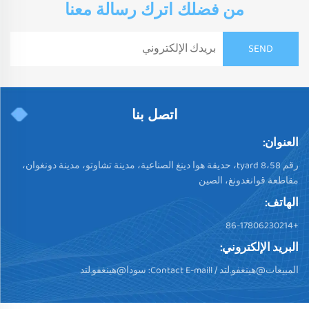
من فضلك اترك رسالة معنا
اتصل بنا
العنوان:
رقم 58،tyard 8، حديقة هوا دينغ الصناعية، مدينة تشاوتو، مدينة دونغوان،
مقاطعة قوانغدونغ، الصين
الهاتف:
+86-17806230214
البريد الإلكتروني:
المبيعات@هينغفو.لتد
/ Contact E-maill:
سودا@هينغفو.لتد