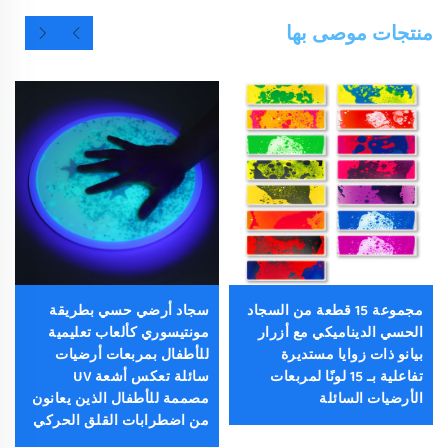
منتجات موصى بها
مجموعة 15 قطعة من السجاد
سجاد أرضي حسي بطريقة
الحسي الديناميكي مع أزرار
مونتيسوري كألعاب تعليمية
بيانو ذات زوايا مستديرة
للأطفال بمربعات أرضيات
تفاعلية بـ 15 لونًا لمربعات
سائلة تعكس أشعة UV
الأرضيات السائلة
مصممة للأطفال الذين يعانون
من اضطرابات القلق الحركي