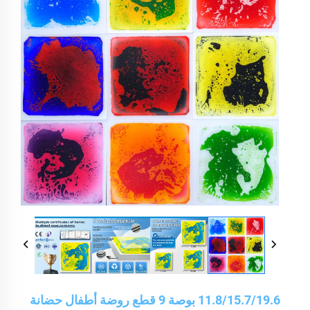
11.8/15.7/19.6 بوصة 9 قطع روضة أطفال حضانة