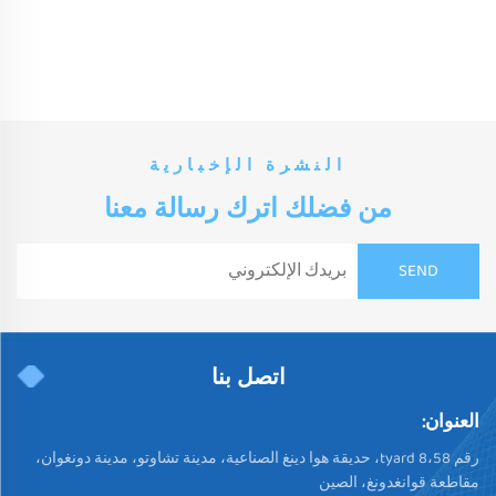
النشرة الإخبارية
من فضلك اترك رسالة معنا
اتصل بنا
العنوان:
رقم 58،tyard 8، حديقة هوا دينغ الصناعية، مدينة تشاوتو، مدينة دونغوان،
مقاطعة قوانغدونغ، الصين