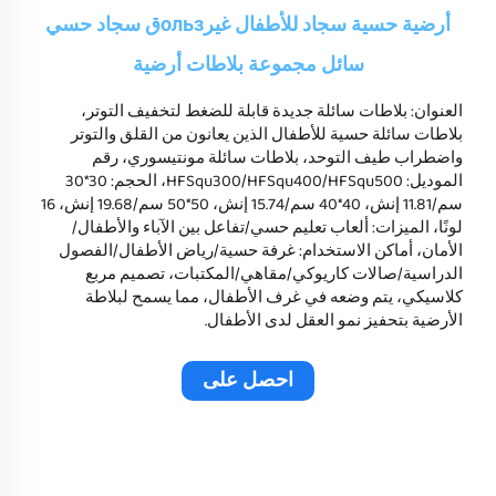
أرضية حسية سجاد للأطفال غيرользق سجاد حسي
سائل مجموعة بلاطات أرضية
العنوان: بلاطات سائلة جديدة قابلة للضغط لتخفيف التوتر،
بلاطات سائلة حسية للأطفال الذين يعانون من القلق والتوتر
واضطراب طيف التوحد، بلاطات سائلة مونتيسوري، رقم
الموديل: HFSqu300/HFSqu400/HFSqu500، الحجم: 30*30
سم/11.81 إنش، 40*40 سم/15.74 إنش، 50*50 سم/19.68 إنش، 16
لونًا، الميزات: ألعاب تعليم حسي/تفاعل بين الآباء والأطفال/
الأمان، أماكن الاستخدام: غرفة حسية/رياض الأطفال/الفصول
الدراسية/صالات كاريوكي/مقاهي/المكتبات، تصميم مربع
كلاسيكي، يتم وضعه في غرف الأطفال، مما يسمح لبلاطة
الأرضية بتحفيز نمو العقل لدى الأطفال.
احصل على
عرض سعر