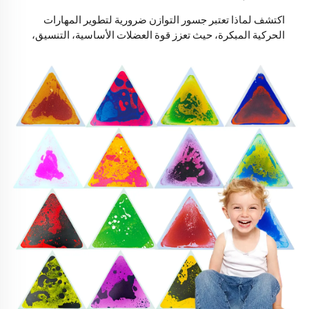
اكتشف لماذا تعتبر جسور التوازن ضرورية لتطوير المهارات
الحركية المبكرة، حيث تعزز قوة العضلات الأساسية، التنسيق،
والنمو المعرفي لدى الأطفال بينما تمنع مشاكل القدم المسطحة
وتحسن التركيز. استكشف مبادئ مونتيسوري والسيناريوهات
اللعب المرنة.