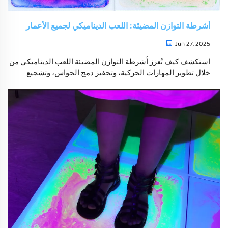
أشرطة التوازن المضيئة: اللعب الديناميكي لجميع الأعمار
Jun 27, 2025
استكشف كيف تُعزز أشرطة التوازن المضيئة اللعب الديناميكي من
خلال تطوير المهارات الحركية، وتحفيز دمج الحواس، وتشجيع
النشاط البدني مدى الحياة. فهم الفروقات الرئيسية بين أشرطة
التوازن في منهج مونتيسوري والجمباز، وتعرف على تأثير المواد
المستخدمة على اللعب الحسي.