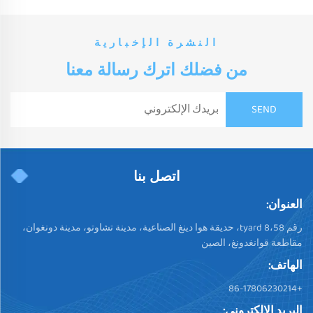
النشرة الإخبارية
من فضلك اترك رسالة معنا
اتصل بنا
العنوان:
رقم 58،tyard 8، حديقة هوا دينغ الصناعية، مدينة تشاوتو، مدينة دونغوان،
مقاطعة قوانغدونغ، الصين
الهاتف:
+86-17806230214
البريد الإلكتروني: