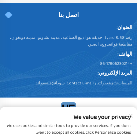
اتصل بنا
العنوان:
رقم 58،tyard 8، حديقة هوا دينغ الصناعية، مدينة تشاوتو، مدينة دونغوان،
مقاطعة قوانغدونغ، الصين
الهاتف:
+86-17806230214
البريد الإلكتروني:
المبيعات@هينغفو.لتد
/ Contact E-maill:
سودا@هينغفو.لتد
We value your privacy
حقوق النشر © 2024، شركة دونغقوان هينغفو للمنتجات البلاستيكية
We use cookies and similar tools to provide our services. If you don't
المحدودة. جميع الحقوق محفوظة
سياسة الخصوصية
want to accept all cookies, click Personalize cookies.