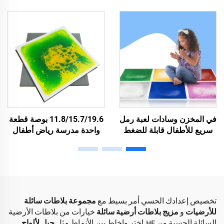
بلاطات سائلة حسية مضيئة
الحسي البلاطات الأرضية
على شكل حوض سمك دائري
السائلة
للأرضيات
في المخزن وسادات لعبة رمل
11.8/15.7/19.6 بوصة قطعة
سريع للأطفال قابلة للضغط
واحدة مدرسة رياض أطفال
تساعد الأطفال ذوي التوحد
حضانة أرضية حسية زخرفة
على تخفيف الضغط رقائق
مدرسة كرتونية سجاد حسي
سائلة حسية للأرضية
سائل بلاطات أرضية
تخصيص إعدادك الحسي أمر بسيط مع
مجموعة بلاطات سائلة
للأرضيات
و
مزيج بلاطات أرضية سائلة
خيارات من بلاطات الأرضية
السائلة الحسية من HF. اختر واخلط بين الأنماط مثل
جيل لألواح