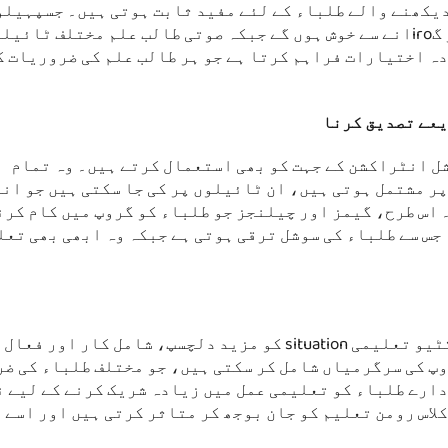
یکھنے والے طلباء کے لئے مفید ثابت ہوتی ہیں۔ جسپہیلو
طالب علم ٹائیلز پر چلنے اور ان کو چلای کر گiroانے سے خوش ہوں گے جبکہ صوتی طالب علم مختلف ٹائ
دہ اختیارات فراہم کرتا ہے جو ہر طالب علم کی ضروریات ک
یعے تصدیق کرنا
ل انٹراکشن کے جہت کو بھی استعمال کرتے ہیں۔ وہ تمام
پر مشتمل ہوتی ہیں، ان ٹائیلوں پر کی جا سکتی ہیں جو ان
اس طرح، گیمز اور چیلنجز جو طلباء کو گروپ میں کام کرن
نئی پیداوار کی مائع فلور ٹائیلز انٹراکٹیو تعلیمی situation کو مزید دلچسپ، شامل کار 
وپ کی سرگرمیاں شامل کر سکتی ہیں، جو مختلف طلباء کی ض
دارے طلباء کو تعلیمی عمل میں زیادہ شریک کرنے کے لیے ن
کلاس رومن تعلیم کو جان بوجھ کر متاثر کرتی ہیں اور اسے 