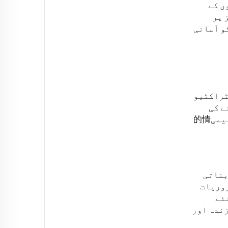
ں کے
یلز پر
و آسانی
ٹراکٹیو
ے کی
ضرورت ہوتی ہے، ان کو بھی کیا جا سکتا ہے، جس سے طلباء کی سوشل ترقی ہوتی ہے جبکہ وہ ابھی بھی تعلیمی的情
اور فعال بناتی
روریات
ئے
زندہ اور