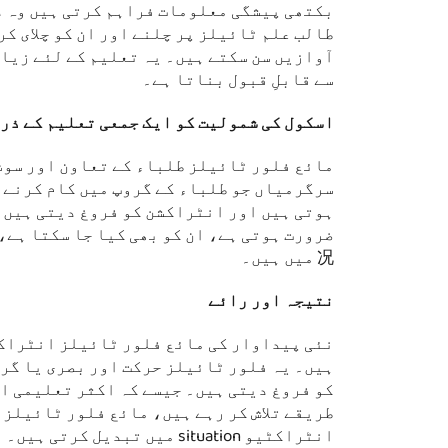
بکتھی پیشگی معلومات فراہم کرتی ہیں وہ د
آوازیں سن سکتے ہیں۔ یہ تعلیم کے لئے زیا
سے قابلِ قبول بناتا ہے۔
اسکول کی شمولیت کو ایک جمعی تعلیم کے ذر
مائع فلور ٹائیلز طلباء کے تعاون اور سوش
سرگرمیاں جو طلباء کے گروپ میں کام کرنے 
ہوتی ہیں اور انٹراکشن کو فروغ دیتی ہیں۔ 
况 میں ہیں۔
نتیجہ اور رائے
ہیں۔ یہ فلور ٹائیلز حرکت اور بصری یا گر
کو فروغ دیتی ہیں۔ جیسے کہ اکثر تعلیمی ا
طریقے تلاش کر رہے ہیں، مائع فلور ٹائیلز 
انٹراکٹیو situation میں تبدیل کرتی ہیں۔