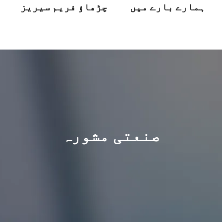
ہمارے بارے میں
چڑھاؤ فریم سیریز
صنعتی مشورہ