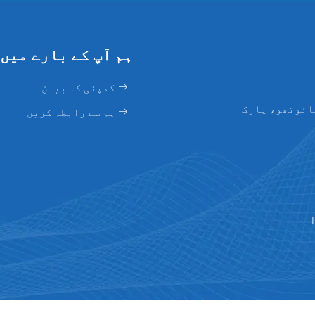
ہم آپ کے بارے میں
کمپنی کا بیان
ائوتھو، پارک
ہم سے رابطہ کریں