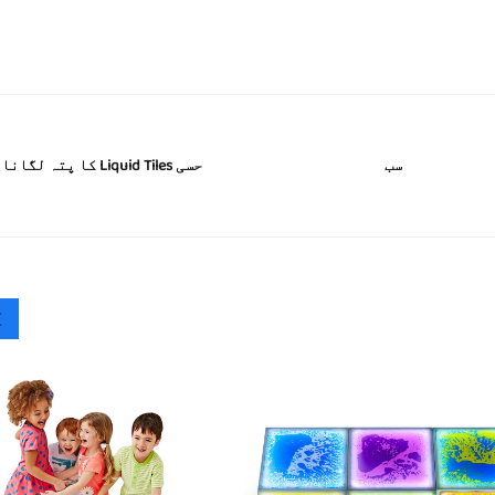
حسی Liquid Tiles کا پتہ لگانا
ب
سب