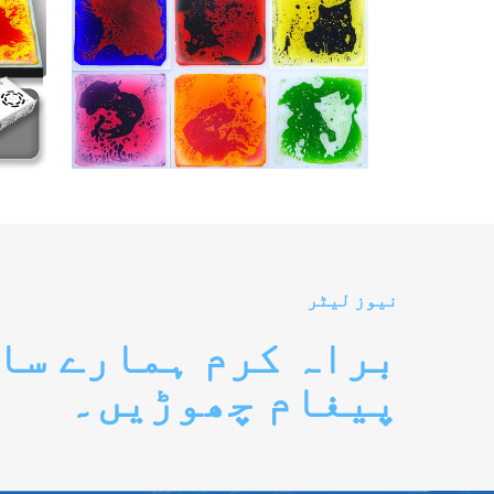
نیوز لیٹر
براہ کرم ہمارے سا
پیغام چھوڑیں۔