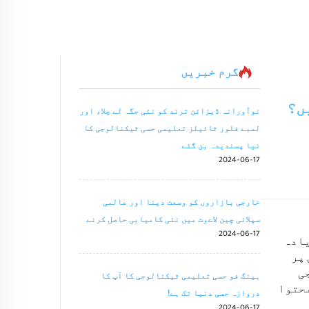
گرم خبریں
ں؟
نوآورانہ ڈیزائن ترند کو نئی جگہ لے چلا، اور
لمبے فلور ٹائیلز تعلیمی حسی ٹیکنالوجی کا
نیا پسندیدہ بن گئے
2024-06-17
خارجی بازاروں کو وسعت دینا اور عالمی
سپلائی چین لاےوت میں نئی کامیابی حاصل کرنے
2024-06-17
ے的情况وں میں بہت زیادہ
پر
ی
ہینگ فو حسی تعلیمی ٹیکنالوجی کا آپ کا
محتوا
دروازہ حسی دنیا تک ہے!
2024-06-17