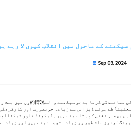
یکھنے کے ماحول میں انقلاب کیوں لا رہے ہی
Sep 03, 2024
ٹیکنالوجی میں ایک ترقی کی نمائندگی کرتا ہے جو سیکھنے وال
عنیتاً طے ہوئے ڈیزائن سے زیادہ خوبصورت اور کارکردگی 
اہ پیچھلی تختی کو ہٹا دیتے ہیں۔ لیکوئڈ فلور ٹیکنالوج
یونگ لرنرز عام طور پر زیادہ توجہ دیتے ہیں اور زیادہ 