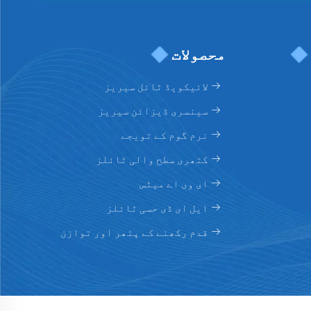
محصولات
لائیکویڈ ٹائل سیریز
سینسری ڈیزائن سیریز
نرم گوم کے تويجے
کتھری سطح والی ٹائلز
ای وی اے میٹس
ایل ای ڈی حسی ٹائلز
قدم رکھنے کے پتھر اور توازن