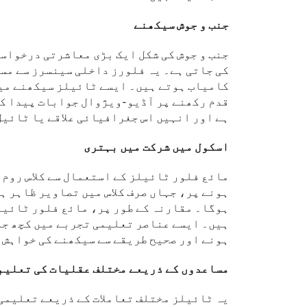
جنب و جوش سیکھنے
جنب و جوش کی شکل ایک بڑی معاشرتی درخواس
کامیاب ہوتے ہیں۔ ایسے ٹائیلز سیکھنے میں
قدم رکھنے پر آڈیو-ویژوال جوابات پیدا کرت
ہے اور انہیں اس جغرافیائی علاقے یا ٹائیل 
اسکول میں شرکت میں بہتری
مائع فلور ٹائیلز کے استعمال سے کلاس روم 
ہونے پر، جہاں صرف کلاس میں تصاویر ظاہر ہ
ہوگا۔ مقارنہ کے طور پر، مائع فلور ٹائیل
ہیں۔ ایسے عناصر تعلیمی تجربے میں کچھ جذ
ہونے اور صحیح طریقے سے سیکھنے کی خواہش 
مساعدوں کے ذریعے مختلف عقلیات کی تعلیم
یہ ٹائیلز مختلف تعاملات کے ذریعے تعلیمی