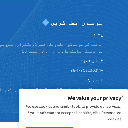
ہم سے رابطہ کریں
پتہ:
چائنہ کی صوبے گوانگڈونگ، شہر ڈونگگوان، ضلع قی
ہواڈینگ انڈسٹریل، دروازہ 8، نمبر 58
ٹیلی فون:
+86-17806230214
ایمیل:
فروش@ہینگفو.ltd
/ Contact E-maill:
سودا@ہینگفو.ltd
We value your privacy
We use cookies and similar tools to provide our services.
If you don't want to accept all cookies, click Personalize
cookies.