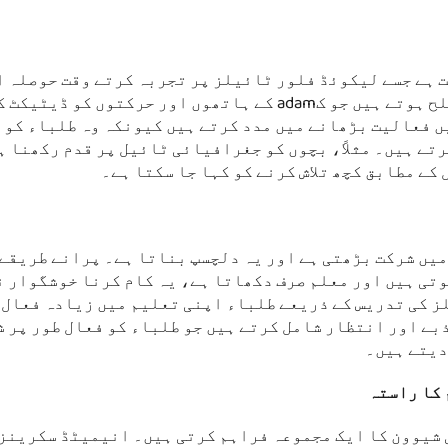
ت ہے جسے لیکوئڈ فلور ٹائیلز پر تجربہ کرتے وقت حوصلہ 
کی جاتی ہے۔ یہ فلورز داخلی سینسرز سے مسلح ہوتے ہیں جو کadam کے ہاتھوں اور حرکتوں
 فعالیت بڑھانے میں مدد کرتے ہیں کیونکہ وہ طلباء کو ا
ے ہیں۔ مثلاً، بچوں کو جغرافیائی ٹائیل پر قدم رکھنا ہ
کے مطابق کچھ تلاش کرنے کو کہا جا سکتا ہے۔
میں شرکت بڑھتی ہے اور یہ دلچسپ بناتا ہے۔ پرانے طریقے 
وتی ہیں اور معلم صرف دکھاتا ہے، یہ کام کرنا خوشگوار 
ز کی تدریس کے ذریعے طلباء اپنی تعلیم میں زیادہ فعال 
بے اور انتظار شامل کرتے ہیں جو طلباء کو فعال طور پر 
دیتے ہیں۔
 کا راستہ
 شیوون کا ایک مجموعہ فراہم کرتی ہیں۔ انیمیٹڈ سکرینز 