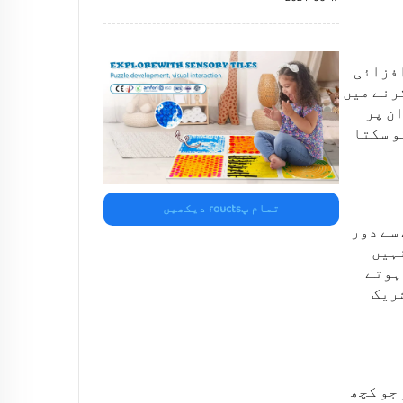
افزائی
 کو ڈیٹیکٹ کرنے میں
ن پر
و سکتا
تمام پroucts دیکھیں
سے دور
نہیں
ہوتے
شریک
جو کچھ