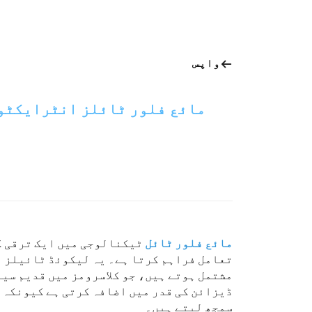
واپس
مائع فلور ٹائلز انٹرایکٹو س
مائع فلور ٹائل
تعامل فراہم کرتا ہے۔ یہ لیکوئڈ ٹائیلز م
مشتمل ہوتے ہیں، جو کلاسرومز میں قدیم سی
ڈیزائن کی قدر میں اضافہ کرتی ہے کیونکہ 
سمجھ لیتے ہیں۔