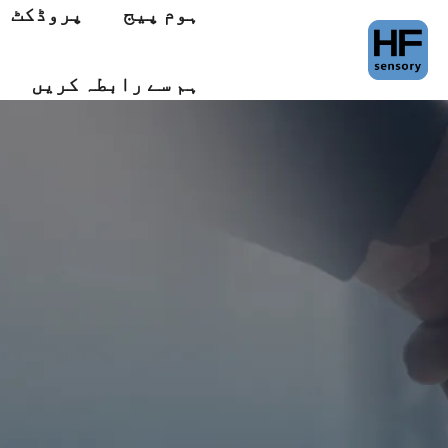
ہوم پیج
پروڈکٹ
ہم سے رابطہ کریں