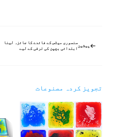
سنسوری میٹس کے فائدے کا جائزہ لینا
پیشین
ابتدائی بچپن کی ترقی کے لیے
تجویز کردہ مصنوعات