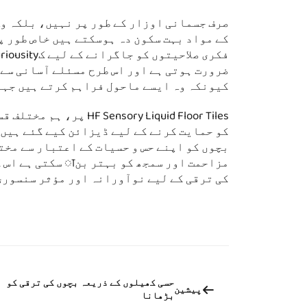
صرف جسمانی اوزار کے طور پر نہیں، بلکہ وہ
کے مواد بہت سکون دہ ہوسکتے ہیں خاص طور پ
ضرورت ہوتی ہے اور اس طرح مسئلے آسانی سے ح
کیونکہ وہ ایسے ماحول فراہم کرتے ہیں جہاں
ry Liquid Floor Tiles
کو حمایت کرنے کے لیے ڈیزائن کیے گئے ہیں
بچوں کو اپنے حس و حسیات کے اعتبار سے مخ
کی ترقی کے لیے نوآورانہ اور مؤثر سنسوری
حسی کھیلوں کے ذریعہ بچوں کی ترقی کو
پیشین
بڑھانا