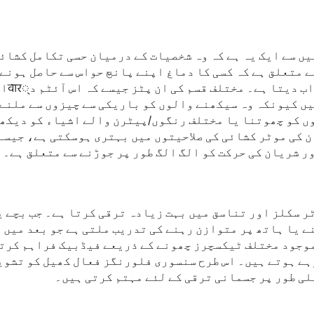
یں سے ایک یہ ہے کہ وہ شخصیات کے درمیان حسی تکامل کشائ
ے متعلق ہے کہ کسی کا دماغ اپنے پانچ حواس سے حاصل ہونے
معلومات کو کس طرح 
وں کو چھوتنا یا مختلف رنگوں/پیٹرن والے اشیاء کو دیکھ
ن کی موٹر کشائی کی صلاحیتوں میں بہتری ہوسکتی ہے، جیسے
ر سکلز اور تناسق میں بہت زیادہ ترقی کرتا ہے۔ جب بچے ی
 یا ہاتھ پر متوازن رہنے کی تدریب ملتی ہے جو بعد میں 
 موجود مختلف ٹیکسچرز چھونے کے ذریعے فیڈبیک فراہم کرت
رہے ہوتے ہیں۔ اس طرح سنسوری فلورنگز فعال کھیل کو تشوی
لی طور پر جسمانی ترقی کے لئے مہتم کرتی ہیں۔