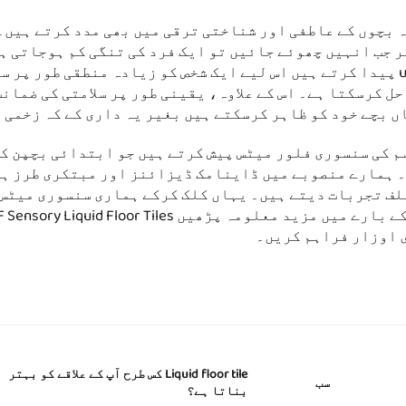
 بچوں کے عاطفی اور شناختی ترقی میں بھی مدد کرتے ہیں۔
ر جب انہیں چھوئے جائیں تو ایک فرد کی تنگی کم ہوجاتی ہ
فکری صلاحیتوں کو جاگرانے کے لیے کuriousity پیدا کرتے ہیں اس لیے ایک شخص کو زیادہ منطقی طور
ل کرسکتا ہے۔ اس کے علاوہ، یقینی طور پر سلامتی کی ضمانت
 بچے خود کو ظاہر کرسکتے ہیں بغیر یہ داری کے کہ زخمی 
HF Senso پر، ہم مختلف قسم کی سنسوری فلور میٹس پیش کرتے ہیں جو ابتدائی بچپن
۔ ہمارے منصوبے میں ڈاینامک ڈیزائنز اور مبتکری طرز ہی
تلف تجربات دیتے ہیں۔ یہاں کلک کرکے ہماری سنسوری میٹس 
 اوزار فراہم کریں۔
Liquid floor tile کس طرح آپ کے علاقے کو بہتر
ب
سب
بناتا ہے؟