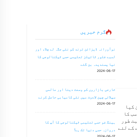
گرم خبریں
نوآورانہ ڈیزائن ترند کو نئی جگہ لے چلا، اور
لمبے فلور ٹائیلز تعلیمی حسی ٹیکنالوجی کا
نیا پسندیدہ بن گئے
2024-06-17
خارجی بازاروں کو وسعت دینا اور عالمی
سپلائی چین لاےوت میں نئی کامیابی حاصل کرنے
2024-06-17
 کیا
سب کا
بت طور
ہینگ فو حسی تعلیمی ٹیکنالوجی کا آپ کا
 کے لئے
دروازہ حسی دنیا تک ہے!
2024-06-17