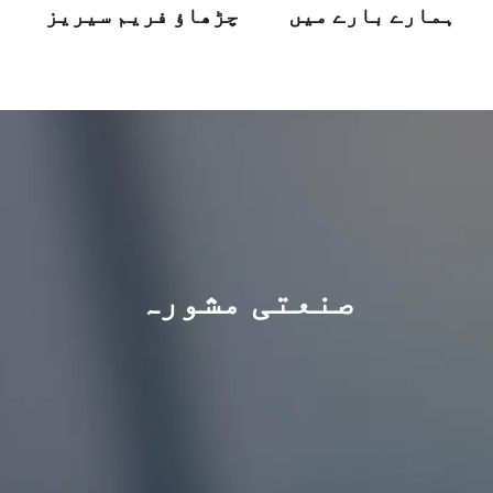
ہمارے بارے میں
چڑھاؤ فریم سیریز
صنعتی مشورہ