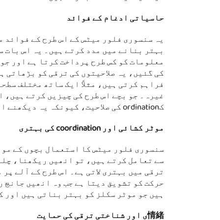
حاسیاتی ادغام کے فوائد
یہ سنسوری فلور میٹس کے اس طرح کے فوائد م
بہتر بنانے میں مدد کرتے ہیں۔ یہ اس بات س
فراہم کرتی ہیں، مثلاً ایک ساتھ مختلف سطح
غیرہ۔ جو بچے اس طرح کی چیزیں کرتے ہیں، ا
کordination کی صلاحیت، کیونکہ یہ دیکھنے اور شریان کی حرکت کو الگ الگ طور پر جوڑنے سے متعلق ہے۔
موٹر کشائی اور coordination کی بہتری
سنسوری فلور میٹس کا استعمال بچوں کے موٹ
سے تعامل کرتے ہیں، تو انھیں ریکھنا، چلنے
ترقی میں بہتری لاتی ہے۔ اس طرح کے آلے پر
حرکت کو تشویق دیتا ہے جب وہ انھیں جانچ 
ہیں جو موٹر سکلز کو بہتر بناتی ہیں اور ک
情緒ی اور شناختی ترقی کی حمایت