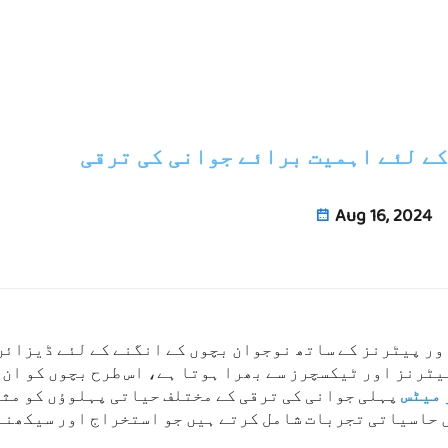
کے لئے اہمیت برائے جوانی کی ترقی
Aug 16, 2024
ر پیٹرنز کے ساتھ نوجوان بچوں کے انگنے کے لئے ڈیزائن
یٹرنز اور ٹیکسچرز سے بھرا ہوتا ہے، اس طرح بچوں کو ان 
 میٹس
پہلی جوانی کی ترقی کے مختلف حیاتی پہلوؤں کو مث
 حاسیاتی تجربات شامل کرتے ہیں جو استخراج اور سیکھنے