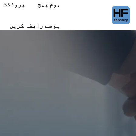
ہوم پیج
پروڈکٹ
ہم سے رابطہ کریں