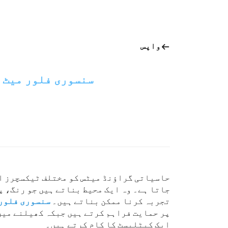
واپس
سنسوری فلور میٹ 
حاسیاتی گراؤنڈ میٹس کو مختلف ٹیکسچرز او
جاتا ہے۔ وہ ایک محیط بناتے ہیں جو رنگ، پ
تجربہ کرنا ممکن بناتے ہیں۔
سنسوری فلور
پر حمایت فراہم کرتے ہیں جبکہ کھیلنے میں
ایک کیٹلیسٹ کا کام کرتے ہیں۔