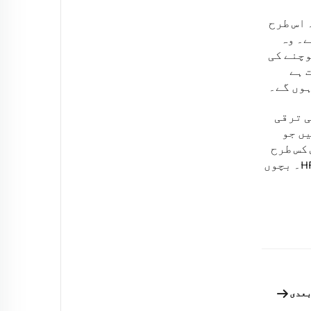
 اس طرح
ے۔ وہ
 پر سوچنے کی
 ہے
ہوں گے۔
 کی ترقی
ں جو
کس طرح
مزاحمت اور سمجھ کو بہتر بنा سکتی ہے اس کے بارے میں مزید معلومہ پڑھیں HF Sensory Liquid Floor Tiles۔ بچوں
عدی