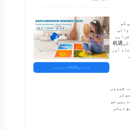
ی کو
 والی
پرداخت کرتا ہے اور جواب دیتا ہے۔ مختلف قسم کی ان پٹز جیسے کہ اس آئٹم د्वारا فراہم
کی گئیں، یہ صلاحیتوں کی ترقی کو بڑھاتی ہیں کیونکہ وہ سیکھنے والوں کو باریکی سے چیزوں سے ملنے کی机遇
نا، اور
تمام پroucts دیکھیں
ہ چیزوں
موٹر
ے ہیں جو
ق دیتی