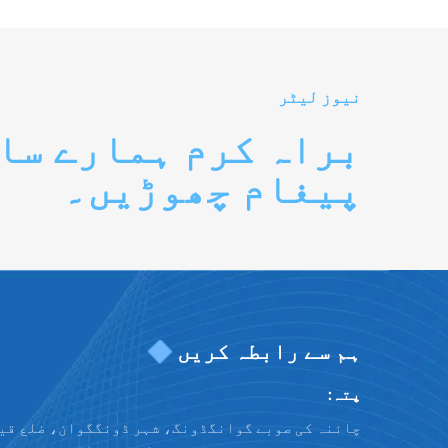
نیوز لیٹر
براہ کرم ہمارے سا
پیغام چھوڑیں۔
ہم سے رابطہ کریں
پتہ:
چائنہ کی صوبے گوانگڈونگ، شہر ڈونگگوان، ضلع قی