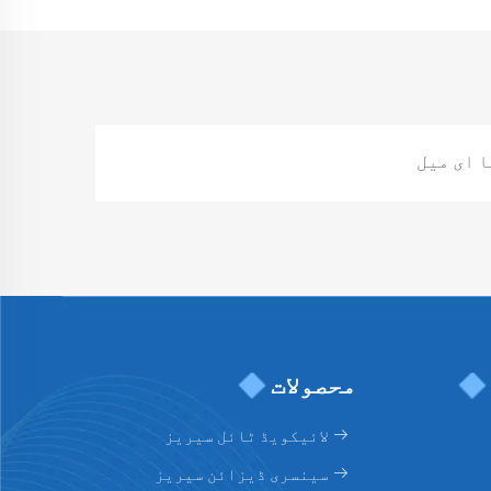
محصولات
لائیکویڈ ٹائل سیریز
سینسری ڈیزائن سیریز