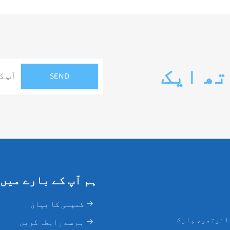
تھ ایک
ہم آپ کے بارے میں
کمپنی کا بیان
ائوتھو، پارک
ہم سے رابطہ کریں