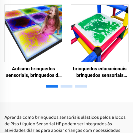
visão das crianças cor
líquidos tapetes sensoriais
interior pode ser
gel líquido sensoriais
empilhado tapetes
almofadas para crianças
sensoriais
autismo inquietações
Autismo brinquedos
brinquedos educacionais
sensoriais, brinquedos de
brinquedos sensoriais
quebra-cabeça autismo,
azulejos sensoriais
brinquedos de tratamento
líquidos brinquedos
de autismo, shows de
sensoriais para crianças
passarela de estágio T,
autistas azulejos líquidos
LED mudar de cor azulejos
para piso
de piso líquido
Aprenda como brinquedos sensoriais elásticos pelos Blocos
de Piso Líquido Sensorial HF podem ser integrados às
atividades diárias para apoiar crianças com necessidades