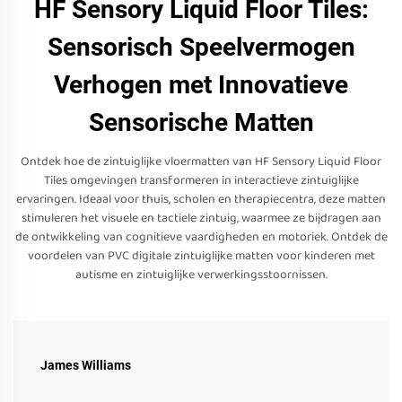
HF Sensory Liquid Floor Tiles:
Sensorisch Speelvermogen
Verhogen met Innovatieve
Sensorische Matten
Ontdek hoe de zintuiglijke vloermatten van HF Sensory Liquid Floor
Tiles omgevingen transformeren in interactieve zintuiglijke
ervaringen. Ideaal voor thuis, scholen en therapiecentra, deze matten
stimuleren het visuele en tactiele zintuig, waarmee ze bijdragen aan
de ontwikkeling van cognitieve vaardigheden en motoriek. Ontdek de
voordelen van PVC digitale zintuiglijke matten voor kinderen met
autisme en zintuiglijke verwerkingsstoornissen.
James Williams