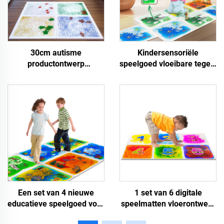
30cm autisme
Kindersensoriële
productontwerp
speelgoed vloeibare tegels
stressverlichting angst
om het gezichtsvermogen
onderwijs vloer tegels
van kinderen te
vloermat sensoriek gel
verbeteren kleur binnen
vloer lava mat voor
kan worden gesplitst
autisten
sensorische matten
Een set van 4 nieuwe
1 set van 6 digitale
educatieve speelgoed voor
speelmatten vloerontwerp
kinderen vloeiend
voor hopscotch speel